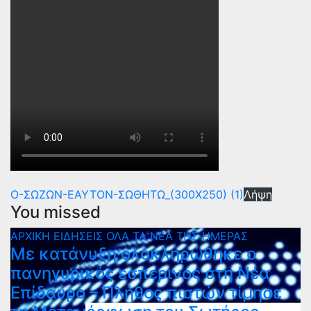
Ο-ΣΩΖΩΝ-ΕΑΥΤΟΝ-ΣΩΘΗΤΩ_(300Χ250) (1)
Λήψη
You missed
ΑΡΧΙΚΗ
ΕΙΔΗΣΕΙΣ
ΟΛΑ ΤΑ ΝΕΑ ΤΗΣ ΗΜΕΡΑΣ
Με κατάνυξη ολοκληρώθηκε ο
πανηγυρικός εσπερινός στη Νέα
Επίδαυρο – Πλήθος πιστών τίμησε