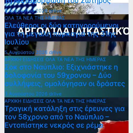
τη Μεταμόρφωση του Σωτήρος
5 Αυγούστου 2026
drlive
ΟΛΑ ΤΑ ΝΕΑ ΤΗΣ ΗΜΕΡΑΣ
Ελεύθεροι οι δύο κατηγορούμενοι
για τη μεγάλη πυρκαγιά της 31ης
Ιουλίου
5 Αυγούστου 2026
drlive
ΑΡΧΙΚΗ
ΕΙΔΗΣΕΙΣ
ΟΛΑ ΤΑ ΝΕΑ ΤΗΣ ΗΜΕΡΑΣ
Σοκ στο Ναύπλιο: Εξιχνιάστηκε η
δολοφονία του 59χρονου – Δύο
συλλήψεις, ομολόγησαν οι δράστες
3 Αυγούστου 2026
drlive
ΑΡΧΙΚΗ
ΕΙΔΗΣΕΙΣ
ΟΛΑ ΤΑ ΝΕΑ ΤΗΣ ΗΜΕΡΑΣ
Τραγική κατάληξη στις έρευνες για
τον 58χρονο από το Ναύπλιο –
Εντοπίστηκε νεκρός σε ρέμα