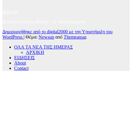
drlive.gr
Η Είδηση Χωρίς Φίλτρα - H δική σας φωνή
Δημιουργήθηκε από το digital2000 με την Υποστήριξη του
WordPress
|
Θέμα:
Newsup
από
Themeansar
.
ΟΛΑ ΤΑ ΝΕΑ ΤΗΣ ΗΜΕΡΑΣ
ΑΡΧΙΚΗ
ΕΙΔΗΣΕΙΣ
About
Contact