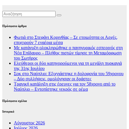
Πρόσφατα άρθρα
Φωτιά στο Στεφάνι Κορινθίας – Σε ετοιμότητα οι Αρχές,
επιχειρούν 7 εναέρια μέσα
Με κατάνυξη ολοκληρώθηκε ο πανηγυρικός εσπερινός στη
Νέα Επίδαυρο – Πλήθος πιστών τίμησε τη Μεταμόρφωση
του Σωτήρος
Ελεύθεροι οι δύο κατηγορούμενοι για τη μεγάλη πυρκαγιά
της 31ης Ιουλίου
Σοκ στο Ναύπλιο: Εξιχνιάστηκε η δολοφονία του 59χρονου
– Δύο συλλήψεις, ομολόγησαν οι δράστες
Τραγική κατάληξη στις έρευνες για τον 58χρονο από το
Ναύπλιο – Εντοπίστηκε νεκρός σε ρέμα
Πρόσφατα σχόλια
Ιστορικό
Αύγουστος 2026
Ιούλιος 2026