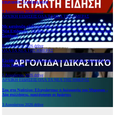
επιχειρούν 7 εναέρια μέσα
7 Αυγούστου 2026
drlive
ΑΡΧΙΚΗ
ΕΙΔΗΣΕΙΣ
ΟΛΑ ΤΑ ΝΕΑ ΤΗΣ ΗΜΕΡΑΣ
Με κατάνυξη ολοκληρώθηκε ο πανηγυρικός εσπερινός στη
Νέα Επίδαυρο – Πλήθος πιστών τίμησε τη Μεταμόρφωση του
Σωτήρος
5 Αυγούστου 2026
drlive
ΟΛΑ ΤΑ ΝΕΑ ΤΗΣ ΗΜΕΡΑΣ
Ελεύθεροι οι δύο κατηγορούμενοι για τη μεγάλη πυρκαγιά της
31ης Ιουλίου
5 Αυγούστου 2026
drlive
ΑΡΧΙΚΗ
ΕΙΔΗΣΕΙΣ
ΟΛΑ ΤΑ ΝΕΑ ΤΗΣ ΗΜΕΡΑΣ
Σοκ στο Ναύπλιο: Εξιχνιάστηκε η δολοφονία του 59χρονου –
Δύο συλλήψεις, ομολόγησαν οι δράστες
3 Αυγούστου 2026
drlive