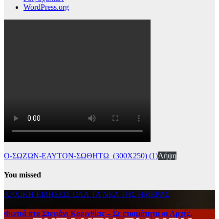
WordPress.org
Ο-ΣΩΖΩΝ-ΕΑΥΤΟΝ-ΣΩΘΗΤΩ_(300Χ250) (1)
Λήψη
You missed
ΑΡΧΙΚΗ
ΕΙΔΗΣΕΙΣ
ΟΛΑ ΤΑ ΝΕΑ ΤΗΣ ΗΜΕΡΑΣ
Φωτιά στο Στεφάνι Κορινθίας – Σε ετοιμότητα οι Αρχές,