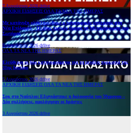
7 Αυγούστου 2026
drlive
ΑΡΧΙΚΗ
ΕΙΔΗΣΕΙΣ
ΟΛΑ ΤΑ ΝΕΑ ΤΗΣ ΗΜΕΡΑΣ
Με κατάνυξη ολοκληρώθηκε ο πανηγυρικός εσπερινός στη
Νέα Επίδαυρο – Πλήθος πιστών τίμησε τη Μεταμόρφωση του
Σωτήρος
5 Αυγούστου 2026
drlive
ΟΛΑ ΤΑ ΝΕΑ ΤΗΣ ΗΜΕΡΑΣ
Ελεύθεροι οι δύο κατηγορούμενοι για τη μεγάλη πυρκαγιά της
31ης Ιουλίου
5 Αυγούστου 2026
drlive
ΑΡΧΙΚΗ
ΕΙΔΗΣΕΙΣ
ΟΛΑ ΤΑ ΝΕΑ ΤΗΣ ΗΜΕΡΑΣ
Σοκ στο Ναύπλιο: Εξιχνιάστηκε η δολοφονία του 59χρονου –
Δύο συλλήψεις, ομολόγησαν οι δράστες
3 Αυγούστου 2026
drlive