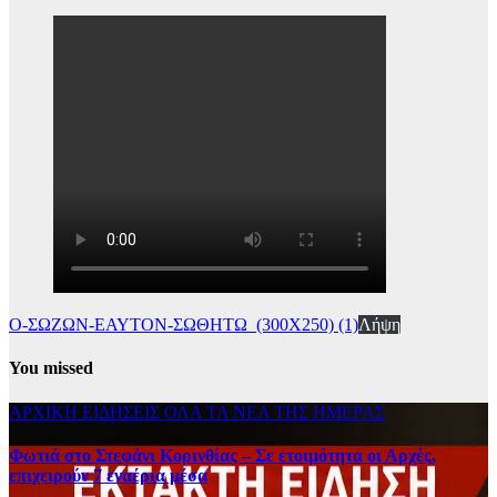
Ο-ΣΩΖΩΝ-ΕΑΥΤΟΝ-ΣΩΘΗΤΩ_(300Χ250) (1)
Λήψη
You missed
ΑΡΧΙΚΗ
ΕΙΔΗΣΕΙΣ
ΟΛΑ ΤΑ ΝΕΑ ΤΗΣ ΗΜΕΡΑΣ
Φωτιά στο Στεφάνι Κορινθίας – Σε ετοιμότητα οι Αρχές,
επιχειρούν 7 εναέρια μέσα