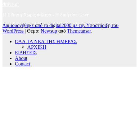
drlive.gr
Η Είδηση Χωρίς Φίλτρα - H δική σας φωνή
Δημιουργήθηκε από το digital2000 με την Υποστήριξη του
WordPress
|
Θέμα:
Newsup
από
Themeansar
.
ΟΛΑ ΤΑ ΝΕΑ ΤΗΣ ΗΜΕΡΑΣ
ΑΡΧΙΚΗ
ΕΙΔΗΣΕΙΣ
About
Contact