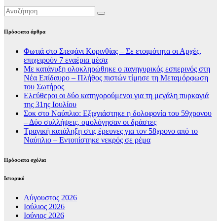
Πρόσφατα άρθρα
Φωτιά στο Στεφάνι Κορινθίας – Σε ετοιμότητα οι Αρχές,
επιχειρούν 7 εναέρια μέσα
Με κατάνυξη ολοκληρώθηκε ο πανηγυρικός εσπερινός στη
Νέα Επίδαυρο – Πλήθος πιστών τίμησε τη Μεταμόρφωση
του Σωτήρος
Ελεύθεροι οι δύο κατηγορούμενοι για τη μεγάλη πυρκαγιά
της 31ης Ιουλίου
Σοκ στο Ναύπλιο: Εξιχνιάστηκε η δολοφονία του 59χρονου
– Δύο συλλήψεις, ομολόγησαν οι δράστες
Τραγική κατάληξη στις έρευνες για τον 58χρονο από το
Ναύπλιο – Εντοπίστηκε νεκρός σε ρέμα
Πρόσφατα σχόλια
Ιστορικό
Αύγουστος 2026
Ιούλιος 2026
Ιούνιος 2026