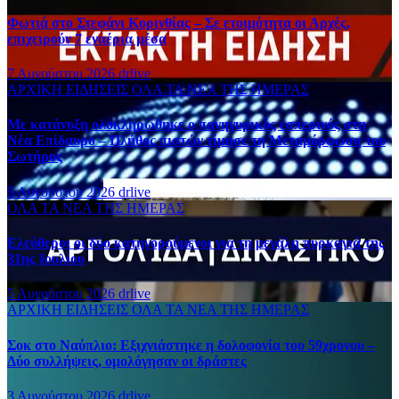
Φωτιά στο Στεφάνι Κορινθίας – Σε ετοιμότητα οι Αρχές,
επιχειρούν 7 εναέρια μέσα
7 Αυγούστου 2026
drlive
ΑΡΧΙΚΗ
ΕΙΔΗΣΕΙΣ
ΟΛΑ ΤΑ ΝΕΑ ΤΗΣ ΗΜΕΡΑΣ
Με κατάνυξη ολοκληρώθηκε ο πανηγυρικός εσπερινός στη
Νέα Επίδαυρο – Πλήθος πιστών τίμησε τη Μεταμόρφωση του
Σωτήρος
5 Αυγούστου 2026
drlive
ΟΛΑ ΤΑ ΝΕΑ ΤΗΣ ΗΜΕΡΑΣ
Ελεύθεροι οι δύο κατηγορούμενοι για τη μεγάλη πυρκαγιά της
31ης Ιουλίου
5 Αυγούστου 2026
drlive
ΑΡΧΙΚΗ
ΕΙΔΗΣΕΙΣ
ΟΛΑ ΤΑ ΝΕΑ ΤΗΣ ΗΜΕΡΑΣ
Σοκ στο Ναύπλιο: Εξιχνιάστηκε η δολοφονία του 59χρονου –
Δύο συλλήψεις, ομολόγησαν οι δράστες
3 Αυγούστου 2026
drlive