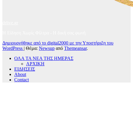
drlive.gr
Η Είδηση Χωρίς Φίλτρα - H δική σας φωνή
Δημιουργήθηκε από το digital2000 με την Υποστήριξη του
WordPress
|
Θέμα:
Newsup
από
Themeansar
.
ΟΛΑ ΤΑ ΝΕΑ ΤΗΣ ΗΜΕΡΑΣ
ΑΡΧΙΚΗ
ΕΙΔΗΣΕΙΣ
About
Contact