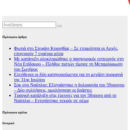
Πρόσφατα άρθρα
Φωτιά στο Στεφάνι Κορινθίας – Σε ετοιμότητα οι Αρχές,
επιχειρούν 7 εναέρια μέσα
Με κατάνυξη ολοκληρώθηκε ο πανηγυρικός εσπερινός στη
Νέα Επίδαυρο – Πλήθος πιστών τίμησε τη Μεταμόρφωση
του Σωτήρος
Ελεύθεροι οι δύο κατηγορούμενοι για τη μεγάλη πυρκαγιά
της 31ης Ιουλίου
Σοκ στο Ναύπλιο: Εξιχνιάστηκε η δολοφονία του 59χρονου
– Δύο συλλήψεις, ομολόγησαν οι δράστες
Τραγική κατάληξη στις έρευνες για τον 58χρονο από το
Ναύπλιο – Εντοπίστηκε νεκρός σε ρέμα
Πρόσφατα σχόλια
Ιστορικό