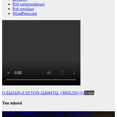
Ροή καταχωρίσεων
Ροή σχολίων
WordPress.org
Ο-ΣΩΖΩΝ-ΕΑΥΤΟΝ-ΣΩΘΗΤΩ_(300Χ250) (1)
Λήψη
You missed
ΑΡΧΙΚΗ
ΕΙΔΗΣΕΙΣ
ΟΛΑ ΤΑ ΝΕΑ ΤΗΣ ΗΜΕΡΑΣ