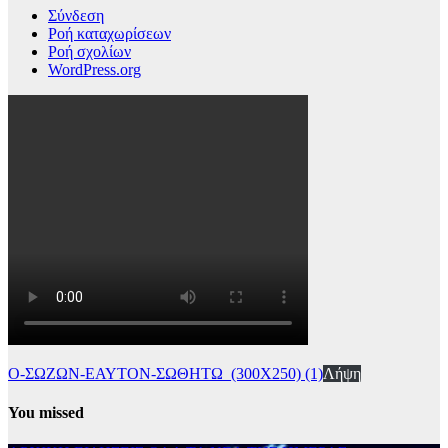
Σύνδεση
Ροή καταχωρίσεων
Ροή σχολίων
WordPress.org
Ο-ΣΩΖΩΝ-ΕΑΥΤΟΝ-ΣΩΘΗΤΩ_(300Χ250) (1)
Λήψη
You missed