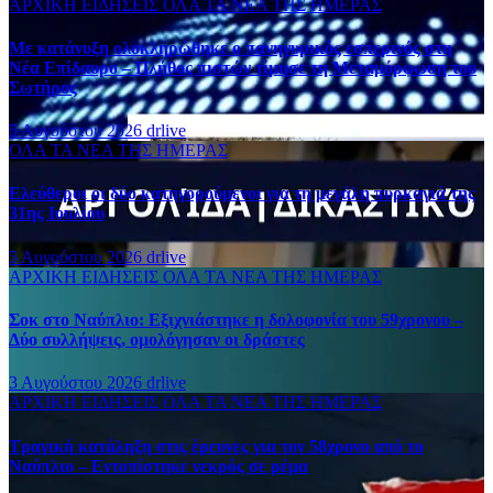
ΑΡΧΙΚΗ
ΕΙΔΗΣΕΙΣ
ΟΛΑ ΤΑ ΝΕΑ ΤΗΣ ΗΜΕΡΑΣ
Με κατάνυξη ολοκληρώθηκε ο πανηγυρικός εσπερινός στη
Νέα Επίδαυρο – Πλήθος πιστών τίμησε τη Μεταμόρφωση του
Σωτήρος
5 Αυγούστου 2026
drlive
ΟΛΑ ΤΑ ΝΕΑ ΤΗΣ ΗΜΕΡΑΣ
Ελεύθεροι οι δύο κατηγορούμενοι για τη μεγάλη πυρκαγιά της
31ης Ιουλίου
5 Αυγούστου 2026
drlive
ΑΡΧΙΚΗ
ΕΙΔΗΣΕΙΣ
ΟΛΑ ΤΑ ΝΕΑ ΤΗΣ ΗΜΕΡΑΣ
Σοκ στο Ναύπλιο: Εξιχνιάστηκε η δολοφονία του 59χρονου –
Δύο συλλήψεις, ομολόγησαν οι δράστες
3 Αυγούστου 2026
drlive
ΑΡΧΙΚΗ
ΕΙΔΗΣΕΙΣ
ΟΛΑ ΤΑ ΝΕΑ ΤΗΣ ΗΜΕΡΑΣ
Τραγική κατάληξη στις έρευνες για τον 58χρονο από το
Ναύπλιο – Εντοπίστηκε νεκρός σε ρέμα