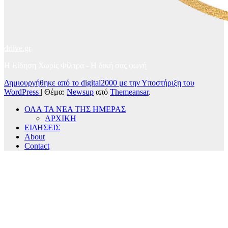
drlive.gr
Η Είδηση Χωρίς Φίλτρα - H δική σας φωνή
Δημιουργήθηκε από το digital2000 με την Υποστήριξη του
WordPress
|
Θέμα:
Newsup
από
Themeansar
.
ΟΛΑ ΤΑ ΝΕΑ ΤΗΣ ΗΜΕΡΑΣ
ΑΡΧΙΚΗ
ΕΙΔΗΣΕΙΣ
About
Contact