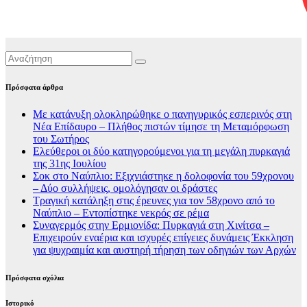
Πρόσφατα άρθρα
Με κατάνυξη ολοκληρώθηκε ο πανηγυρικός εσπερινός στη
Νέα Επίδαυρο – Πλήθος πιστών τίμησε τη Μεταμόρφωση
του Σωτήρος
Ελεύθεροι οι δύο κατηγορούμενοι για τη μεγάλη πυρκαγιά
της 31ης Ιουλίου
Σοκ στο Ναύπλιο: Εξιχνιάστηκε η δολοφονία του 59χρονου
– Δύο συλλήψεις, ομολόγησαν οι δράστες
Τραγική κατάληξη στις έρευνες για τον 58χρονο από το
Ναύπλιο – Εντοπίστηκε νεκρός σε ρέμα
Συναγερμός στην Ερμιονίδα: Πυρκαγιά στη Χινίτσα –
Επιχειρούν εναέρια και ισχυρές επίγειες δυνάμεις Έκκληση
για ψυχραιμία και αυστηρή τήρηση των οδηγιών των Αρχών
Πρόσφατα σχόλια
Ιστορικό