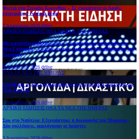
Φωτιά στο Στεφάνι Κορινθίας – Σε ετοιμότητα οι Αρχές,
επιχειρούν 7 εναέρια μέσα
7 Αυγούστου 2026
drlive
ΑΡΧΙΚΗ
ΕΙΔΗΣΕΙΣ
ΟΛΑ ΤΑ ΝΕΑ ΤΗΣ ΗΜΕΡΑΣ
Με κατάνυξη ολοκληρώθηκε ο πανηγυρικός εσπερινός στη
Νέα Επίδαυρο – Πλήθος πιστών τίμησε τη Μεταμόρφωση του
Σωτήρος
5 Αυγούστου 2026
drlive
ΟΛΑ ΤΑ ΝΕΑ ΤΗΣ ΗΜΕΡΑΣ
Ελεύθεροι οι δύο κατηγορούμενοι για τη μεγάλη πυρκαγιά της
31ης Ιουλίου
5 Αυγούστου 2026
drlive
ΑΡΧΙΚΗ
ΕΙΔΗΣΕΙΣ
ΟΛΑ ΤΑ ΝΕΑ ΤΗΣ ΗΜΕΡΑΣ
Σοκ στο Ναύπλιο: Εξιχνιάστηκε η δολοφονία του 59χρονου –
Δύο συλλήψεις, ομολόγησαν οι δράστες
3 Αυγούστου 2026
drlive