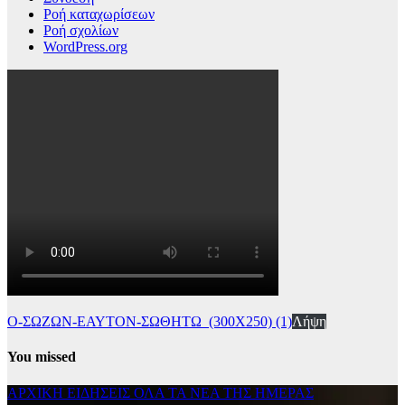
Ροή καταχωρίσεων
Ροή σχολίων
WordPress.org
Ο-ΣΩΖΩΝ-ΕΑΥΤΟΝ-ΣΩΘΗΤΩ_(300Χ250) (1)
Λήψη
You missed
ΑΡΧΙΚΗ
ΕΙΔΗΣΕΙΣ
ΟΛΑ ΤΑ ΝΕΑ ΤΗΣ ΗΜΕΡΑΣ