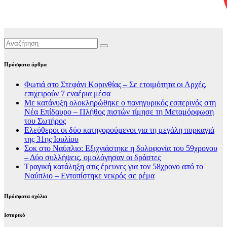
Πρόσφατα άρθρα
Φωτιά στο Στεφάνι Κορινθίας – Σε ετοιμότητα οι Αρχές,
επιχειρούν 7 εναέρια μέσα
Με κατάνυξη ολοκληρώθηκε ο πανηγυρικός εσπερινός στη
Νέα Επίδαυρο – Πλήθος πιστών τίμησε τη Μεταμόρφωση
του Σωτήρος
Ελεύθεροι οι δύο κατηγορούμενοι για τη μεγάλη πυρκαγιά
της 31ης Ιουλίου
Σοκ στο Ναύπλιο: Εξιχνιάστηκε η δολοφονία του 59χρονου
– Δύο συλλήψεις, ομολόγησαν οι δράστες
Τραγική κατάληξη στις έρευνες για τον 58χρονο από το
Ναύπλιο – Εντοπίστηκε νεκρός σε ρέμα
Πρόσφατα σχόλια
Ιστορικό