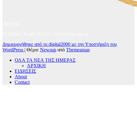
drlive.gr
Η Είδηση Χωρίς Φίλτρα - H δική σας φωνή
Δημιουργήθηκε από το digital2000 με την Υποστήριξη του
WordPress
|
Θέμα:
Newsup
από
Themeansar
.
ΟΛΑ ΤΑ ΝΕΑ ΤΗΣ ΗΜΕΡΑΣ
ΑΡΧΙΚΗ
ΕΙΔΗΣΕΙΣ
About
Contact