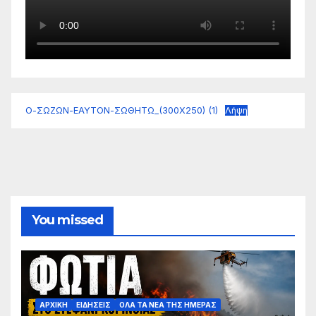
Ο-ΣΩΖΩΝ-ΕΑΥΤΟΝ-ΣΩΘΗΤΩ_(300Χ250) (1)
Λήψη
You missed
ΑΡΧΙΚΗ
ΕΙΔΗΣΕΙΣ
ΟΛΑ ΤΑ ΝΕΑ ΤΗΣ ΗΜΕΡΑΣ