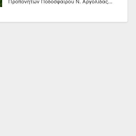
Προπονητών Ποδοσφαίρου Ν. Αργολίδας…