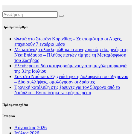
Πρόσφατα άρθρα
Φωτιά στο Στεφάνι Κορινθίας – Σε ετοιμότητα οι Αρχές,
επιχειρούν 7 εναέρια μέσα
Με κατάνυξη ολοκληρώθηκε ο πανηγυρικός εσπερινός στη
Νέα Επίδαυρο – Πλήθος πιστών τίμησε τη Μεταμόρφωση
του Σωτήρος
Ελεύθεροι οι δύο κατηγορούμενοι για τη μεγάλη πυρκαγιά
της 31ης Ιουλίου
Σοκ στο Ναύπλιο: Εξιχνιάστηκε η δολοφονία του 59χρονου
– Δύο συλλήψεις, ομολόγησαν οι δράστες
Τραγική κατάληξη στις έρευνες για τον 58χρονο από το
Ναύπλιο – Εντοπίστηκε νεκρός σε ρέμα
Πρόσφατα σχόλια
Ιστορικό
Αύγουστος 2026
Ιούλιος 2026