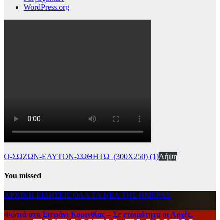
WordPress.org
Ο-ΣΩΖΩΝ-ΕΑΥΤΟΝ-ΣΩΘΗΤΩ_(300Χ250) (1)
Λήψη
You missed
ΑΡΧΙΚΗ
ΕΙΔΗΣΕΙΣ
ΟΛΑ ΤΑ ΝΕΑ ΤΗΣ ΗΜΕΡΑΣ
Φωτιά στο Στεφάνι Κορινθίας – Σε ετοιμότητα οι Αρχές,