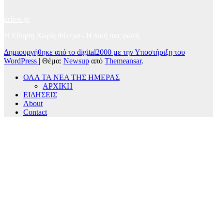
drlive.gr
Η Είδηση Χωρίς Φίλτρα - H δική σας φωνή
Δημιουργήθηκε από το digital2000 με την Υποστήριξη του
WordPress
|
Θέμα:
Newsup
από
Themeansar
.
ΟΛΑ ΤΑ ΝΕΑ ΤΗΣ ΗΜΕΡΑΣ
ΑΡΧΙΚΗ
ΕΙΔΗΣΕΙΣ
About
Contact