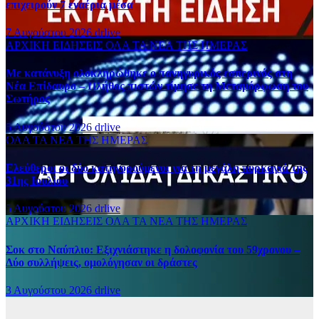
επιχειρούν 7 εναέρια μέσα
7 Αυγούστου 2026
drlive
ΑΡΧΙΚΗ
ΕΙΔΗΣΕΙΣ
ΟΛΑ ΤΑ ΝΕΑ ΤΗΣ ΗΜΕΡΑΣ
Με κατάνυξη ολοκληρώθηκε ο πανηγυρικός εσπερινός στη
Νέα Επίδαυρο – Πλήθος πιστών τίμησε τη Μεταμόρφωση του
Σωτήρος
5 Αυγούστου 2026
drlive
ΟΛΑ ΤΑ ΝΕΑ ΤΗΣ ΗΜΕΡΑΣ
Ελεύθεροι οι δύο κατηγορούμενοι για τη μεγάλη πυρκαγιά της
31ης Ιουλίου
5 Αυγούστου 2026
drlive
ΑΡΧΙΚΗ
ΕΙΔΗΣΕΙΣ
ΟΛΑ ΤΑ ΝΕΑ ΤΗΣ ΗΜΕΡΑΣ
Σοκ στο Ναύπλιο: Εξιχνιάστηκε η δολοφονία του 59χρονου –
Δύο συλλήψεις, ομολόγησαν οι δράστες
3 Αυγούστου 2026
drlive