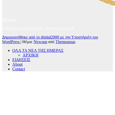
drlive.gr
Η Είδηση Χωρίς Φίλτρα - H δική σας φωνή
Δημιουργήθηκε από το digital2000 με την Υποστήριξη του
WordPress
|
Θέμα:
Newsup
από
Themeansar
.
ΟΛΑ ΤΑ ΝΕΑ ΤΗΣ ΗΜΕΡΑΣ
ΑΡΧΙΚΗ
ΕΙΔΗΣΕΙΣ
About
Contact