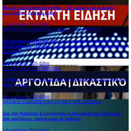
Φωτιά στο Στεφάνι Κορινθίας – Σε ετοιμότητα οι Αρχές,
επιχειρούν 7 εναέρια μέσα
7 Αυγούστου 2026
drlive
ΑΡΧΙΚΗ
ΕΙΔΗΣΕΙΣ
ΟΛΑ ΤΑ ΝΕΑ ΤΗΣ ΗΜΕΡΑΣ
Με κατάνυξη ολοκληρώθηκε ο πανηγυρικός εσπερινός στη
Νέα Επίδαυρο – Πλήθος πιστών τίμησε τη Μεταμόρφωση του
Σωτήρος
5 Αυγούστου 2026
drlive
ΟΛΑ ΤΑ ΝΕΑ ΤΗΣ ΗΜΕΡΑΣ
Ελεύθεροι οι δύο κατηγορούμενοι για τη μεγάλη πυρκαγιά της
31ης Ιουλίου
5 Αυγούστου 2026
drlive
ΑΡΧΙΚΗ
ΕΙΔΗΣΕΙΣ
ΟΛΑ ΤΑ ΝΕΑ ΤΗΣ ΗΜΕΡΑΣ
Σοκ στο Ναύπλιο: Εξιχνιάστηκε η δολοφονία του 59χρονου –
Δύο συλλήψεις, ομολόγησαν οι δράστες
3 Αυγούστου 2026
drlive