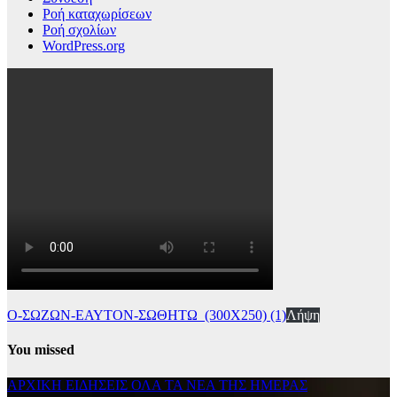
Ροή καταχωρίσεων
Ροή σχολίων
WordPress.org
Ο-ΣΩΖΩΝ-ΕΑΥΤΟΝ-ΣΩΘΗΤΩ_(300Χ250) (1)
Λήψη
You missed
ΑΡΧΙΚΗ
ΕΙΔΗΣΕΙΣ
ΟΛΑ ΤΑ ΝΕΑ ΤΗΣ ΗΜΕΡΑΣ