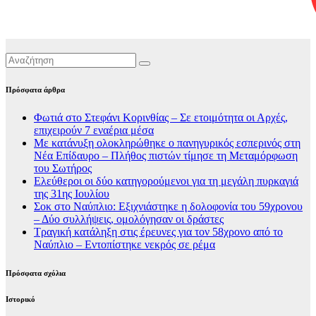
Πρόσφατα άρθρα
Φωτιά στο Στεφάνι Κορινθίας – Σε ετοιμότητα οι Αρχές,
επιχειρούν 7 εναέρια μέσα
Με κατάνυξη ολοκληρώθηκε ο πανηγυρικός εσπερινός στη
Νέα Επίδαυρο – Πλήθος πιστών τίμησε τη Μεταμόρφωση
του Σωτήρος
Ελεύθεροι οι δύο κατηγορούμενοι για τη μεγάλη πυρκαγιά
της 31ης Ιουλίου
Σοκ στο Ναύπλιο: Εξιχνιάστηκε η δολοφονία του 59χρονου
– Δύο συλλήψεις, ομολόγησαν οι δράστες
Τραγική κατάληξη στις έρευνες για τον 58χρονο από το
Ναύπλιο – Εντοπίστηκε νεκρός σε ρέμα
Πρόσφατα σχόλια
Ιστορικό