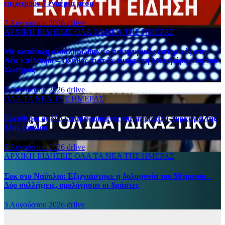
επιχειρούν 7 εναέρια μέσα
7 Αυγούστου 2026
drlive
ΑΡΧΙΚΗ
ΕΙΔΗΣΕΙΣ
ΟΛΑ ΤΑ ΝΕΑ ΤΗΣ ΗΜΕΡΑΣ
Με κατάνυξη ολοκληρώθηκε ο πανηγυρικός εσπερινός στη
Νέα Επίδαυρο – Πλήθος πιστών τίμησε τη Μεταμόρφωση του
Σωτήρος
5 Αυγούστου 2026
drlive
ΟΛΑ ΤΑ ΝΕΑ ΤΗΣ ΗΜΕΡΑΣ
Ελεύθεροι οι δύο κατηγορούμενοι για τη μεγάλη πυρκαγιά της
31ης Ιουλίου
5 Αυγούστου 2026
drlive
ΑΡΧΙΚΗ
ΕΙΔΗΣΕΙΣ
ΟΛΑ ΤΑ ΝΕΑ ΤΗΣ ΗΜΕΡΑΣ
Σοκ στο Ναύπλιο: Εξιχνιάστηκε η δολοφονία του 59χρονου –
Δύο συλλήψεις, ομολόγησαν οι δράστες
3 Αυγούστου 2026
drlive