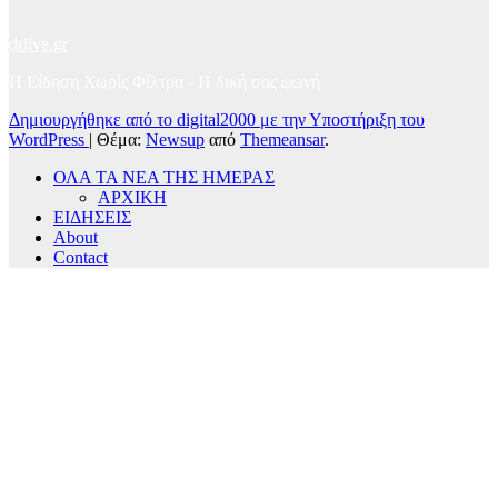
drlive.gr
Η Είδηση Χωρίς Φίλτρα - H δική σας φωνή
Δημιουργήθηκε από το digital2000 με την Υποστήριξη του
WordPress
|
Θέμα:
Newsup
από
Themeansar
.
ΟΛΑ ΤΑ ΝΕΑ ΤΗΣ ΗΜΕΡΑΣ
ΑΡΧΙΚΗ
ΕΙΔΗΣΕΙΣ
About
Contact