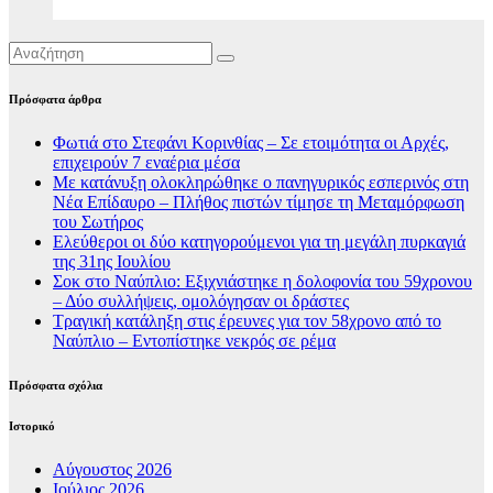
Πρόσφατα άρθρα
Φωτιά στο Στεφάνι Κορινθίας – Σε ετοιμότητα οι Αρχές,
επιχειρούν 7 εναέρια μέσα
Με κατάνυξη ολοκληρώθηκε ο πανηγυρικός εσπερινός στη
Νέα Επίδαυρο – Πλήθος πιστών τίμησε τη Μεταμόρφωση
του Σωτήρος
Ελεύθεροι οι δύο κατηγορούμενοι για τη μεγάλη πυρκαγιά
της 31ης Ιουλίου
Σοκ στο Ναύπλιο: Εξιχνιάστηκε η δολοφονία του 59χρονου
– Δύο συλλήψεις, ομολόγησαν οι δράστες
Τραγική κατάληξη στις έρευνες για τον 58χρονο από το
Ναύπλιο – Εντοπίστηκε νεκρός σε ρέμα
Πρόσφατα σχόλια
Ιστορικό
Αύγουστος 2026
Ιούλιος 2026