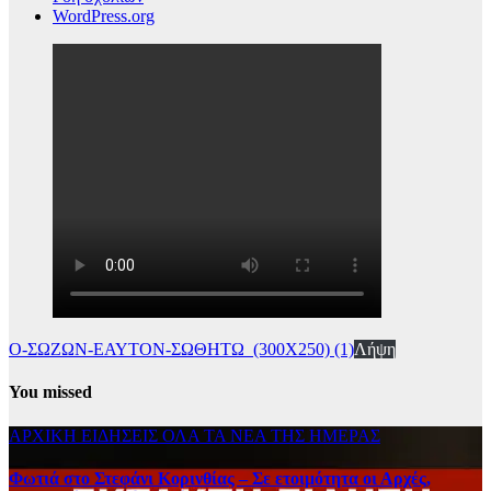
WordPress.org
Ο-ΣΩΖΩΝ-ΕΑΥΤΟΝ-ΣΩΘΗΤΩ_(300Χ250) (1)
Λήψη
You missed
ΑΡΧΙΚΗ
ΕΙΔΗΣΕΙΣ
ΟΛΑ ΤΑ ΝΕΑ ΤΗΣ ΗΜΕΡΑΣ
Φωτιά στο Στεφάνι Κορινθίας – Σε ετοιμότητα οι Αρχές,