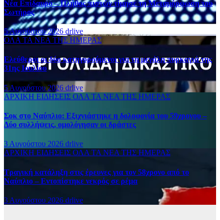
Νέα Επίδαυρο – Πλήθος πιστών τίμησε τη Μεταμόρφωση του
Σωτήρος
5 Αυγούστου 2026
drlive
ΟΛΑ ΤΑ ΝΕΑ ΤΗΣ ΗΜΕΡΑΣ
Ελεύθεροι οι δύο κατηγορούμενοι για τη μεγάλη πυρκαγιά της
31ης Ιουλίου
5 Αυγούστου 2026
drlive
ΑΡΧΙΚΗ
ΕΙΔΗΣΕΙΣ
ΟΛΑ ΤΑ ΝΕΑ ΤΗΣ ΗΜΕΡΑΣ
Σοκ στο Ναύπλιο: Εξιχνιάστηκε η δολοφονία του 59χρονου –
Δύο συλλήψεις, ομολόγησαν οι δράστες
3 Αυγούστου 2026
drlive
ΑΡΧΙΚΗ
ΕΙΔΗΣΕΙΣ
ΟΛΑ ΤΑ ΝΕΑ ΤΗΣ ΗΜΕΡΑΣ
Τραγική κατάληξη στις έρευνες για τον 58χρονο από το
Ναύπλιο – Εντοπίστηκε νεκρός σε ρέμα
3 Αυγούστου 2026
drlive