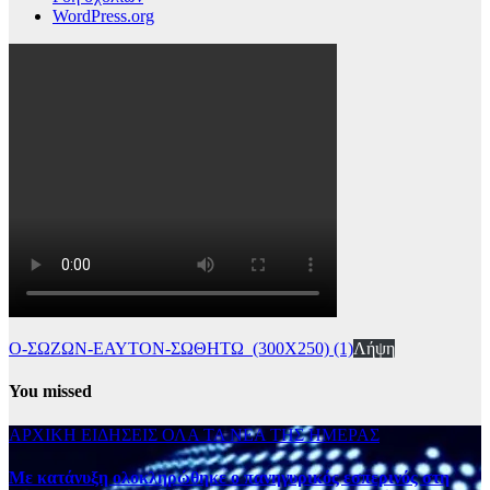
WordPress.org
Ο-ΣΩΖΩΝ-ΕΑΥΤΟΝ-ΣΩΘΗΤΩ_(300Χ250) (1)
Λήψη
You missed
ΑΡΧΙΚΗ
ΕΙΔΗΣΕΙΣ
ΟΛΑ ΤΑ ΝΕΑ ΤΗΣ ΗΜΕΡΑΣ
Με κατάνυξη ολοκληρώθηκε ο πανηγυρικός εσπερινός στη