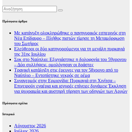
Πρόσφατα άρθρα
Με κατάνυξη ολοκληρώθηκε ο πανηγυρικός εσπερινός στη
Νέα Επίδαυρο – Πλήθος πιστών τίμησε τη Μεταμόρφωση
του Σωτήρος
Ελεύθεροι οι δύο κατηγορούμενοι για τη μεγάλη πυρκαγιά
της 31ης Ιουλίου
Σοκ στο Ναύπλιο: Εξιχνιάστηκε η δολοφονία του 59χρονου
– Δύο συλλήψεις, ομολόγησαν οι δράστες
Τραγική κατάληξη στις έρευνες για τον 58χρονο από το
Ναύπλιο – Εντοπίστηκε νεκρός σε ρέμα
Συναγερμός στην Ερμιονίδα: Πυρκαγιά στη Χινίτσα –
Επιχειρούν εναέρια και ισχυρές επίγειες δυνάμεις Έκκληση
για ψυχραιμία και αυστηρή τήρηση των οδηγιών των Αρχών
Πρόσφατα σχόλια
Ιστορικό
Αύγουστος 2026
Ιούλιος 2026