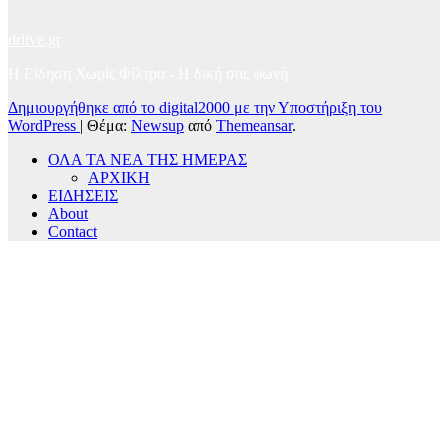
drlive.gr
Η Είδηση Χωρίς Φίλτρα - H δική σας φωνή
Δημιουργήθηκε από το digital2000 με την Υποστήριξη του
WordPress
|
Θέμα:
Newsup
από
Themeansar
.
ΟΛΑ ΤΑ ΝΕΑ ΤΗΣ ΗΜΕΡΑΣ
ΑΡΧΙΚΗ
ΕΙΔΗΣΕΙΣ
About
Contact