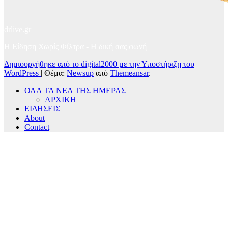
drlive.gr
Η Είδηση Χωρίς Φίλτρα - H δική σας φωνή
Δημιουργήθηκε από το digital2000 με την Υποστήριξη του
WordPress
|
Θέμα:
Newsup
από
Themeansar
.
ΟΛΑ ΤΑ ΝΕΑ ΤΗΣ ΗΜΕΡΑΣ
ΑΡΧΙΚΗ
ΕΙΔΗΣΕΙΣ
About
Contact