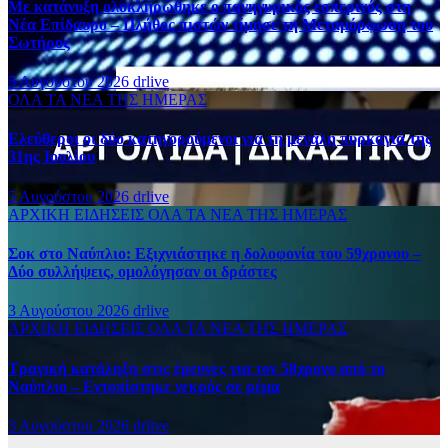
Με κατάνυξη ολοκληρώθηκε ο πανηγυρικός εσπερινός στη
Νέα Επίδαυρο – Πλήθος πιστών τίμησε τη Μεταμόρφωση του
Σωτήρος
5 Αυγούστου 2026
drlive
ΟΛΑ ΤΑ ΝΕΑ ΤΗΣ ΗΜΕΡΑΣ
Ελεύθεροι οι δύο κατηγορούμενοι για τη μεγάλη πυρκαγιά της
31ης Ιουλίου
5 Αυγούστου 2026
drlive
ΑΡΧΙΚΗ
ΕΙΔΗΣΕΙΣ
ΟΛΑ ΤΑ ΝΕΑ ΤΗΣ ΗΜΕΡΑΣ
Σοκ στο Ναύπλιο: Εξιχνιάστηκε η δολοφονία του 59χρονου –
Δύο συλλήψεις, ομολόγησαν οι δράστες
3 Αυγούστου 2026
drlive
ΑΡΧΙΚΗ
ΕΙΔΗΣΕΙΣ
ΟΛΑ ΤΑ ΝΕΑ ΤΗΣ ΗΜΕΡΑΣ
Τραγική κατάληξη στις έρευνες για τον 58χρονο από το
Ναύπλιο – Εντοπίστηκε νεκρός σε ρέμα
3 Αυγούστου 2026
drlive