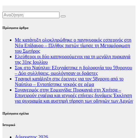
Πρόσφατα άρθρα
Με κατάνυξη ολοκληρώθηκε ο πανηγυρικός εσπερινός στη
Νέα Επίδαυρο – Πλήθος πιστών τίμησε τη Μεταμόρφωση
του Σωτήρος
Ελεύθεροι οι δύο κατηγορούμενοι για τη μεγάλη πυρκαγιά
της 31ης Ιουλίου
Σοκ στο Ναύπλιο: Εξιχνιάστηκε η δολοφονία του 59χρονου
– Δύο συλλήψεις, ομολόγησαν οι δράστες
Τραγική κατάληξη στις έρευνες για τον 58χρονο από το
Ναύπλιο – Εντοπίστηκε νεκρός σε ρέμα
Συναγερμός στην Ερμιονίδα: Πυρκαγιά στη Χινίτσα –
Επιχειρούν εναέρια και ισχυρές επίγειες δυνάμεις Έκκληση
για ψυχραιμία και αυστηρή τήρηση των οδηγιών των Αρχών
Πρόσφατα σχόλια
Ιστορικό
Αύγουστος 2026