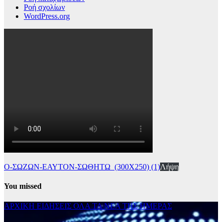
Ροή σχολίων
WordPress.org
Ο-ΣΩΖΩΝ-ΕΑΥΤΟΝ-ΣΩΘΗΤΩ_(300Χ250) (1)
Λήψη
You missed
ΑΡΧΙΚΗ
ΕΙΔΗΣΕΙΣ
ΟΛΑ ΤΑ ΝΕΑ ΤΗΣ ΗΜΕΡΑΣ