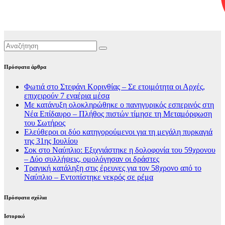
Πρόσφατα άρθρα
Φωτιά στο Στεφάνι Κορινθίας – Σε ετοιμότητα οι Αρχές,
επιχειρούν 7 εναέρια μέσα
Με κατάνυξη ολοκληρώθηκε ο πανηγυρικός εσπερινός στη
Νέα Επίδαυρο – Πλήθος πιστών τίμησε τη Μεταμόρφωση
του Σωτήρος
Ελεύθεροι οι δύο κατηγορούμενοι για τη μεγάλη πυρκαγιά
της 31ης Ιουλίου
Σοκ στο Ναύπλιο: Εξιχνιάστηκε η δολοφονία του 59χρονου
– Δύο συλλήψεις, ομολόγησαν οι δράστες
Τραγική κατάληξη στις έρευνες για τον 58χρονο από το
Ναύπλιο – Εντοπίστηκε νεκρός σε ρέμα
Πρόσφατα σχόλια
Ιστορικό