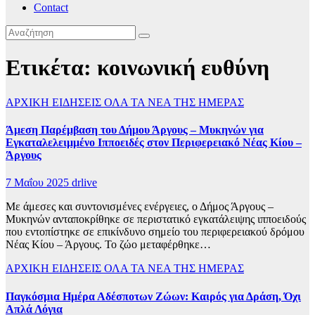
Contact
Ετικέτα:
κοινωνική ευθύνη
ΑΡΧΙΚΗ
ΕΙΔΗΣΕΙΣ
ΟΛΑ ΤΑ ΝΕΑ ΤΗΣ ΗΜΕΡΑΣ
Άμεση Παρέμβαση του Δήμου Άργους – Μυκηνών για
Εγκαταλελειμμένο Ιπποειδές στον Περιφερειακό Νέας Κίου –
Άργους
7 Μαΐου 2025
drlive
Με άμεσες και συντονισμένες ενέργειες, ο Δήμος Άργους –
Μυκηνών ανταποκρίθηκε σε περιστατικό εγκατάλειψης ιπποειδούς
που εντοπίστηκε σε επικίνδυνο σημείο του περιφερειακού δρόμου
Νέας Κίου – Άργους. Το ζώο μεταφέρθηκε…
ΑΡΧΙΚΗ
ΕΙΔΗΣΕΙΣ
ΟΛΑ ΤΑ ΝΕΑ ΤΗΣ ΗΜΕΡΑΣ
Παγκόσμια Ημέρα Αδέσποτων Ζώων: Καιρός για Δράση, Όχι
Απλά Λόγια