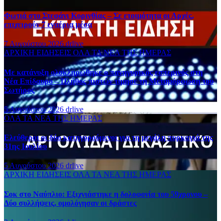
Φωτιά στο Στεφάνι Κορινθίας – Σε ετοιμότητα οι Αρχές,
επιχειρούν 7 εναέρια μέσα
7 Αυγούστου 2026
drlive
ΑΡΧΙΚΗ
ΕΙΔΗΣΕΙΣ
ΟΛΑ ΤΑ ΝΕΑ ΤΗΣ ΗΜΕΡΑΣ
Με κατάνυξη ολοκληρώθηκε ο πανηγυρικός εσπερινός στη
Νέα Επίδαυρο – Πλήθος πιστών τίμησε τη Μεταμόρφωση του
Σωτήρος
5 Αυγούστου 2026
drlive
ΟΛΑ ΤΑ ΝΕΑ ΤΗΣ ΗΜΕΡΑΣ
Ελεύθεροι οι δύο κατηγορούμενοι για τη μεγάλη πυρκαγιά της
31ης Ιουλίου
5 Αυγούστου 2026
drlive
ΑΡΧΙΚΗ
ΕΙΔΗΣΕΙΣ
ΟΛΑ ΤΑ ΝΕΑ ΤΗΣ ΗΜΕΡΑΣ
Σοκ στο Ναύπλιο: Εξιχνιάστηκε η δολοφονία του 59χρονου –
Δύο συλλήψεις, ομολόγησαν οι δράστες