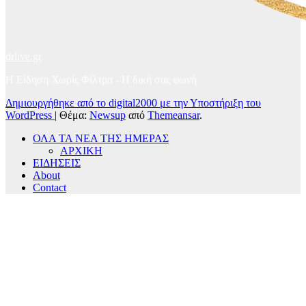
drlive.gr
Η Είδηση Χωρίς Φίλτρα - H δική σας φωνή
Δημιουργήθηκε από το digital2000 με την Υποστήριξη του
WordPress
|
Θέμα:
Newsup
από
Themeansar
.
ΟΛΑ ΤΑ ΝΕΑ ΤΗΣ ΗΜΕΡΑΣ
ΑΡΧΙΚΗ
ΕΙΔΗΣΕΙΣ
About
Contact