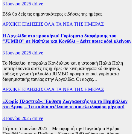
3 Ιουνίου 2025
drlive
Εδώ θα δείς τις σημαντικότερες ειδήσεις της ημέρας
ΑΡΧΙΚΗ
ΕΙΔΗΣΕΙΣ
ΟΛΑ ΤΑ ΝΕΑ ΤΗΣ ΗΜΕΡΑΣ
Η Αργολίδα στο προσκήνιο! Γυρίσματα διαφήμισης του
“JUMBO” σε Ναύπλιο και Κονδύλι – Δείτε ποιες οδοί κλείνουν
3 Ιουνίου 2025
drlive
Το Ναύπλιο, η παραλία Κονδυλίου και η ιστορική Παλιά Πόλη
μετατρέπονται αυτές τις ημέρες σε κινηματογραφικό σκηνικό,
καθώς η γνωστή αλυσίδα JUMBO πραγματοποιεί γυρίσματα
διαφημιστικής ταινίας στην Αργολίδα. Οι αρχές…
ΑΡΧΙΚΗ
ΕΙΔΗΣΕΙΣ
ΟΛΑ ΤΑ ΝΕΑ ΤΗΣ ΗΜΕΡΑΣ
«Χωρίς Πλαστικά»: Έκθεση Ζωγραφικής για το Περιβάλλον
στο Άργος – Τα παιδιά στέλνουν το πιο ελπιδοφόρο μήνυμα!
3 Ιουνίου 2025
drlive
Πέμπτη 5 Ιουνίου 2025 – Με αφορμή την Παγκόσμια Ημέρα
Περιβάλλοντος, η Παιδική – Νεανική Βιβλιοθήκη του Δήμου