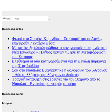
Πρόσφατα άρθρα
Φωτιά στο Στεφάνι Κορινθίας – Σε ετοιμότητα οι Αρχές,
επιχειρούν 7 εναέρια μέσα
Με κατάνυξη ολοκληρώθηκε ο πανηγυρικός εσπερινός στη
Νέα Επίδαυρο – Πλήθος πιστών τίμησε τη Μεταμόρφωση
του Σωτήρος
Ελεύθεροι οι δύο κατηγορούμενοι για τη μεγάλη πυρκαγιά
της 31ης Ιουλίου
Σοκ στο Ναύπλιο: Εξιχνιάστηκε η δολοφονία του 59χρονου
– Δύο συλλήψεις, ομολόγησαν οι δράστες
Τραγική κατάληξη στις έρευνες για τον 58χρονο από το
Ναύπλιο – Εντοπίστηκε νεκρός σε ρέμα
Πρόσφατα σχόλια
Ιστορικό