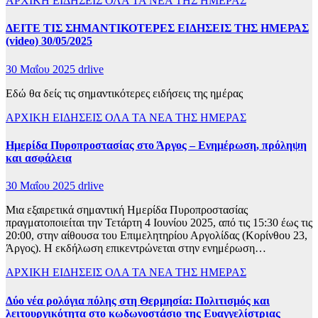
ΑΡΧΙΚΗ
ΕΙΔΗΣΕΙΣ
ΟΛΑ ΤΑ ΝΕΑ ΤΗΣ ΗΜΕΡΑΣ
ΔΕΙΤΕ ΤΙΣ ΣΗΜΑΝΤΙΚΟΤΕΡΕΣ ΕΙΔΗΣΕΙΣ ΤΗΣ ΗΜΕΡΑΣ
(video) 30/05/2025
30 Μαΐου 2025
drlive
Εδώ θα δείς τις σημαντικότερες ειδήσεις της ημέρας
ΑΡΧΙΚΗ
ΕΙΔΗΣΕΙΣ
ΟΛΑ ΤΑ ΝΕΑ ΤΗΣ ΗΜΕΡΑΣ
Ημερίδα Πυροπροστασίας στο Άργος – Ενημέρωση, πρόληψη
και ασφάλεια
30 Μαΐου 2025
drlive
Μια εξαιρετικά σημαντική Ημερίδα Πυροπροστασίας
πραγματοποιείται την Τετάρτη 4 Ιουνίου 2025, από τις 15:30 έως τις
20:00, στην αίθουσα του Επιμελητηρίου Αργολίδας (Κορίνθου 23,
Άργος). Η εκδήλωση επικεντρώνεται στην ενημέρωση…
ΑΡΧΙΚΗ
ΕΙΔΗΣΕΙΣ
ΟΛΑ ΤΑ ΝΕΑ ΤΗΣ ΗΜΕΡΑΣ
Δύο νέα ρολόγια πόλης στη Θερμησία: Πολιτισμός και
λειτουργικότητα στο κωδωνοστάσιο της Ευαγγελίστριας