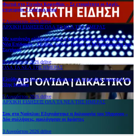
Φωτιά στο Στεφάνι Κορινθίας – Σε ετοιμότητα οι Αρχές,
επιχειρούν 7 εναέρια μέσα
7 Αυγούστου 2026
drlive
ΑΡΧΙΚΗ
ΕΙΔΗΣΕΙΣ
ΟΛΑ ΤΑ ΝΕΑ ΤΗΣ ΗΜΕΡΑΣ
Με κατάνυξη ολοκληρώθηκε ο πανηγυρικός εσπερινός στη
Νέα Επίδαυρο – Πλήθος πιστών τίμησε τη Μεταμόρφωση του
Σωτήρος
5 Αυγούστου 2026
drlive
ΟΛΑ ΤΑ ΝΕΑ ΤΗΣ ΗΜΕΡΑΣ
Ελεύθεροι οι δύο κατηγορούμενοι για τη μεγάλη πυρκαγιά της
31ης Ιουλίου
5 Αυγούστου 2026
drlive
ΑΡΧΙΚΗ
ΕΙΔΗΣΕΙΣ
ΟΛΑ ΤΑ ΝΕΑ ΤΗΣ ΗΜΕΡΑΣ
Σοκ στο Ναύπλιο: Εξιχνιάστηκε η δολοφονία του 59χρονου –
Δύο συλλήψεις, ομολόγησαν οι δράστες
3 Αυγούστου 2026
drlive