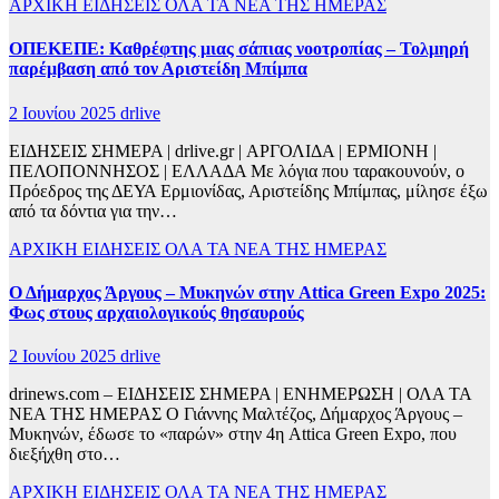
ΑΡΧΙΚΗ
ΕΙΔΗΣΕΙΣ
ΟΛΑ ΤΑ ΝΕΑ ΤΗΣ ΗΜΕΡΑΣ
ΟΠΕΚΕΠΕ: Καθρέφτης μιας σάπιας νοοτροπίας – Τολμηρή
παρέμβαση από τον Αριστείδη Μπίμπα
2 Ιουνίου 2025
drlive
ΕΙΔΗΣΕΙΣ ΣΗΜΕΡΑ | drlive.gr | ΑΡΓΟΛΙΔΑ | ΕΡΜΙΟΝΗ |
ΠΕΛΟΠΟΝΝΗΣΟΣ | ΕΛΛΑΔΑ Με λόγια που ταρακουνούν, ο
Πρόεδρος της ΔΕΥΑ Ερμιονίδας, Αριστείδης Μπίμπας, μίλησε έξω
από τα δόντια για την…
ΑΡΧΙΚΗ
ΕΙΔΗΣΕΙΣ
ΟΛΑ ΤΑ ΝΕΑ ΤΗΣ ΗΜΕΡΑΣ
Ο Δήμαρχος Άργους – Μυκηνών στην Attica Green Expo 2025:
Φως στους αρχαιολογικούς θησαυρούς
2 Ιουνίου 2025
drlive
drinews.com – ΕΙΔΗΣΕΙΣ ΣΗΜΕΡΑ | ΕΝΗΜΕΡΩΣΗ | ΟΛΑ ΤΑ
ΝΕΑ ΤΗΣ ΗΜΕΡΑΣ Ο Γιάννης Μαλτέζος, Δήμαρχος Άργους –
Μυκηνών, έδωσε το «παρών» στην 4η Attica Green Expo, που
διεξήχθη στο…
ΑΡΧΙΚΗ
ΕΙΔΗΣΕΙΣ
ΟΛΑ ΤΑ ΝΕΑ ΤΗΣ ΗΜΕΡΑΣ