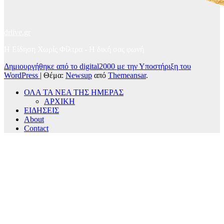
drlive.gr
Η Είδηση Χωρίς Φίλτρα - H δική σας φωνή
Δημιουργήθηκε από το digital2000 με την Υποστήριξη του
WordPress
|
Θέμα:
Newsup
από
Themeansar
.
ΟΛΑ ΤΑ ΝΕΑ ΤΗΣ ΗΜΕΡΑΣ
ΑΡΧΙΚΗ
ΕΙΔΗΣΕΙΣ
About
Contact