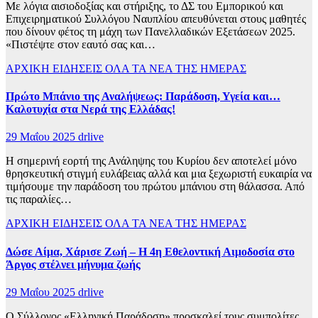
Με λόγια αισιοδοξίας και στήριξης, το ΔΣ του Εμπορικού και
Επιχειρηματικού Συλλόγου Ναυπλίου απευθύνεται στους μαθητές
που δίνουν φέτος τη μάχη των Πανελλαδικών Εξετάσεων 2025.
«Πιστέψτε στον εαυτό σας και…
ΑΡΧΙΚΗ
ΕΙΔΗΣΕΙΣ
ΟΛΑ ΤΑ ΝΕΑ ΤΗΣ ΗΜΕΡΑΣ
Πρώτο Μπάνιο της Αναλήψεως: Παράδοση, Υγεία και…
Καλοτυχία στα Νερά της Ελλάδας!
29 Μαΐου 2025
drlive
Η σημερινή εορτή της Ανάληψης του Κυρίου δεν αποτελεί μόνο
θρησκευτική στιγμή ευλάβειας αλλά και μια ξεχωριστή ευκαιρία να
τιμήσουμε την παράδοση του πρώτου μπάνιου στη θάλασσα. Από
τις παραλίες…
ΑΡΧΙΚΗ
ΕΙΔΗΣΕΙΣ
ΟΛΑ ΤΑ ΝΕΑ ΤΗΣ ΗΜΕΡΑΣ
Δώσε Αίμα, Χάρισε Ζωή – Η 4η Εθελοντική Αιμοδοσία στο
Άργος στέλνει μήνυμα ζωής
29 Μαΐου 2025
drlive
Ο Σύλλογος «Ελληνική Παράδοση» προσκαλεί τους συμπολίτες