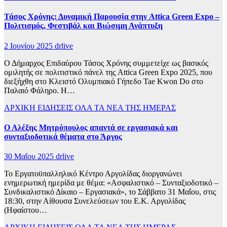
Τάσος Χρόνης: Δυναμική Παρουσία στην Attica Green Expo –
Πολιτισμός, Φεστιβάλ και Βιώσιμη Ανάπτυξη
2 Ιουνίου 2025
drlive
Ο Δήμαρχος Επιδαύρου Τάσος Χρόνης συμμετείχε ως βασικός
ομιλητής σε πολιτιστικό πάνελ της Attica Green Expo 2025, που
διεξήχθη στο Κλειστό Ολυμπιακό Γήπεδο Tae Kwon Do στο
Παλαιό Φάληρο. Η…
ΑΡΧΙΚΗ
ΕΙΔΗΣΕΙΣ
ΟΛΑ ΤΑ ΝΕΑ ΤΗΣ ΗΜΕΡΑΣ
Ο Αλέξης Μητρόπουλος απαντά σε εργασιακά και
συνταξιοδοτικά θέματα στο Άργος
30 Μαΐου 2025
drlive
Το Εργατοϋπαλληλικό Κέντρο Αργολίδας διοργανώνει
ενημερωτική ημερίδα με θέμα: «Ασφαλιστικό – Συνταξιοδοτικό –
Συνδικαλιστικό Δίκαιο – Εργασιακά», το Σάββατο 31 Μαΐου, στις
18:30, στην Αίθουσα Συνελεύσεων του Ε.Κ. Αργολίδας
(Ηφαίστου…