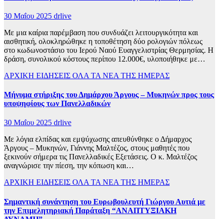
30 Μαΐου 2025
drlive
Με μια καίρια παρέμβαση που συνδυάζει λειτουργικότητα και
αισθητική, ολοκληρώθηκε η τοποθέτηση δύο ρολογιών πόλεως
στο κωδωνοστάσιο του Ιερού Ναού Ευαγγελιστρίας Θερμησίας. Η
δράση, συνολικού κόστους περίπου 12.000€, υλοποιήθηκε με…
ΑΡΧΙΚΗ
ΕΙΔΗΣΕΙΣ
ΟΛΑ ΤΑ ΝΕΑ ΤΗΣ ΗΜΕΡΑΣ
Μήνυμα στήριξης του Δημάρχου Άργους – Μυκηνών προς τους
υποψηφίους των Πανελλαδικών
30 Μαΐου 2025
drlive
Με λόγια ελπίδας και εμψύχωσης απευθύνθηκε ο Δήμαρχος
Άργους – Μυκηνών, Γιάννης Μαλτέζος, στους μαθητές που
ξεκινούν σήμερα τις Πανελλαδικές Εξετάσεις. Ο κ. Μαλτέζος
αναγνώρισε την πίεση, την κόπωση και…
ΑΡΧΙΚΗ
ΕΙΔΗΣΕΙΣ
ΟΛΑ ΤΑ ΝΕΑ ΤΗΣ ΗΜΕΡΑΣ
Σημαντική συνάντηση του Ευρωβουλευτή Γιώργου Αυτιά με
την Επιμελητηριακή Παράταξη “ΑΝΑΠΤΥΞΙΑΚΗ