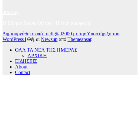
drlive.gr
Η Είδηση Χωρίς Φίλτρα - H δική σας φωνή
Δημιουργήθηκε από το digital2000 με την Υποστήριξη του
WordPress
|
Θέμα:
Newsup
από
Themeansar
.
ΟΛΑ ΤΑ ΝΕΑ ΤΗΣ ΗΜΕΡΑΣ
ΑΡΧΙΚΗ
ΕΙΔΗΣΕΙΣ
About
Contact