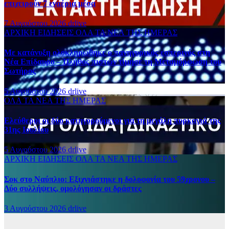
επιχειρούν 7 εναέρια μέσα
7 Αυγούστου 2026
drlive
ΑΡΧΙΚΗ
ΕΙΔΗΣΕΙΣ
ΟΛΑ ΤΑ ΝΕΑ ΤΗΣ ΗΜΕΡΑΣ
Με κατάνυξη ολοκληρώθηκε ο πανηγυρικός εσπερινός στη
Νέα Επίδαυρο – Πλήθος πιστών τίμησε τη Μεταμόρφωση του
Σωτήρος
5 Αυγούστου 2026
drlive
ΟΛΑ ΤΑ ΝΕΑ ΤΗΣ ΗΜΕΡΑΣ
Ελεύθεροι οι δύο κατηγορούμενοι για τη μεγάλη πυρκαγιά της
31ης Ιουλίου
5 Αυγούστου 2026
drlive
ΑΡΧΙΚΗ
ΕΙΔΗΣΕΙΣ
ΟΛΑ ΤΑ ΝΕΑ ΤΗΣ ΗΜΕΡΑΣ
Σοκ στο Ναύπλιο: Εξιχνιάστηκε η δολοφονία του 59χρονου –
Δύο συλλήψεις, ομολόγησαν οι δράστες
3 Αυγούστου 2026
drlive