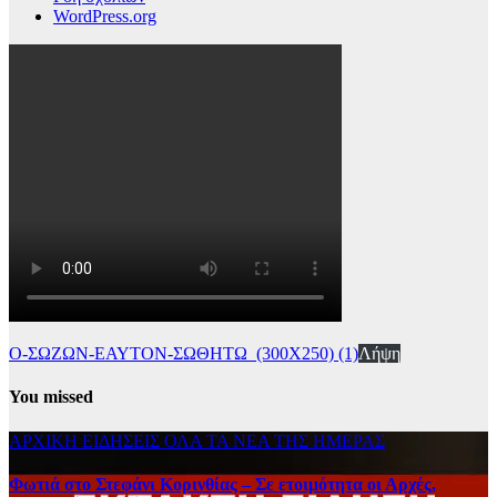
WordPress.org
Ο-ΣΩΖΩΝ-ΕΑΥΤΟΝ-ΣΩΘΗΤΩ_(300Χ250) (1)
Λήψη
You missed
ΑΡΧΙΚΗ
ΕΙΔΗΣΕΙΣ
ΟΛΑ ΤΑ ΝΕΑ ΤΗΣ ΗΜΕΡΑΣ
Φωτιά στο Στεφάνι Κορινθίας – Σε ετοιμότητα οι Αρχές,