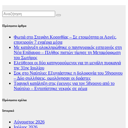
Πρόσφατα άρθρα
Φωτιά στο Στεφάνι Κορινθίας – Σε ετοιμότητα οι Αρχές,
επιχειρούν 7 εναέρια μέσα
Με κατάνυξη ολοκληρώθηκε ο πανηγυρικός εσπερινός στη
Νέα Επίδαυρο – Πλήθος πιστών τίμησε τη Μεταμόρφωση
του Σωτήρος
Ελεύθεροι οι δύο κατηγορούμενοι για τη μεγάλη πυρκαγιά
της 31ης Ιουλίου
Σοκ στο Ναύπλιο: Εξιχνιάστηκε η δολοφονία του 59χρονου
– Δύο συλλήψεις, ομολόγησαν οι δράστες
Τραγική κατάληξη στις έρευνες για τον 58χρονο από το
Ναύπλιο – Εντοπίστηκε νεκρός σε ρέμα
Πρόσφατα σχόλια
Ιστορικό
Αύγουστος 2026
Ιούλιος 2026