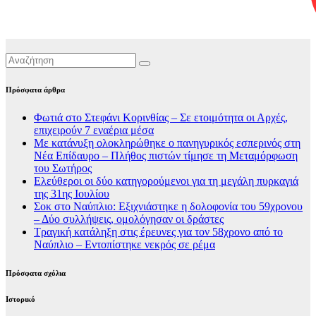
Πρόσφατα άρθρα
Φωτιά στο Στεφάνι Κορινθίας – Σε ετοιμότητα οι Αρχές,
επιχειρούν 7 εναέρια μέσα
Με κατάνυξη ολοκληρώθηκε ο πανηγυρικός εσπερινός στη
Νέα Επίδαυρο – Πλήθος πιστών τίμησε τη Μεταμόρφωση
του Σωτήρος
Ελεύθεροι οι δύο κατηγορούμενοι για τη μεγάλη πυρκαγιά
της 31ης Ιουλίου
Σοκ στο Ναύπλιο: Εξιχνιάστηκε η δολοφονία του 59χρονου
– Δύο συλλήψεις, ομολόγησαν οι δράστες
Τραγική κατάληξη στις έρευνες για τον 58χρονο από το
Ναύπλιο – Εντοπίστηκε νεκρός σε ρέμα
Πρόσφατα σχόλια
Ιστορικό