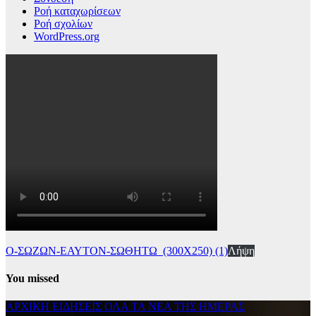
Ροή καταχωρίσεων
Ροή σχολίων
WordPress.org
Ο-ΣΩΖΩΝ-ΕΑΥΤΟΝ-ΣΩΘΗΤΩ_(300Χ250) (1)
Λήψη
You missed
ΑΡΧΙΚΗ
ΕΙΔΗΣΕΙΣ
ΟΛΑ ΤΑ ΝΕΑ ΤΗΣ ΗΜΕΡΑΣ