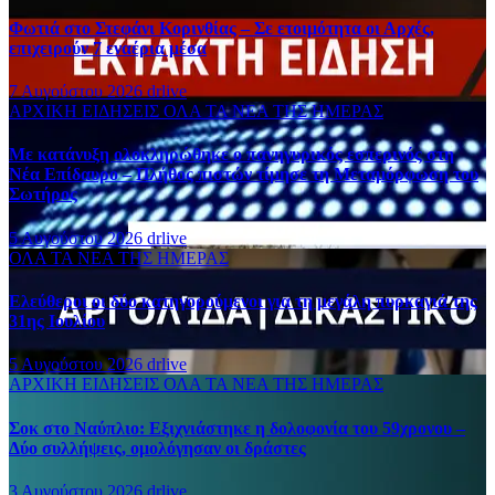
Φωτιά στο Στεφάνι Κορινθίας – Σε ετοιμότητα οι Αρχές,
επιχειρούν 7 εναέρια μέσα
7 Αυγούστου 2026
drlive
ΑΡΧΙΚΗ
ΕΙΔΗΣΕΙΣ
ΟΛΑ ΤΑ ΝΕΑ ΤΗΣ ΗΜΕΡΑΣ
Με κατάνυξη ολοκληρώθηκε ο πανηγυρικός εσπερινός στη
Νέα Επίδαυρο – Πλήθος πιστών τίμησε τη Μεταμόρφωση του
Σωτήρος
5 Αυγούστου 2026
drlive
ΟΛΑ ΤΑ ΝΕΑ ΤΗΣ ΗΜΕΡΑΣ
Ελεύθεροι οι δύο κατηγορούμενοι για τη μεγάλη πυρκαγιά της
31ης Ιουλίου
5 Αυγούστου 2026
drlive
ΑΡΧΙΚΗ
ΕΙΔΗΣΕΙΣ
ΟΛΑ ΤΑ ΝΕΑ ΤΗΣ ΗΜΕΡΑΣ
Σοκ στο Ναύπλιο: Εξιχνιάστηκε η δολοφονία του 59χρονου –
Δύο συλλήψεις, ομολόγησαν οι δράστες
3 Αυγούστου 2026
drlive