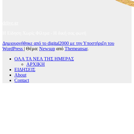
drlive.gr
Η Είδηση Χωρίς Φίλτρα - H δική σας φωνή
Δημιουργήθηκε από το digital2000 με την Υποστήριξη του
WordPress
|
Θέμα:
Newsup
από
Themeansar
.
ΟΛΑ ΤΑ ΝΕΑ ΤΗΣ ΗΜΕΡΑΣ
ΑΡΧΙΚΗ
ΕΙΔΗΣΕΙΣ
About
Contact