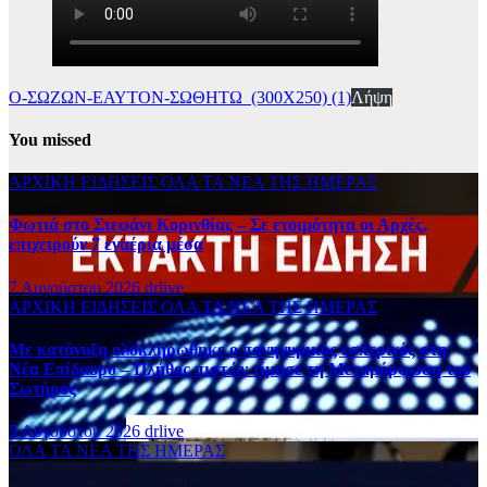
Ο-ΣΩΖΩΝ-ΕΑΥΤΟΝ-ΣΩΘΗΤΩ_(300Χ250) (1)
Λήψη
You missed
ΑΡΧΙΚΗ
ΕΙΔΗΣΕΙΣ
ΟΛΑ ΤΑ ΝΕΑ ΤΗΣ ΗΜΕΡΑΣ
Φωτιά στο Στεφάνι Κορινθίας – Σε ετοιμότητα οι Αρχές,
επιχειρούν 7 εναέρια μέσα
7 Αυγούστου 2026
drlive
ΑΡΧΙΚΗ
ΕΙΔΗΣΕΙΣ
ΟΛΑ ΤΑ ΝΕΑ ΤΗΣ ΗΜΕΡΑΣ
Με κατάνυξη ολοκληρώθηκε ο πανηγυρικός εσπερινός στη
Νέα Επίδαυρο – Πλήθος πιστών τίμησε τη Μεταμόρφωση του
Σωτήρος
5 Αυγούστου 2026
drlive
ΟΛΑ ΤΑ ΝΕΑ ΤΗΣ ΗΜΕΡΑΣ