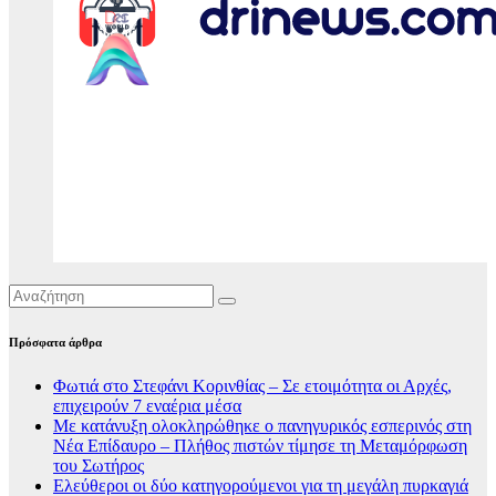
Πρόσφατα άρθρα
Φωτιά στο Στεφάνι Κορινθίας – Σε ετοιμότητα οι Αρχές,
επιχειρούν 7 εναέρια μέσα
Με κατάνυξη ολοκληρώθηκε ο πανηγυρικός εσπερινός στη
Νέα Επίδαυρο – Πλήθος πιστών τίμησε τη Μεταμόρφωση
του Σωτήρος
Ελεύθεροι οι δύο κατηγορούμενοι για τη μεγάλη πυρκαγιά