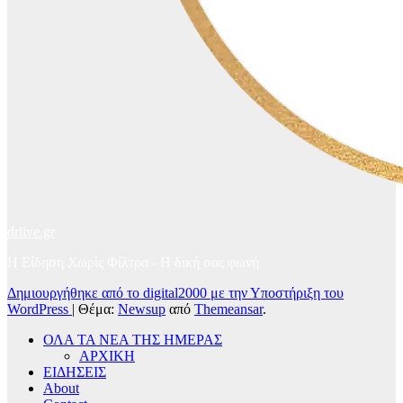
drlive.gr
Η Είδηση Χωρίς Φίλτρα - H δική σας φωνή
Δημιουργήθηκε από το digital2000 με την Υποστήριξη του
WordPress
|
Θέμα:
Newsup
από
Themeansar
.
ΟΛΑ ΤΑ ΝΕΑ ΤΗΣ ΗΜΕΡΑΣ
ΑΡΧΙΚΗ
ΕΙΔΗΣΕΙΣ
About