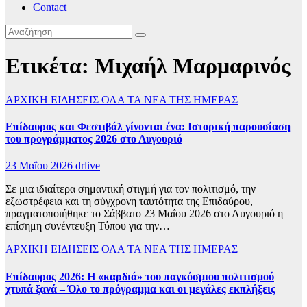
Contact
Ετικέτα:
Μιχαήλ Μαρμαρινός
ΑΡΧΙΚΗ
ΕΙΔΗΣΕΙΣ
ΟΛΑ ΤΑ ΝΕΑ ΤΗΣ ΗΜΕΡΑΣ
Επίδαυρος και Φεστιβάλ γίνονται ένα: Ιστορική παρουσίαση
του προγράμματος 2026 στο Λυγουριό
23 Μαΐου 2026
drlive
Σε μια ιδιαίτερα σημαντική στιγμή για τον πολιτισμό, την
εξωστρέφεια και τη σύγχρονη ταυτότητα της Επιδαύρου,
πραγματοποιήθηκε το Σάββατο 23 Μαΐου 2026 στο Λυγουριό η
επίσημη συνέντευξη Τύπου για την…
ΑΡΧΙΚΗ
ΕΙΔΗΣΕΙΣ
ΟΛΑ ΤΑ ΝΕΑ ΤΗΣ ΗΜΕΡΑΣ
Επίδαυρος 2026: Η «καρδιά» του παγκόσμιου πολιτισμού
χτυπά ξανά – Όλο το πρόγραμμα και οι μεγάλες εκπλήξεις