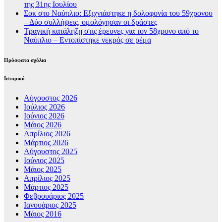
της 31ης Ιουλίου
Σοκ στο Ναύπλιο: Εξιχνιάστηκε η δολοφονία του 59χρονου
– Δύο συλλήψεις, ομολόγησαν οι δράστες
Τραγική κατάληξη στις έρευνες για τον 58χρονο από το
Ναύπλιο – Εντοπίστηκε νεκρός σε ρέμα
Πρόσφατα σχόλια
Ιστορικό
Αύγουστος 2026
Ιούλιος 2026
Ιούνιος 2026
Μάιος 2026
Απρίλιος 2026
Μάρτιος 2026
Αύγουστος 2025
Ιούνιος 2025
Μάιος 2025
Απρίλιος 2025
Μάρτιος 2025
Φεβρουάριος 2025
Ιανουάριος 2025
Μάιος 2016