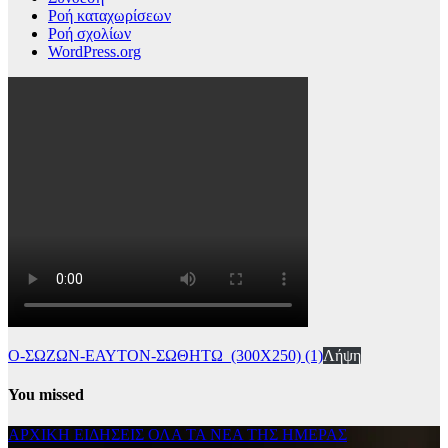
Ροή καταχωρίσεων
Ροή σχολίων
WordPress.org
Ο-ΣΩΖΩΝ-ΕΑΥΤΟΝ-ΣΩΘΗΤΩ_(300Χ250) (1)
Λήψη
You missed
ΑΡΧΙΚΗ
ΕΙΔΗΣΕΙΣ
ΟΛΑ ΤΑ ΝΕΑ ΤΗΣ ΗΜΕΡΑΣ