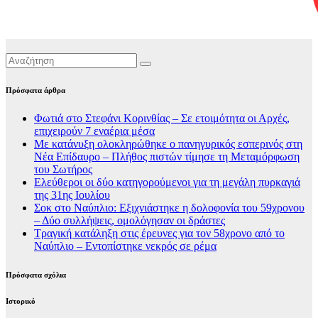
Πρόσφατα άρθρα
Φωτιά στο Στεφάνι Κορινθίας – Σε ετοιμότητα οι Αρχές,
επιχειρούν 7 εναέρια μέσα
Με κατάνυξη ολοκληρώθηκε ο πανηγυρικός εσπερινός στη
Νέα Επίδαυρο – Πλήθος πιστών τίμησε τη Μεταμόρφωση
του Σωτήρος
Ελεύθεροι οι δύο κατηγορούμενοι για τη μεγάλη πυρκαγιά
της 31ης Ιουλίου
Σοκ στο Ναύπλιο: Εξιχνιάστηκε η δολοφονία του 59χρονου
– Δύο συλλήψεις, ομολόγησαν οι δράστες
Τραγική κατάληξη στις έρευνες για τον 58χρονο από το
Ναύπλιο – Εντοπίστηκε νεκρός σε ρέμα
Πρόσφατα σχόλια
Ιστορικό