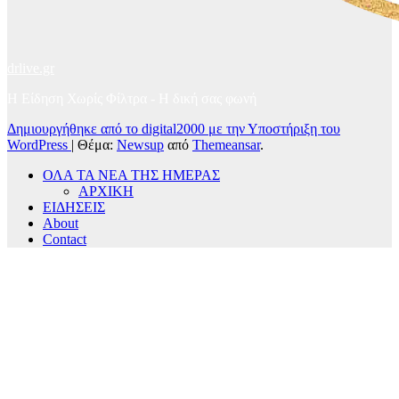
drlive.gr
Η Είδηση Χωρίς Φίλτρα - H δική σας φωνή
Δημιουργήθηκε από το digital2000 με την Υποστήριξη του
WordPress
|
Θέμα:
Newsup
από
Themeansar
.
ΟΛΑ ΤΑ ΝΕΑ ΤΗΣ ΗΜΕΡΑΣ
ΑΡΧΙΚΗ
ΕΙΔΗΣΕΙΣ
About
Contact