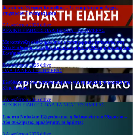
Φωτιά στο Στεφάνι Κορινθίας – Σε ετοιμότητα οι Αρχές,
επιχειρούν 7 εναέρια μέσα
7 Αυγούστου 2026
drlive
ΑΡΧΙΚΗ
ΕΙΔΗΣΕΙΣ
ΟΛΑ ΤΑ ΝΕΑ ΤΗΣ ΗΜΕΡΑΣ
Με κατάνυξη ολοκληρώθηκε ο πανηγυρικός εσπερινός στη
Νέα Επίδαυρο – Πλήθος πιστών τίμησε τη Μεταμόρφωση του
Σωτήρος
5 Αυγούστου 2026
drlive
ΟΛΑ ΤΑ ΝΕΑ ΤΗΣ ΗΜΕΡΑΣ
Ελεύθεροι οι δύο κατηγορούμενοι για τη μεγάλη πυρκαγιά της
31ης Ιουλίου
5 Αυγούστου 2026
drlive
ΑΡΧΙΚΗ
ΕΙΔΗΣΕΙΣ
ΟΛΑ ΤΑ ΝΕΑ ΤΗΣ ΗΜΕΡΑΣ
Σοκ στο Ναύπλιο: Εξιχνιάστηκε η δολοφονία του 59χρονου –
Δύο συλλήψεις, ομολόγησαν οι δράστες
3 Αυγούστου 2026
drlive