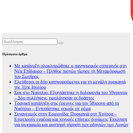
Πρόσφατα άρθρα
Με κατάνυξη ολοκληρώθηκε ο πανηγυρικός εσπερινός στη
Νέα Επίδαυρο – Πλήθος πιστών τίμησε τη Μεταμόρφωση
του Σωτήρος
Ελεύθεροι οι δύο κατηγορούμενοι για τη μεγάλη πυρκαγιά
της 31ης Ιουλίου
Σοκ στο Ναύπλιο: Εξιχνιάστηκε η δολοφονία του 59χρονου
– Δύο συλλήψεις, ομολόγησαν οι δράστες
Τραγική κατάληξη στις έρευνες για τον 58χρονο από το
Ναύπλιο – Εντοπίστηκε νεκρός σε ρέμα
Συναγερμός στην Ερμιονίδα: Πυρκαγιά στη Χινίτσα –
Επιχειρούν εναέρια και ισχυρές επίγειες δυνάμεις Έκκληση
για ψυχραιμία και αυστηρή τήρηση των οδηγιών των Αρχών