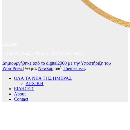
drlive.gr
Η Είδηση Χωρίς Φίλτρα - H δική σας φωνή
Δημιουργήθηκε από το digital2000 με την Υποστήριξη του
WordPress
|
Θέμα:
Newsup
από
Themeansar
.
ΟΛΑ ΤΑ ΝΕΑ ΤΗΣ ΗΜΕΡΑΣ
ΑΡΧΙΚΗ
ΕΙΔΗΣΕΙΣ
About
Contact