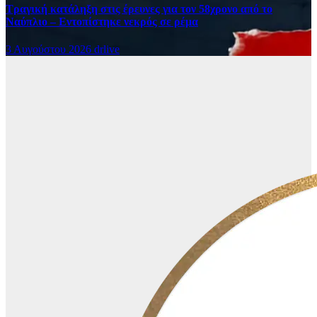
Τραγική κατάληξη στις έρευνες για τον 58χρονο από το
Ναύπλιο – Εντοπίστηκε νεκρός σε ρέμα
3 Αυγούστου 2026
drlive