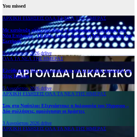
You missed
ΑΡΧΙΚΗ
ΕΙΔΗΣΕΙΣ
ΟΛΑ ΤΑ ΝΕΑ ΤΗΣ ΗΜΕΡΑΣ
Με κατάνυξη ολοκληρώθηκε ο πανηγυρικός εσπερινός στη
Νέα Επίδαυρο – Πλήθος πιστών τίμησε τη Μεταμόρφωση του
Σωτήρος
5 Αυγούστου 2026
drlive
ΟΛΑ ΤΑ ΝΕΑ ΤΗΣ ΗΜΕΡΑΣ
Ελεύθεροι οι δύο κατηγορούμενοι για τη μεγάλη πυρκαγιά της
31ης Ιουλίου
5 Αυγούστου 2026
drlive
ΑΡΧΙΚΗ
ΕΙΔΗΣΕΙΣ
ΟΛΑ ΤΑ ΝΕΑ ΤΗΣ ΗΜΕΡΑΣ
Σοκ στο Ναύπλιο: Εξιχνιάστηκε η δολοφονία του 59χρονου –
Δύο συλλήψεις, ομολόγησαν οι δράστες
3 Αυγούστου 2026
drlive
ΑΡΧΙΚΗ
ΕΙΔΗΣΕΙΣ
ΟΛΑ ΤΑ ΝΕΑ ΤΗΣ ΗΜΕΡΑΣ