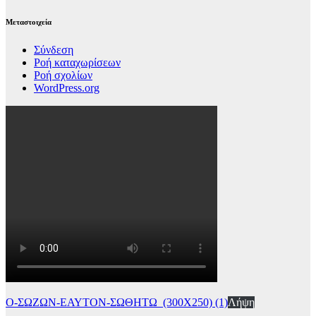
Μεταστοιχεία
Σύνδεση
Ροή καταχωρίσεων
Ροή σχολίων
WordPress.org
Ο-ΣΩΖΩΝ-ΕΑΥΤΟΝ-ΣΩΘΗΤΩ_(300Χ250) (1)
Λήψη