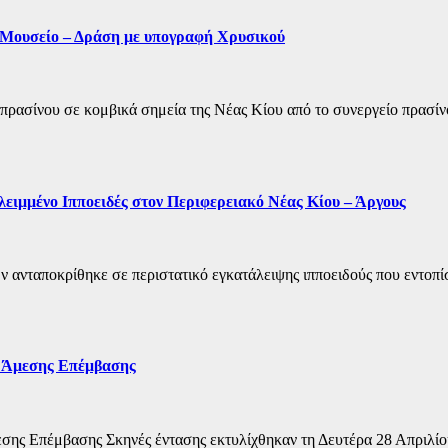
 Μουσείο – Δράση με υπογραφή Χρυσικού
 πρασίνου σε κομβικά σημεία της Νέας Κίου από το συνεργείο πρασ
ιμμένο Ιπποειδές στον Περιφερειακό Νέας Κίου – Άργους
 ανταποκρίθηκε σε περιστατικό εγκατάλειψης ιπποειδούς που εντοπί
ς Άμεσης Επέμβασης
σης Επέμβασης Σκηνές έντασης εκτυλίχθηκαν τη Δευτέρα 28 Απριλίου