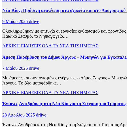
Νέα Κίος: Πράσινη ανανέωση στα σχολεία και στο Λαογραφικό
9 Μαΐου 2025
drlive
Ολοκληρώθηκαν με επιτυχία οι εργασίες καθαρισμού και φροντίδας
Παιδικό Σταθμό, το Νηπιαγωγείο,…
ΑΡΧΙΚΗ
ΕΙΔΗΣΕΙΣ
ΟΛΑ ΤΑ ΝΕΑ ΤΗΣ ΗΜΕΡΑΣ
Άμεση Παρέμβαση του Δήμου Άργους – Μυκηνών για Εγκαταλελε
7 Μαΐου 2025
drlive
Με άμεσες και συντονισμένες ενέργειες, ο Δήμος Άργους – Μυκηνών
Άργους. Το ζώο μεταφέρθηκε…
ΑΡΧΙΚΗ
ΕΙΔΗΣΕΙΣ
ΟΛΑ ΤΑ ΝΕΑ ΤΗΣ ΗΜΕΡΑΣ
Έντονες Αντιδράσεις στη Νέα Κίο για τη Στέγαση του Τμήματο
28 Απριλίου 2025
drlive
Έντονες Αντιδράσεις στη Νέα Κίο για τη Στέγαση του Τμήματος Άμε