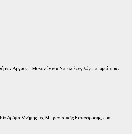
ν Δήμων Άργους – Μυκηνών και Ναυπλιέων, λόγω απαραίτητων
ν 10ο Δρόμο Μνήμης της Μικρασιατικής Καταστροφής, που