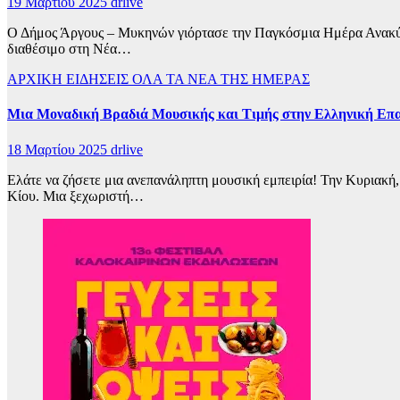
19 Μαρτίου 2025
drlive
Ο Δήμος Άργους – Μυκηνών γιόρτασε την Παγκόσμια Ημέρα Ανακύκλ
διαθέσιμο στη Νέα…
ΑΡΧΙΚΗ
ΕΙΔΗΣΕΙΣ
ΟΛΑ ΤΑ ΝΕΑ ΤΗΣ ΗΜΕΡΑΣ
Μια Μοναδική Βραδιά Μουσικής και Τιμής στην Ελληνική Επα
18 Μαρτίου 2025
drlive
Ελάτε να ζήσετε μια ανεπανάληπτη μουσική εμπειρία! Την Κυριακή
Κίου. Μια ξεχωριστή…