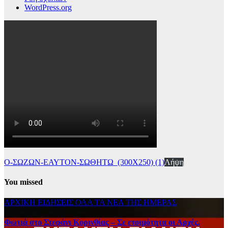
WordPress.org
Ο-ΣΩΖΩΝ-ΕΑΥΤΟΝ-ΣΩΘΗΤΩ_(300Χ250) (1)
Λήψη
You missed
ΑΡΧΙΚΗ
ΕΙΔΗΣΕΙΣ
ΟΛΑ ΤΑ ΝΕΑ ΤΗΣ ΗΜΕΡΑΣ
Φωτιά στο Στεφάνι Κορινθίας – Σε ετοιμότητα οι Αρχές,