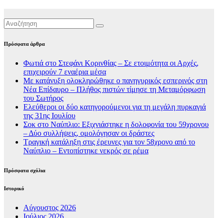
Πρόσφατα άρθρα
Φωτιά στο Στεφάνι Κορινθίας – Σε ετοιμότητα οι Αρχές,
επιχειρούν 7 εναέρια μέσα
Με κατάνυξη ολοκληρώθηκε ο πανηγυρικός εσπερινός στη
Νέα Επίδαυρο – Πλήθος πιστών τίμησε τη Μεταμόρφωση
του Σωτήρος
Ελεύθεροι οι δύο κατηγορούμενοι για τη μεγάλη πυρκαγιά
της 31ης Ιουλίου
Σοκ στο Ναύπλιο: Εξιχνιάστηκε η δολοφονία του 59χρονου
– Δύο συλλήψεις, ομολόγησαν οι δράστες
Τραγική κατάληξη στις έρευνες για τον 58χρονο από το
Ναύπλιο – Εντοπίστηκε νεκρός σε ρέμα
Πρόσφατα σχόλια
Ιστορικό
Αύγουστος 2026
Ιούλιος 2026