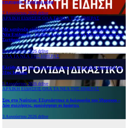
επιχειρούν 7 εναέρια μέσα
7 Αυγούστου 2026
drlive
ΑΡΧΙΚΗ
ΕΙΔΗΣΕΙΣ
ΟΛΑ ΤΑ ΝΕΑ ΤΗΣ ΗΜΕΡΑΣ
Με κατάνυξη ολοκληρώθηκε ο πανηγυρικός εσπερινός στη
Νέα Επίδαυρο – Πλήθος πιστών τίμησε τη Μεταμόρφωση του
Σωτήρος
5 Αυγούστου 2026
drlive
ΟΛΑ ΤΑ ΝΕΑ ΤΗΣ ΗΜΕΡΑΣ
Ελεύθεροι οι δύο κατηγορούμενοι για τη μεγάλη πυρκαγιά της
31ης Ιουλίου
5 Αυγούστου 2026
drlive
ΑΡΧΙΚΗ
ΕΙΔΗΣΕΙΣ
ΟΛΑ ΤΑ ΝΕΑ ΤΗΣ ΗΜΕΡΑΣ
Σοκ στο Ναύπλιο: Εξιχνιάστηκε η δολοφονία του 59χρονου –
Δύο συλλήψεις, ομολόγησαν οι δράστες
3 Αυγούστου 2026
drlive