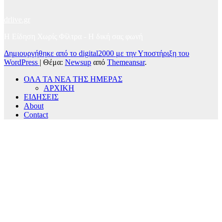
drlive.gr
Η Είδηση Χωρίς Φίλτρα - H δική σας φωνή
Δημιουργήθηκε από το digital2000 με την Υποστήριξη του
WordPress
|
Θέμα:
Newsup
από
Themeansar
.
ΟΛΑ ΤΑ ΝΕΑ ΤΗΣ ΗΜΕΡΑΣ
ΑΡΧΙΚΗ
ΕΙΔΗΣΕΙΣ
About
Contact