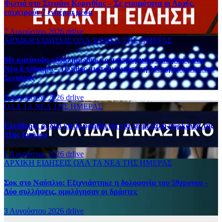
Φωτιά στο Στεφάνι Κορινθίας – Σε ετοιμότητα οι Αρχές,
επιχειρούν 7 εναέρια μέσα
7 Αυγούστου 2026
drlive
ΑΡΧΙΚΗ
ΕΙΔΗΣΕΙΣ
ΟΛΑ ΤΑ ΝΕΑ ΤΗΣ ΗΜΕΡΑΣ
Με κατάνυξη ολοκληρώθηκε ο πανηγυρικός εσπερινός στη
Νέα Επίδαυρο – Πλήθος πιστών τίμησε τη Μεταμόρφωση του
Σωτήρος
5 Αυγούστου 2026
drlive
ΟΛΑ ΤΑ ΝΕΑ ΤΗΣ ΗΜΕΡΑΣ
Ελεύθεροι οι δύο κατηγορούμενοι για τη μεγάλη πυρκαγιά της
31ης Ιουλίου
5 Αυγούστου 2026
drlive
ΑΡΧΙΚΗ
ΕΙΔΗΣΕΙΣ
ΟΛΑ ΤΑ ΝΕΑ ΤΗΣ ΗΜΕΡΑΣ
Σοκ στο Ναύπλιο: Εξιχνιάστηκε η δολοφονία του 59χρονου –
Δύο συλλήψεις, ομολόγησαν οι δράστες
3 Αυγούστου 2026
drlive