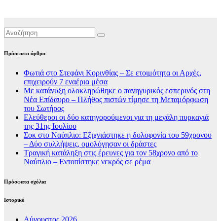
Πρόσφατα άρθρα
Φωτιά στο Στεφάνι Κορινθίας – Σε ετοιμότητα οι Αρχές,
επιχειρούν 7 εναέρια μέσα
Με κατάνυξη ολοκληρώθηκε ο πανηγυρικός εσπερινός στη
Νέα Επίδαυρο – Πλήθος πιστών τίμησε τη Μεταμόρφωση
του Σωτήρος
Ελεύθεροι οι δύο κατηγορούμενοι για τη μεγάλη πυρκαγιά
της 31ης Ιουλίου
Σοκ στο Ναύπλιο: Εξιχνιάστηκε η δολοφονία του 59χρονου
– Δύο συλλήψεις, ομολόγησαν οι δράστες
Τραγική κατάληξη στις έρευνες για τον 58χρονο από το
Ναύπλιο – Εντοπίστηκε νεκρός σε ρέμα
Πρόσφατα σχόλια
Ιστορικό
Αύγουστος 2026