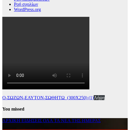
Ροή σχολίων
WordPress.org
Ο-ΣΩΖΩΝ-ΕΑΥΤΟΝ-ΣΩΘΗΤΩ_(300Χ250) (1)
Λήψη
You missed
ΑΡΧΙΚΗ
ΕΙΔΗΣΕΙΣ
ΟΛΑ ΤΑ ΝΕΑ ΤΗΣ ΗΜΕΡΑΣ