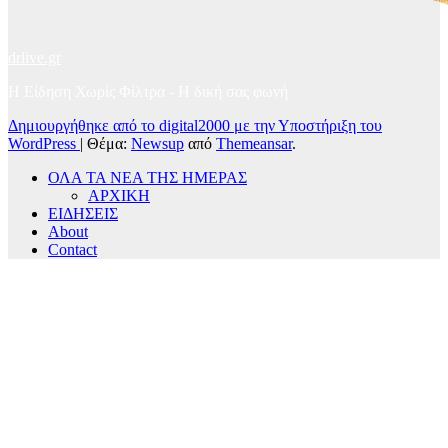
drlive.gr
Η Είδηση Χωρίς Φίλτρα - H δική σας φωνή
Δημιουργήθηκε από το digital2000 με την Υποστήριξη του
WordPress
|
Θέμα:
Newsup
από
Themeansar
.
ΟΛΑ ΤΑ ΝΕΑ ΤΗΣ ΗΜΕΡΑΣ
ΑΡΧΙΚΗ
ΕΙΔΗΣΕΙΣ
About
Contact