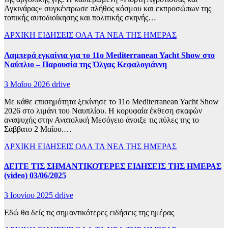
Αγκινάρας» συγκέντρωσε πλήθος κόσμου και εκπροσώπων της
τοπικής αυτοδιοίκησης και πολιτικής σκηνής…
ΑΡΧΙΚΗ
ΕΙΔΗΣΕΙΣ
ΟΛΑ ΤΑ ΝΕΑ ΤΗΣ ΗΜΕΡΑΣ
Λαμπερά εγκαίνια για το 11ο Mediterranean Yacht Show στο
Ναύπλιο – Παρουσία της Όλγας Κεφαλογιάννη
3 Μαΐου 2026
drlive
Με κάθε επισημότητα ξεκίνησε το 11ο Mediterranean Yacht Show
2026 στο λιμάνι του Ναυπλίου. Η κορυφαία έκθεση σκαφών
αναψυχής στην Ανατολική Μεσόγειο άνοιξε τις πύλες της το
Σάββατο 2 Μαΐου.…
ΑΡΧΙΚΗ
ΕΙΔΗΣΕΙΣ
ΟΛΑ ΤΑ ΝΕΑ ΤΗΣ ΗΜΕΡΑΣ
ΔΕΙΤΕ ΤΙΣ ΣΗΜΑΝΤΙΚΟΤΕΡΕΣ ΕΙΔΗΣΕΙΣ ΤΗΣ ΗΜΕΡΑΣ
(video) 03/06/2025
3 Ιουνίου 2025
drlive
Εδώ θα δείς τις σημαντικότερες ειδήσεις της ημέρας