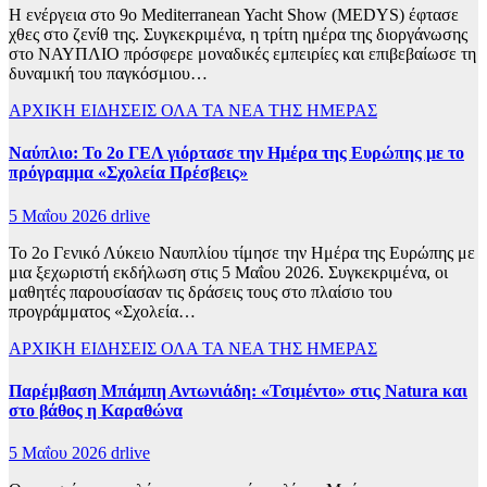
Η ενέργεια στο 9ο Mediterranean Yacht Show (MEDYS) έφτασε
χθες στο ζενίθ της. Συγκεκριμένα, η τρίτη ημέρα της διοργάνωσης
στο ΝΑΥΠΛΙΟ πρόσφερε μοναδικές εμπειρίες και επιβεβαίωσε τη
δυναμική του παγκόσμιου…
ΑΡΧΙΚΗ
ΕΙΔΗΣΕΙΣ
ΟΛΑ ΤΑ ΝΕΑ ΤΗΣ ΗΜΕΡΑΣ
Ναύπλιο: Το 2ο ΓΕΛ γιόρτασε την Ημέρα της Ευρώπης με το
πρόγραμμα «Σχολεία Πρέσβεις»
5 Μαΐου 2026
drlive
Το 2ο Γενικό Λύκειο Ναυπλίου τίμησε την Ημέρα της Ευρώπης με
μια ξεχωριστή εκδήλωση στις 5 Μαΐου 2026. Συγκεκριμένα, οι
μαθητές παρουσίασαν τις δράσεις τους στο πλαίσιο του
προγράμματος «Σχολεία…
ΑΡΧΙΚΗ
ΕΙΔΗΣΕΙΣ
ΟΛΑ ΤΑ ΝΕΑ ΤΗΣ ΗΜΕΡΑΣ
Παρέμβαση Μπάμπη Αντωνιάδη: «Τσιμέντο» στις Natura και
στο βάθος η Καραθώνα
5 Μαΐου 2026
drlive