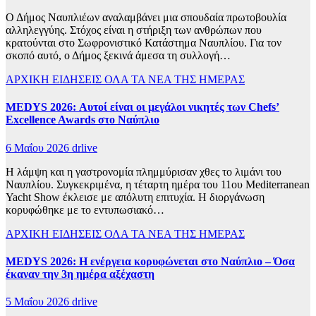
Ο Δήμος Ναυπλιέων αναλαμβάνει μια σπουδαία πρωτοβουλία
αλληλεγγύης. Στόχος είναι η στήριξη των ανθρώπων που
κρατούνται στο Σωφρονιστικό Κατάστημα Ναυπλίου. Για τον
σκοπό αυτό, ο Δήμος ξεκινά άμεσα τη συλλογή…
ΑΡΧΙΚΗ
ΕΙΔΗΣΕΙΣ
ΟΛΑ ΤΑ ΝΕΑ ΤΗΣ ΗΜΕΡΑΣ
MEDYS 2026: Αυτοί είναι οι μεγάλοι νικητές των Chefs’
Excellence Awards στο Ναύπλιο
6 Μαΐου 2026
drlive
Η λάμψη και η γαστρονομία πλημμύρισαν χθες το λιμάνι του
Ναυπλίου. Συγκεκριμένα, η τέταρτη ημέρα του 11ου Mediterranean
Yacht Show έκλεισε με απόλυτη επιτυχία. Η διοργάνωση
κορυφώθηκε με το εντυπωσιακό…
ΑΡΧΙΚΗ
ΕΙΔΗΣΕΙΣ
ΟΛΑ ΤΑ ΝΕΑ ΤΗΣ ΗΜΕΡΑΣ
MEDYS 2026: Η ενέργεια κορυφώνεται στο Ναύπλιο – Όσα
έκαναν την 3η ημέρα αξέχαστη
5 Μαΐου 2026
drlive