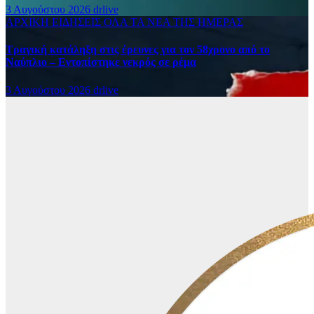
3 Αυγούστου 2026
drlive
ΑΡΧΙΚΗ
ΕΙΔΗΣΕΙΣ
ΟΛΑ ΤΑ ΝΕΑ ΤΗΣ ΗΜΕΡΑΣ
Τραγική κατάληξη στις έρευνες για τον 58χρονο από το
Ναύπλιο – Εντοπίστηκε νεκρός σε ρέμα
3 Αυγούστου 2026
drlive