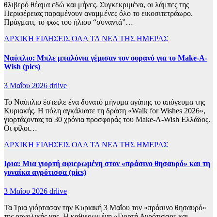
θλιβερό θέαμα εδώ και μήνες. Συγκεκριμένα, οι λάμπες της
Περιφέρειας παραμένουν αναμμένες όλο το εικοσιτετράωρο.
Πράγματι, το φως του ήλιου “συναντά”…
ΑΡΧΙΚΗ
ΕΙΔΗΣΕΙΣ
ΟΛΑ ΤΑ ΝΕΑ ΤΗΣ ΗΜΕΡΑΣ
Ναύπλιο: Μπλε μπαλόνια γέμισαν τον ουρανό για το Make-A-
Wish (pics)
3 Μαΐου 2026
drlive
Το Ναύπλιο έστειλε ένα δυνατό μήνυμα αγάπης το απόγευμα της
Κυριακής. Η πόλη αγκάλιασε τη δράση «Walk for Wishes 2026»,
γιορτάζοντας τα 30 χρόνια προσφοράς του Make-A-Wish Ελλάδος.
Οι φίλοι…
ΑΡΧΙΚΗ
ΕΙΔΗΣΕΙΣ
ΟΛΑ ΤΑ ΝΕΑ ΤΗΣ ΗΜΕΡΑΣ
Ιρια: Μια γιορτή αφιερωμένη στον «πράσινο θησαυρό» και τη
γυναίκα αγρότισσα (pics)
3 Μαΐου 2026
drlive
Τα Ίρια γιόρτασαν την Κυριακή 3 Μαΐου τον «πράσινο θησαυρό»
της αργολικής γης. Η καθιερωμένη «Γιορτή Αγρότισσας και