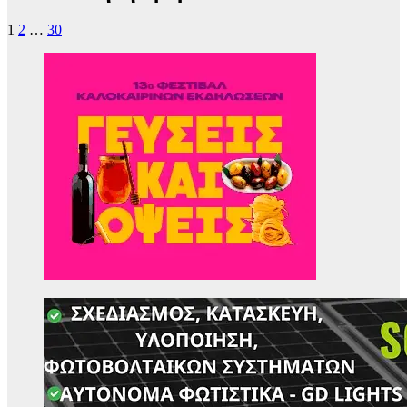
1
2
…
30