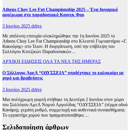
Athens Choy Lee Fut Championship 2025 – Ένα δυναμικό
αφιέρωμα στο παραδοσιακό Κουνγκ Φου
3 Ιουνίου 2025
drlive
Με απόλυτη επιτυχία ολοκληρώθηκε την 1η Ιουνίου 2025 το
Athens Choy Lee Fut Championship στο Κλειστό Γυμναστήριο «Γ.
Κακούρης» στο Ίλιον. Η διοργάνωση, υπό την επίβλεψη του
Συλλόγου Κινεζικών Παραδοσιακών…
ΑΡΧΙΚΗ
ΕΙΔΗΣΕΙΣ
ΟΛΑ ΤΑ ΝΕΑ ΤΗΣ ΗΜΕΡΑΣ
Ο Σύλλογος ΑμεΑ “ΟΔΥΣΣΕΙΑ” υποδέχτηκε το καλοκαίρι με
χορό και βραβεύσεις
3 Ιουνίου 2025
drlive
Μια πολύχρωμη γιορτή στήθηκε τη Δευτέρα 2 Ιουνίου στον χώρο
του Συλλόγου ΑμεΑ Νομού Αργολίδας “ΟΔΥΣΣΕΙΑ” (τέρμα οδού
Κανάρη), γεμάτη ρυθμό, συμμετοχή και αυθεντικά συναισθήματα.
Το εργαστήρι χορού που πραγματοποιήθηκε…
Σελιδοποίηση άρθρων