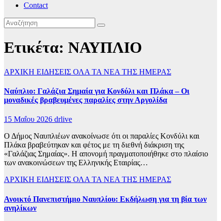
Contact
Ετικέτα:
ΝΑΥΠΛΙΟ
ΑΡΧΙΚΗ
ΕΙΔΗΣΕΙΣ
ΟΛΑ ΤΑ ΝΕΑ ΤΗΣ ΗΜΕΡΑΣ
Ναύπλιο: Γαλάζια Σημαία για Κονδύλι και Πλάκα – Οι
μοναδικές βραβευμένες παραλίες στην Αργολίδα
15 Μαΐου 2026
drlive
Ο Δήμος Ναυπλιέων ανακοίνωσε ότι οι παραλίες Κονδύλι και
Πλάκα βραβεύτηκαν και φέτος με τη διεθνή διάκριση της
«Γαλάζιας Σημαίας». Η απονομή πραγματοποιήθηκε στο πλαίσιο
των ανακοινώσεων της Ελληνικής Εταιρίας…
ΑΡΧΙΚΗ
ΕΙΔΗΣΕΙΣ
ΟΛΑ ΤΑ ΝΕΑ ΤΗΣ ΗΜΕΡΑΣ
Ανοικτό Πανεπιστήμιο Ναυπλίου: Εκδήλωση για τη βία των
ανηλίκων