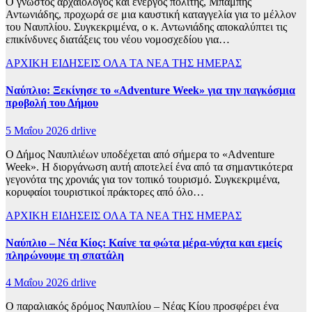
Ο γνωστός αρχαιολόγος και ενεργός πολίτης, Μπάμπης
Αντωνιάδης, προχωρά σε μια καυστική καταγγελία για το μέλλον
του Ναυπλίου. Συγκεκριμένα, ο κ. Αντωνιάδης αποκαλύπτει τις
επικίνδυνες διατάξεις του νέου νομοσχεδίου για…
ΑΡΧΙΚΗ
ΕΙΔΗΣΕΙΣ
ΟΛΑ ΤΑ ΝΕΑ ΤΗΣ ΗΜΕΡΑΣ
Ναύπλιο: Ξεκίνησε το «Adventure Week» για την παγκόσμια
προβολή του Δήμου
5 Μαΐου 2026
drlive
Ο Δήμος Ναυπλιέων υποδέχεται από σήμερα το «Adventure
Week». Η διοργάνωση αυτή αποτελεί ένα από τα σημαντικότερα
γεγονότα της χρονιάς για τον τοπικό τουρισμό. Συγκεκριμένα,
κορυφαίοι τουριστικοί πράκτορες από όλο…
ΑΡΧΙΚΗ
ΕΙΔΗΣΕΙΣ
ΟΛΑ ΤΑ ΝΕΑ ΤΗΣ ΗΜΕΡΑΣ
Ναύπλιο – Νέα Κίος: Καίνε τα φώτα μέρα-νύχτα και εμείς
πληρώνουμε τη σπατάλη
4 Μαΐου 2026
drlive
Ο παραλιακός δρόμος Ναυπλίου – Νέας Κίου προσφέρει ένα