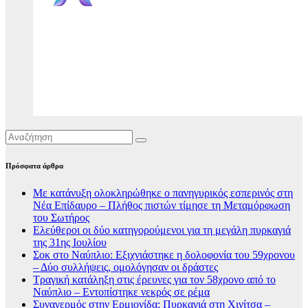
Πρόσφατα άρθρα
Με κατάνυξη ολοκληρώθηκε ο πανηγυρικός εσπερινός στη
Νέα Επίδαυρο – Πλήθος πιστών τίμησε τη Μεταμόρφωση
του Σωτήρος
Ελεύθεροι οι δύο κατηγορούμενοι για τη μεγάλη πυρκαγιά
της 31ης Ιουλίου
Σοκ στο Ναύπλιο: Εξιχνιάστηκε η δολοφονία του 59χρονου
– Δύο συλλήψεις, ομολόγησαν οι δράστες
Τραγική κατάληξη στις έρευνες για τον 58χρονο από το
Ναύπλιο – Εντοπίστηκε νεκρός σε ρέμα
Συναγερμός στην Ερμιονίδα: Πυρκαγιά στη Χινίτσα –