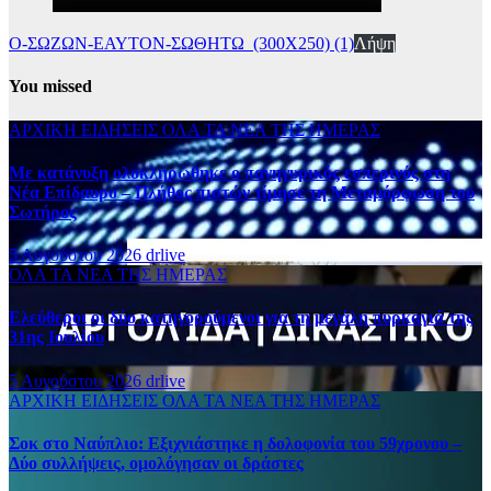
Ο-ΣΩΖΩΝ-ΕΑΥΤΟΝ-ΣΩΘΗΤΩ_(300Χ250) (1)
Λήψη
You missed
ΑΡΧΙΚΗ
ΕΙΔΗΣΕΙΣ
ΟΛΑ ΤΑ ΝΕΑ ΤΗΣ ΗΜΕΡΑΣ
Με κατάνυξη ολοκληρώθηκε ο πανηγυρικός εσπερινός στη
Νέα Επίδαυρο – Πλήθος πιστών τίμησε τη Μεταμόρφωση του
Σωτήρος
5 Αυγούστου 2026
drlive
ΟΛΑ ΤΑ ΝΕΑ ΤΗΣ ΗΜΕΡΑΣ
Ελεύθεροι οι δύο κατηγορούμενοι για τη μεγάλη πυρκαγιά της
31ης Ιουλίου
5 Αυγούστου 2026
drlive
ΑΡΧΙΚΗ
ΕΙΔΗΣΕΙΣ
ΟΛΑ ΤΑ ΝΕΑ ΤΗΣ ΗΜΕΡΑΣ
Σοκ στο Ναύπλιο: Εξιχνιάστηκε η δολοφονία του 59χρονου –
Δύο συλλήψεις, ομολόγησαν οι δράστες