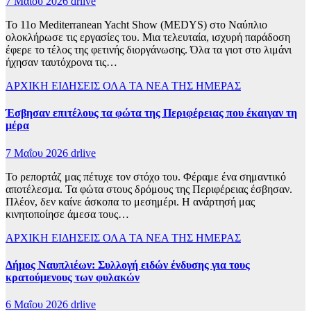
7 Μαΐου 2026
drlive
Το 11ο Mediterranean Yacht Show (MEDYS) στο Ναύπλιο
ολοκλήρωσε τις εργασίες του. Μια τελευταία, ισχυρή παράδοση
έφερε το τέλος της φετινής διοργάνωσης. Όλα τα γιοτ στο λιμάνι
ήχησαν ταυτόχρονα τις…
ΑΡΧΙΚΗ
ΕΙΔΗΣΕΙΣ
ΟΛΑ ΤΑ ΝΕΑ ΤΗΣ ΗΜΕΡΑΣ
Έσβησαν επιτέλους τα φώτα της Περιφέρειας που έκαιγαν τη
μέρα
7 Μαΐου 2026
drlive
Το ρεπορτάζ μας πέτυχε τον στόχο του. Φέραμε ένα σημαντικό
αποτέλεσμα. Τα φώτα στους δρόμους της Περιφέρειας έσβησαν.
Πλέον, δεν καίνε άσκοπα το μεσημέρι. Η ανάρτησή μας
κινητοποίησε άμεσα τους…
ΑΡΧΙΚΗ
ΕΙΔΗΣΕΙΣ
ΟΛΑ ΤΑ ΝΕΑ ΤΗΣ ΗΜΕΡΑΣ
Δήμος Ναυπλιέων: Συλλογή ειδών ένδυσης για τους
κρατούμενους των φυλακών
6 Μαΐου 2026
drlive