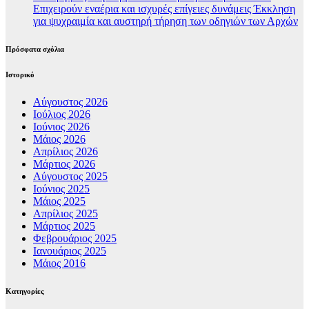
Επιχειρούν εναέρια και ισχυρές επίγειες δυνάμεις Έκκληση
για ψυχραιμία και αυστηρή τήρηση των οδηγιών των Αρχών
Πρόσφατα σχόλια
Ιστορικό
Αύγουστος 2026
Ιούλιος 2026
Ιούνιος 2026
Μάιος 2026
Απρίλιος 2026
Μάρτιος 2026
Αύγουστος 2025
Ιούνιος 2025
Μάιος 2025
Απρίλιος 2025
Μάρτιος 2025
Φεβρουάριος 2025
Ιανουάριος 2025
Μάιος 2016
Kατηγορίες