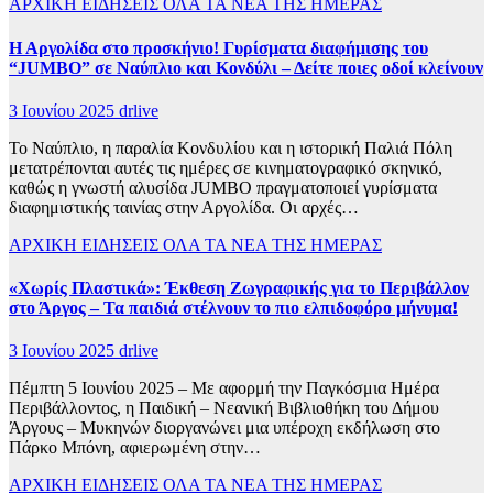
ΑΡΧΙΚΗ
ΕΙΔΗΣΕΙΣ
ΟΛΑ ΤΑ ΝΕΑ ΤΗΣ ΗΜΕΡΑΣ
Η Αργολίδα στο προσκήνιο! Γυρίσματα διαφήμισης του
“JUMBO” σε Ναύπλιο και Κονδύλι – Δείτε ποιες οδοί κλείνουν
3 Ιουνίου 2025
drlive
Το Ναύπλιο, η παραλία Κονδυλίου και η ιστορική Παλιά Πόλη
μετατρέπονται αυτές τις ημέρες σε κινηματογραφικό σκηνικό,
καθώς η γνωστή αλυσίδα JUMBO πραγματοποιεί γυρίσματα
διαφημιστικής ταινίας στην Αργολίδα. Οι αρχές…
ΑΡΧΙΚΗ
ΕΙΔΗΣΕΙΣ
ΟΛΑ ΤΑ ΝΕΑ ΤΗΣ ΗΜΕΡΑΣ
«Χωρίς Πλαστικά»: Έκθεση Ζωγραφικής για το Περιβάλλον
στο Άργος – Τα παιδιά στέλνουν το πιο ελπιδοφόρο μήνυμα!
3 Ιουνίου 2025
drlive
Πέμπτη 5 Ιουνίου 2025 – Με αφορμή την Παγκόσμια Ημέρα
Περιβάλλοντος, η Παιδική – Νεανική Βιβλιοθήκη του Δήμου
Άργους – Μυκηνών διοργανώνει μια υπέροχη εκδήλωση στο
Πάρκο Μπόνη, αφιερωμένη στην…
ΑΡΧΙΚΗ
ΕΙΔΗΣΕΙΣ
ΟΛΑ ΤΑ ΝΕΑ ΤΗΣ ΗΜΕΡΑΣ