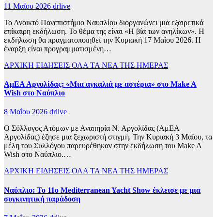
11 Μαΐου 2026
drlive
Το Ανοικτό Πανεπιστήμιο Ναυπλίου διοργανώνει μια εξαιρετικά
επίκαιρη εκδήλωση. Το θέμα της είναι «Η βία των ανηλίκων». Η
εκδήλωση θα πραγματοποιηθεί την Κυριακή 17 Μαΐου 2026. Η
έναρξη είναι προγραμματισμένη…
ΑΡΧΙΚΗ
ΕΙΔΗΣΕΙΣ
ΟΛΑ ΤΑ ΝΕΑ ΤΗΣ ΗΜΕΡΑΣ
ΑμΕΑ Αργολίδας: «Μια αγκαλιά με αστέρια» στο Make A
Wish στο Ναύπλιο
8 Μαΐου 2026
drlive
Ο Σύλλογος Ατόμων με Αναπηρία Ν. Αργολίδας (ΑμΕΑ
Αργολίδας) έζησε μια ξεχωριστή στιγμή. Την Κυριακή 3 Μαΐου, τα
μέλη του Συλλόγου παρευρέθηκαν στην εκδήλωση του Make A
Wish στο Ναύπλιο.…
ΑΡΧΙΚΗ
ΕΙΔΗΣΕΙΣ
ΟΛΑ ΤΑ ΝΕΑ ΤΗΣ ΗΜΕΡΑΣ
Ναύπλιο: Το 11ο Mediterranean Yacht Show έκλεισε με μια
συγκινητική παράδοση