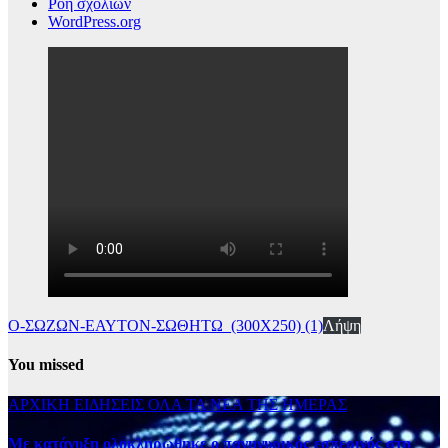
Ροή σχολίων
WordPress.org
Ο-ΣΩΖΩΝ-ΕΑΥΤΟΝ-ΣΩΘΗΤΩ_(300Χ250) (1)
Λήψη
You missed
ΑΡΧΙΚΗ
ΕΙΔΗΣΕΙΣ
ΟΛΑ ΤΑ ΝΕΑ ΤΗΣ ΗΜΕΡΑΣ
Με κατάνυξη ολοκληρώθηκε ο πανηγυρικός εσπερινός στη