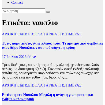
Contact
Ετικέτα:
ναυπλιο
ΑΡΧΙΚΗ
ΕΙΔΗΣΕΙΣ
ΟΛΑ ΤΑ ΝΕΑ ΤΗΣ ΗΜΕΡΑΣ
Τρεις παραιτήσεις στην πλειοψηφία: Τι πραγματικά συμβαίνει
στον Δήμο Ναυπλιέων και πού οδηγεί η κρίση
17 Ιουλίου 2026
drlive
Τρεις διαδοχικές παραιτήσεις από την πλειοψηφία δεν αποτελούν
απλώς μια διοικητική εξέλιξη. Συνιστούν σαφή ένδειξη πολιτικής
αστάθειας, εσωτερικών συγκρούσεων και απώλειας συνοχής στο
σχήμα που έχει την ευθύνη της διοίκησης.…
ΑΡΧΙΚΗ
ΕΙΔΗΣΕΙΣ
ΟΛΑ ΤΑ ΝΕΑ ΤΗΣ ΗΜΕΡΑΣ
Εστίαση στο Ναύπλιο: Μεγάλη η ανάγκη για προσωπικό
ενόψει καλοκαιριού