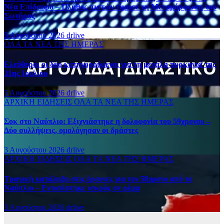
Νέα Επίδαυρο – Πλήθος πιστών τίμησε τη Μεταμόρφωση του
Σωτήρος
5 Αυγούστου 2026
drlive
ΟΛΑ ΤΑ ΝΕΑ ΤΗΣ ΗΜΕΡΑΣ
Ελεύθεροι οι δύο κατηγορούμενοι για τη μεγάλη πυρκαγιά της
31ης Ιουλίου
5 Αυγούστου 2026
drlive
ΑΡΧΙΚΗ
ΕΙΔΗΣΕΙΣ
ΟΛΑ ΤΑ ΝΕΑ ΤΗΣ ΗΜΕΡΑΣ
Σοκ στο Ναύπλιο: Εξιχνιάστηκε η δολοφονία του 59χρονου –
Δύο συλλήψεις, ομολόγησαν οι δράστες
3 Αυγούστου 2026
drlive
ΑΡΧΙΚΗ
ΕΙΔΗΣΕΙΣ
ΟΛΑ ΤΑ ΝΕΑ ΤΗΣ ΗΜΕΡΑΣ
Τραγική κατάληξη στις έρευνες για τον 58χρονο από το
Ναύπλιο – Εντοπίστηκε νεκρός σε ρέμα
3 Αυγούστου 2026
drlive