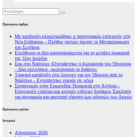
Πρόσφατα άρθρα
Με κατάνυξη ολοκληρώθηκε ο πανηγυρικός εσπερινός στη
Νέα Επίδαυρο – Πλήθος πιστών τίμησε τη Μεταμόρφωση
του Σωτήρος
Ελεύθεροι οι δύο κατηγορούμενοι για τη μεγάλη πυρκαγιά
της 31ης Ιουλίου
Σοκ στο Ναύπλιο: Εξιχνιάστηκε η δολοφονία του 59χρονου
– Δύο συλλήψεις, ομολόγησαν οι δράστες
Τραγική κατάληξη στις έρευνες για τον 58χρονο από το
Ναύπλιο – Εντοπίστηκε νεκρός σε ρέμα
Συναγερμός στην Ερμιονίδα: Πυρκαγιά στη Χινίτσα –
Επιχειρούν εναέρια και ισχυρές επίγειες δυνάμεις Έκκληση
για ψυχραιμία και αυστηρή τήρηση των οδηγιών των Αρχών
Πρόσφατα σχόλια
Ιστορικό
Αύγουστος 2026