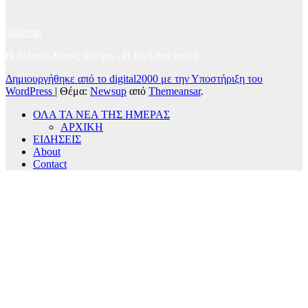
drlive.gr
Η Είδηση Χωρίς Φίλτρα - H δική σας φωνή
Δημιουργήθηκε από το digital2000 με την Υποστήριξη του
WordPress
|
Θέμα:
Newsup
από
Themeansar
.
ΟΛΑ ΤΑ ΝΕΑ ΤΗΣ ΗΜΕΡΑΣ
ΑΡΧΙΚΗ
ΕΙΔΗΣΕΙΣ
About
Contact