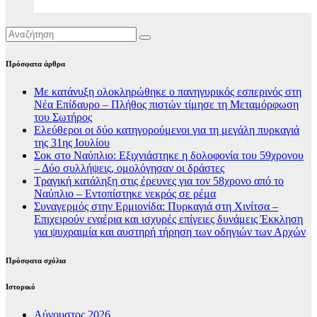
Πρόσφατα άρθρα
Με κατάνυξη ολοκληρώθηκε ο πανηγυρικός εσπερινός στη
Νέα Επίδαυρο – Πλήθος πιστών τίμησε τη Μεταμόρφωση
του Σωτήρος
Ελεύθεροι οι δύο κατηγορούμενοι για τη μεγάλη πυρκαγιά
της 31ης Ιουλίου
Σοκ στο Ναύπλιο: Εξιχνιάστηκε η δολοφονία του 59χρονου
– Δύο συλλήψεις, ομολόγησαν οι δράστες
Τραγική κατάληξη στις έρευνες για τον 58χρονο από το
Ναύπλιο – Εντοπίστηκε νεκρός σε ρέμα
Συναγερμός στην Ερμιονίδα: Πυρκαγιά στη Χινίτσα –
Επιχειρούν εναέρια και ισχυρές επίγειες δυνάμεις Έκκληση
για ψυχραιμία και αυστηρή τήρηση των οδηγιών των Αρχών
Πρόσφατα σχόλια
Ιστορικό
Αύγουστος 2026