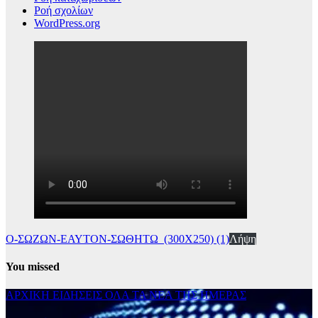
Ροή σχολίων
WordPress.org
Ο-ΣΩΖΩΝ-ΕΑΥΤΟΝ-ΣΩΘΗΤΩ_(300Χ250) (1)
Λήψη
You missed
ΑΡΧΙΚΗ
ΕΙΔΗΣΕΙΣ
ΟΛΑ ΤΑ ΝΕΑ ΤΗΣ ΗΜΕΡΑΣ