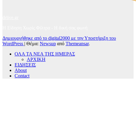
drlive.gr
Η Είδηση Χωρίς Φίλτρα - H δική σας φωνή
Δημιουργήθηκε από το digital2000 με την Υποστήριξη του
WordPress
|
Θέμα:
Newsup
από
Themeansar
.
ΟΛΑ ΤΑ ΝΕΑ ΤΗΣ ΗΜΕΡΑΣ
ΑΡΧΙΚΗ
ΕΙΔΗΣΕΙΣ
About
Contact