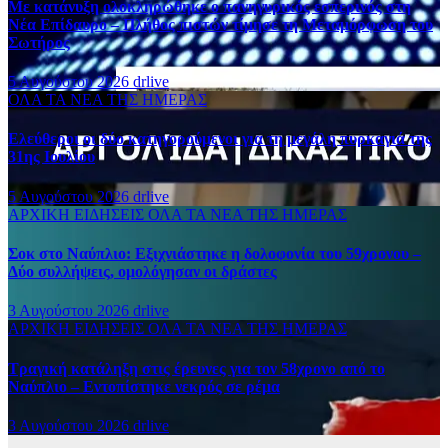
Με κατάνυξη ολοκληρώθηκε ο πανηγυρικός εσπερινός στη
Νέα Επίδαυρο – Πλήθος πιστών τίμησε τη Μεταμόρφωση του
Σωτήρος
5 Αυγούστου 2026
drlive
ΟΛΑ ΤΑ ΝΕΑ ΤΗΣ ΗΜΕΡΑΣ
Ελεύθεροι οι δύο κατηγορούμενοι για τη μεγάλη πυρκαγιά της
31ης Ιουλίου
5 Αυγούστου 2026
drlive
ΑΡΧΙΚΗ
ΕΙΔΗΣΕΙΣ
ΟΛΑ ΤΑ ΝΕΑ ΤΗΣ ΗΜΕΡΑΣ
Σοκ στο Ναύπλιο: Εξιχνιάστηκε η δολοφονία του 59χρονου –
Δύο συλλήψεις, ομολόγησαν οι δράστες
3 Αυγούστου 2026
drlive
ΑΡΧΙΚΗ
ΕΙΔΗΣΕΙΣ
ΟΛΑ ΤΑ ΝΕΑ ΤΗΣ ΗΜΕΡΑΣ
Τραγική κατάληξη στις έρευνες για τον 58χρονο από το
Ναύπλιο – Εντοπίστηκε νεκρός σε ρέμα
3 Αυγούστου 2026
drlive