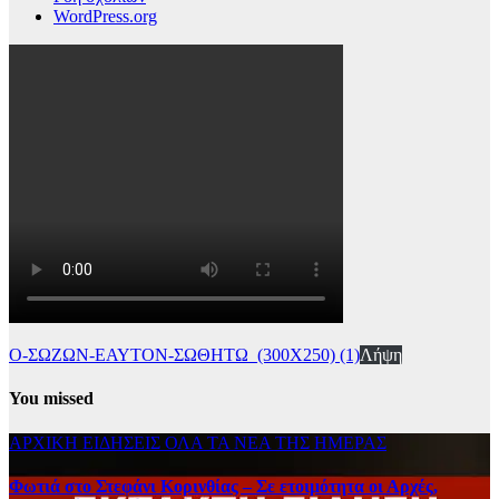
WordPress.org
Ο-ΣΩΖΩΝ-ΕΑΥΤΟΝ-ΣΩΘΗΤΩ_(300Χ250) (1)
Λήψη
You missed
ΑΡΧΙΚΗ
ΕΙΔΗΣΕΙΣ
ΟΛΑ ΤΑ ΝΕΑ ΤΗΣ ΗΜΕΡΑΣ
Φωτιά στο Στεφάνι Κορινθίας – Σε ετοιμότητα οι Αρχές,