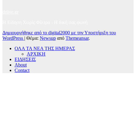
drlive.gr
Η Είδηση Χωρίς Φίλτρα - H δική σας φωνή
Δημιουργήθηκε από το digital2000 με την Υποστήριξη του
WordPress
|
Θέμα:
Newsup
από
Themeansar
.
ΟΛΑ ΤΑ ΝΕΑ ΤΗΣ ΗΜΕΡΑΣ
ΑΡΧΙΚΗ
ΕΙΔΗΣΕΙΣ
About
Contact