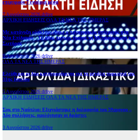
επιχειρούν 7 εναέρια μέσα
7 Αυγούστου 2026
drlive
ΑΡΧΙΚΗ
ΕΙΔΗΣΕΙΣ
ΟΛΑ ΤΑ ΝΕΑ ΤΗΣ ΗΜΕΡΑΣ
Με κατάνυξη ολοκληρώθηκε ο πανηγυρικός εσπερινός στη
Νέα Επίδαυρο – Πλήθος πιστών τίμησε τη Μεταμόρφωση του
Σωτήρος
5 Αυγούστου 2026
drlive
ΟΛΑ ΤΑ ΝΕΑ ΤΗΣ ΗΜΕΡΑΣ
Ελεύθεροι οι δύο κατηγορούμενοι για τη μεγάλη πυρκαγιά της
31ης Ιουλίου
5 Αυγούστου 2026
drlive
ΑΡΧΙΚΗ
ΕΙΔΗΣΕΙΣ
ΟΛΑ ΤΑ ΝΕΑ ΤΗΣ ΗΜΕΡΑΣ
Σοκ στο Ναύπλιο: Εξιχνιάστηκε η δολοφονία του 59χρονου –
Δύο συλλήψεις, ομολόγησαν οι δράστες
3 Αυγούστου 2026
drlive