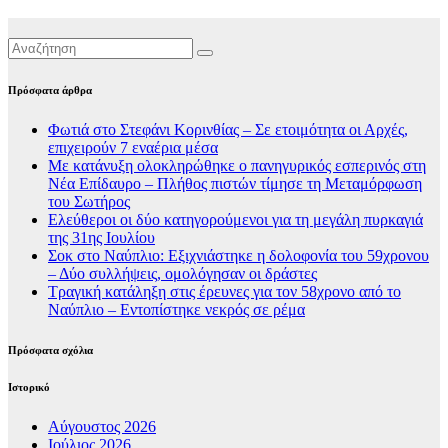
Πρόσφατα άρθρα
Φωτιά στο Στεφάνι Κορινθίας – Σε ετοιμότητα οι Αρχές,
επιχειρούν 7 εναέρια μέσα
Με κατάνυξη ολοκληρώθηκε ο πανηγυρικός εσπερινός στη
Νέα Επίδαυρο – Πλήθος πιστών τίμησε τη Μεταμόρφωση
του Σωτήρος
Ελεύθεροι οι δύο κατηγορούμενοι για τη μεγάλη πυρκαγιά
της 31ης Ιουλίου
Σοκ στο Ναύπλιο: Εξιχνιάστηκε η δολοφονία του 59χρονου
– Δύο συλλήψεις, ομολόγησαν οι δράστες
Τραγική κατάληξη στις έρευνες για τον 58χρονο από το
Ναύπλιο – Εντοπίστηκε νεκρός σε ρέμα
Πρόσφατα σχόλια
Ιστορικό
Αύγουστος 2026
Ιούλιος 2026