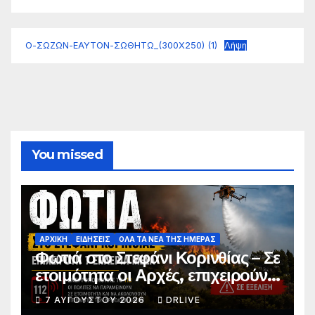
Ο-ΣΩΖΩΝ-ΕΑΥΤΟΝ-ΣΩΘΗΤΩ_(300Χ250) (1)
Λήψη
You missed
ΑΡΧΙΚΗ
ΕΙΔΗΣΕΙΣ
ΟΛΑ ΤΑ ΝΕΑ ΤΗΣ ΗΜΕΡΑΣ
Φωτιά στο Στεφάνι Κορινθίας – Σε
ετοιμότητα οι Αρχές, επιχειρούν
7 εναέρια μέσα
7 ΑΥΓΟΎΣΤΟΥ 2026
DRLIVE