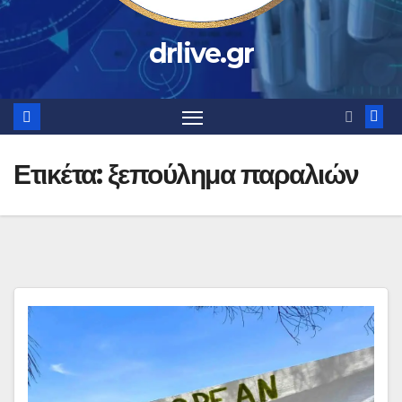
drlive.gr
Ετικέτα:
ξεπούλημα παραλιών