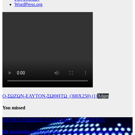
WordPress.org
Ο-ΣΩΖΩΝ-ΕΑΥΤΟΝ-ΣΩΘΗΤΩ_(300Χ250) (1)
Λήψη
You missed
ΑΡΧΙΚΗ
ΕΙΔΗΣΕΙΣ
ΟΛΑ ΤΑ ΝΕΑ ΤΗΣ ΗΜΕΡΑΣ
Με κατάνυξη ολοκληρώθηκε ο πανηγυρικός εσπερινός στη