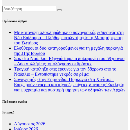
Πρόσφατα άρθρα
Με κατάνυξη ολοκληρώθηκε ο πανηγυρικός εσπερινός στη
Νέα Επίδαυρο – Πλήθος πιστών τίμησε τη Μεταμόρφωση
του Σωτήρος
Ελεύθεροι οι δύο κατηγορούμενοι για τη μεγάλη πυρκαγιά
της 31ης Ιουλίου
Σοκ στο Ναύπλιο: Εξιχνιάστηκε η δολοφονία του 59χρονου
– Δύο συλλήψεις, ομολόγησαν οι δράστες
Τραγική κατάληξη στις έρευνες για τον 58χρονο από το
Ναύπλιο – Εντοπίστηκε νεκρός σε ρέμα
Συναγερμός στην Ερμιονίδα: Πυρκαγιά στη Χινίτσα –
Επιχειρούν εναέρια και ισχυρές επίγειες δυνάμεις Έκκληση
για ψυχραιμία και αυστηρή τήρηση των οδηγιών των Αρχών
Πρόσφατα σχόλια
Ιστορικό
Αύγουστος 2026
Ιούλιος 2026