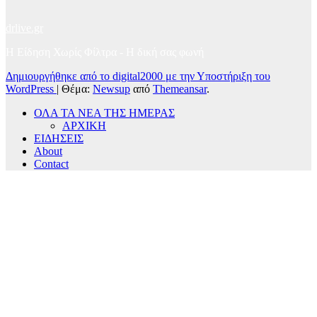
drlive.gr
Η Είδηση Χωρίς Φίλτρα - H δική σας φωνή
Δημιουργήθηκε από το digital2000 με την Υποστήριξη του
WordPress
|
Θέμα:
Newsup
από
Themeansar
.
ΟΛΑ ΤΑ ΝΕΑ ΤΗΣ ΗΜΕΡΑΣ
ΑΡΧΙΚΗ
ΕΙΔΗΣΕΙΣ
About
Contact