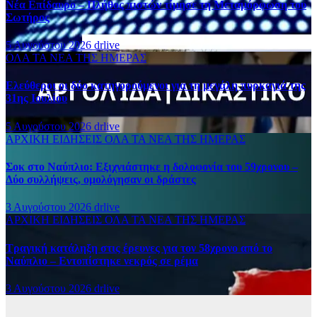
Νέα Επίδαυρο – Πλήθος πιστών τίμησε τη Μεταμόρφωση του
Σωτήρος
5 Αυγούστου 2026
drlive
ΟΛΑ ΤΑ ΝΕΑ ΤΗΣ ΗΜΕΡΑΣ
Ελεύθεροι οι δύο κατηγορούμενοι για τη μεγάλη πυρκαγιά της
31ης Ιουλίου
5 Αυγούστου 2026
drlive
ΑΡΧΙΚΗ
ΕΙΔΗΣΕΙΣ
ΟΛΑ ΤΑ ΝΕΑ ΤΗΣ ΗΜΕΡΑΣ
Σοκ στο Ναύπλιο: Εξιχνιάστηκε η δολοφονία του 59χρονου –
Δύο συλλήψεις, ομολόγησαν οι δράστες
3 Αυγούστου 2026
drlive
ΑΡΧΙΚΗ
ΕΙΔΗΣΕΙΣ
ΟΛΑ ΤΑ ΝΕΑ ΤΗΣ ΗΜΕΡΑΣ
Τραγική κατάληξη στις έρευνες για τον 58χρονο από το
Ναύπλιο – Εντοπίστηκε νεκρός σε ρέμα
3 Αυγούστου 2026
drlive