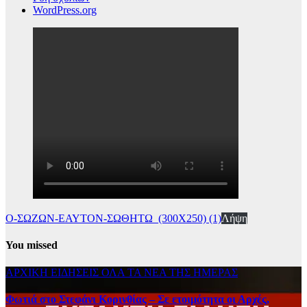
WordPress.org
Ο-ΣΩΖΩΝ-ΕΑΥΤΟΝ-ΣΩΘΗΤΩ_(300Χ250) (1)
Λήψη
You missed
ΑΡΧΙΚΗ
ΕΙΔΗΣΕΙΣ
ΟΛΑ ΤΑ ΝΕΑ ΤΗΣ ΗΜΕΡΑΣ
Φωτιά στο Στεφάνι Κορινθίας – Σε ετοιμότητα οι Αρχές,