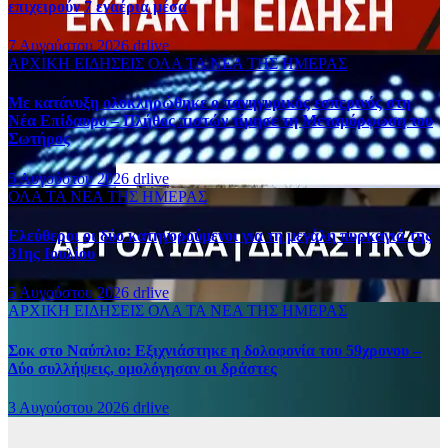
επιχειρούν 7 εναέρια μέσα
7 Αυγούστου 2026
drlive
ΑΡΧΙΚΗ
ΕΙΔΗΣΕΙΣ
ΟΛΑ ΤΑ ΝΕΑ ΤΗΣ ΗΜΕΡΑΣ
Με κατάνυξη ολοκληρώθηκε ο πανηγυρικός εσπερινός στη
Νέα Επίδαυρο – Πλήθος πιστών τίμησε τη Μεταμόρφωση του
Σωτήρος
5 Αυγούστου 2026
drlive
ΟΛΑ ΤΑ ΝΕΑ ΤΗΣ ΗΜΕΡΑΣ
Ελεύθεροι οι δύο κατηγορούμενοι για τη μεγάλη πυρκαγιά της
31ης Ιουλίου
5 Αυγούστου 2026
drlive
ΑΡΧΙΚΗ
ΕΙΔΗΣΕΙΣ
ΟΛΑ ΤΑ ΝΕΑ ΤΗΣ ΗΜΕΡΑΣ
Σοκ στο Ναύπλιο: Εξιχνιάστηκε η δολοφονία του 59χρονου –
Δύο συλλήψεις, ομολόγησαν οι δράστες
3 Αυγούστου 2026
drlive