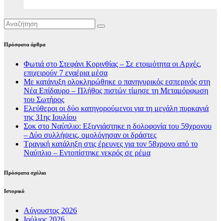
Πρόσφατα άρθρα
Φωτιά στο Στεφάνι Κορινθίας – Σε ετοιμότητα οι Αρχές,
επιχειρούν 7 εναέρια μέσα
Με κατάνυξη ολοκληρώθηκε ο πανηγυρικός εσπερινός στη
Νέα Επίδαυρο – Πλήθος πιστών τίμησε τη Μεταμόρφωση
του Σωτήρος
Ελεύθεροι οι δύο κατηγορούμενοι για τη μεγάλη πυρκαγιά
της 31ης Ιουλίου
Σοκ στο Ναύπλιο: Εξιχνιάστηκε η δολοφονία του 59χρονου
– Δύο συλλήψεις, ομολόγησαν οι δράστες
Τραγική κατάληξη στις έρευνες για τον 58χρονο από το
Ναύπλιο – Εντοπίστηκε νεκρός σε ρέμα
Πρόσφατα σχόλια
Ιστορικό
Αύγουστος 2026
Ιούλιος 2026