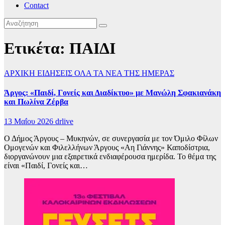
Contact
Ετικέτα:
ΠΑΙΔΙ
ΑΡΧΙΚΗ
ΕΙΔΗΣΕΙΣ
ΟΛΑ ΤΑ ΝΕΑ ΤΗΣ ΗΜΕΡΑΣ
Άργος: «Παιδί, Γονείς και Διαδίκτυο» με Μανώλη Σφακιανάκη
και Πωλίνα Ζέρβα
13 Μαΐου 2026
drlive
Ο Δήμος Άργους – Μυκηνών, σε συνεργασία με τον Όμιλο Φίλων
Ομογενών και Φιλελλήνων Άργους «Αη Γιάννης» Καποδίστρια,
διοργανώνουν μια εξαιρετικά ενδιαφέρουσα ημερίδα. Το θέμα της
είναι «Παιδί, Γονείς και…