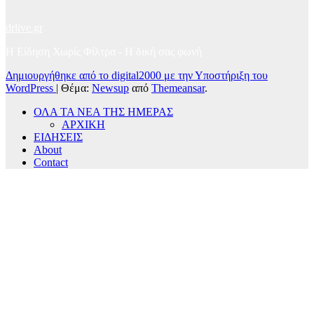
drlive.gr
Η Είδηση Χωρίς Φίλτρα - H δική σας φωνή
Δημιουργήθηκε από το digital2000 με την Υποστήριξη του
WordPress
|
Θέμα:
Newsup
από
Themeansar
.
ΟΛΑ ΤΑ ΝΕΑ ΤΗΣ ΗΜΕΡΑΣ
ΑΡΧΙΚΗ
ΕΙΔΗΣΕΙΣ
About
Contact