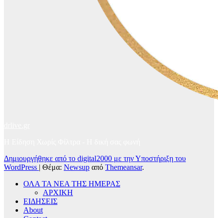
drlive.gr
Η Είδηση Χωρίς Φίλτρα - H δική σας φωνή
Δημιουργήθηκε από το digital2000 με την Υποστήριξη του
WordPress
|
Θέμα:
Newsup
από
Themeansar
.
ΟΛΑ ΤΑ ΝΕΑ ΤΗΣ ΗΜΕΡΑΣ
ΑΡΧΙΚΗ
ΕΙΔΗΣΕΙΣ
About