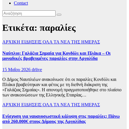
Contact
Ετικέτα:
παραλίες
ΑΡΧΙΚΗ
ΕΙΔΗΣΕΙΣ
ΟΛΑ ΤΑ ΝΕΑ ΤΗΣ ΗΜΕΡΑΣ
Ναύπλιο: Γαλάζια Σημαία για Κονδύλι και Πλάκα – Οι
μοναδικές βραβευμένες παραλίες στην Αργολίδα
15 Μαΐου 2026
drlive
Ο Δήμος Ναυπλιέων ανακοίνωσε ότι οι παραλίες Κονδύλι και
Πλάκα βραβεύτηκαν και φέτος με τη διεθνή διάκριση της
«Γαλάζιας Σημαίας». Η απονομή πραγματοποιήθηκε στο πλαίσιο
των ανακοινώσεων της Ελληνικής Εταιρίας…
ΑΡΧΙΚΗ
ΕΙΔΗΣΕΙΣ
ΟΛΑ ΤΑ ΝΕΑ ΤΗΣ ΗΜΕΡΑΣ
Ενίσχυση για ναυαγοσωστική κάλυψη στις παραλίες: Πάνω
από 260.000€ στους Δήμους της Αργολίδας