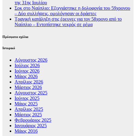
της 31ης Ιουλίου
Σοκ στο Ναύπλιο: Εξιχνιάστηκε η δολοφονία του 59χρονου
– Δύο συλλήψεις, ομολόγησαν οι δράστες
Τραγική κατάληξη στις έρευνες για τον 58χρονο από το
Ναύπλιο – Εντοπίστηκε νεκρός σε ρέμα
Πρόσφατα σχόλια
Ιστορικό
Αύγουστος 2026
Ιούλιος 2026
Ιούνιος 2026
Μάιος 2026
Απρίλιος 2026
Μάρτιος 2026
Αύγουστος 2025
Ιούνιος 2025
Μάιος 2025
Απρίλιος 2025
Μάρτιος 2025
Φεβρουάριος 2025
Ιανουάριος 2025
Μάιος 2016