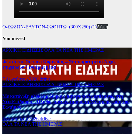
Ο-ΣΩΖΩΝ-ΕΑΥΤΟΝ-ΣΩΘΗΤΩ_(300Χ250) (1)
Λήψη
You missed
ΑΡΧΙΚΗ
ΕΙΔΗΣΕΙΣ
ΟΛΑ ΤΑ ΝΕΑ ΤΗΣ ΗΜΕΡΑΣ
Φωτιά στο Στεφάνι Κορινθίας – Σε ετοιμότητα οι Αρχές,
επιχειρούν 7 εναέρια μέσα
7 Αυγούστου 2026
drlive
ΑΡΧΙΚΗ
ΕΙΔΗΣΕΙΣ
ΟΛΑ ΤΑ ΝΕΑ ΤΗΣ ΗΜΕΡΑΣ
Με κατάνυξη ολοκληρώθηκε ο πανηγυρικός εσπερινός στη
Νέα Επίδαυρο – Πλήθος πιστών τίμησε τη Μεταμόρφωση του
Σωτήρος
5 Αυγούστου 2026
drlive
ΟΛΑ ΤΑ ΝΕΑ ΤΗΣ ΗΜΕΡΑΣ