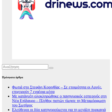
Πρόσφατα άρθρα
Φωτιά στο Στεφάνι Κορινθίας – Σε ετοιμότητα οι Αρχές,
επιχειρούν 7 εναέρια μέσα
Με κατάνυξη ολοκληρώθηκε ο πανηγυρικός εσπερινός στη
Νέα Επίδαυρο – Πλήθος πιστών τίμησε τη Μεταμόρφωση
του Σωτήρος
Ελεύθεροι οι δύο κατηγορούμενοι για τη μεγάλη πυρκαγιά