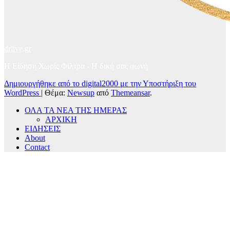
drlive.gr
Η Είδηση Χωρίς Φίλτρα - H δική σας φωνή
Δημιουργήθηκε από το digital2000 με την Υποστήριξη του
WordPress
|
Θέμα:
Newsup
από
Themeansar
.
ΟΛΑ ΤΑ ΝΕΑ ΤΗΣ ΗΜΕΡΑΣ
ΑΡΧΙΚΗ
ΕΙΔΗΣΕΙΣ
About
Contact