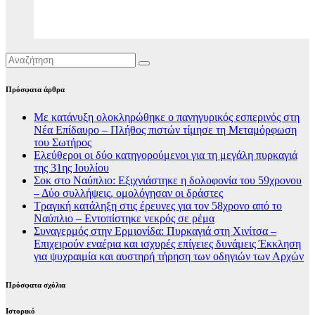
Πρόσφατα άρθρα
Με κατάνυξη ολοκληρώθηκε ο πανηγυρικός εσπερινός στη
Νέα Επίδαυρο – Πλήθος πιστών τίμησε τη Μεταμόρφωση
του Σωτήρος
Ελεύθεροι οι δύο κατηγορούμενοι για τη μεγάλη πυρκαγιά
της 31ης Ιουλίου
Σοκ στο Ναύπλιο: Εξιχνιάστηκε η δολοφονία του 59χρονου
– Δύο συλλήψεις, ομολόγησαν οι δράστες
Τραγική κατάληξη στις έρευνες για τον 58χρονο από το
Ναύπλιο – Εντοπίστηκε νεκρός σε ρέμα
Συναγερμός στην Ερμιονίδα: Πυρκαγιά στη Χινίτσα –
Επιχειρούν εναέρια και ισχυρές επίγειες δυνάμεις Έκκληση
για ψυχραιμία και αυστηρή τήρηση των οδηγιών των Αρχών
Πρόσφατα σχόλια
Ιστορικό