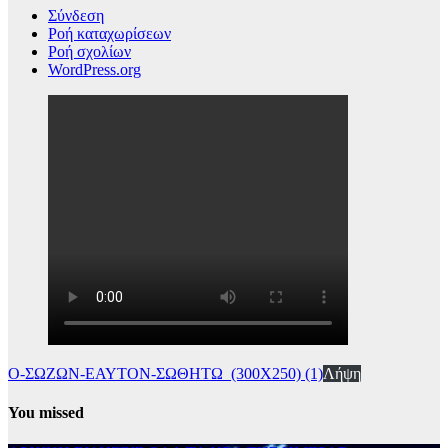
Σύνδεση
Ροή καταχωρίσεων
Ροή σχολίων
WordPress.org
Ο-ΣΩΖΩΝ-ΕΑΥΤΟΝ-ΣΩΘΗΤΩ_(300Χ250) (1)
Λήψη
You missed