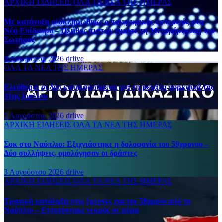
ΑΡΧΙΚΗ
ΕΙΔΗΣΕΙΣ
ΟΛΑ ΤΑ ΝΕΑ ΤΗΣ ΗΜΕΡΑΣ
Με κατάνυξη ολοκληρώθηκε ο πανηγυρικός εσπερινός στη
Νέα Επίδαυρο – Πλήθος πιστών τίμησε τη Μεταμόρφωση του
Σωτήρος
5 Αυγούστου 2026
drlive
ΟΛΑ ΤΑ ΝΕΑ ΤΗΣ ΗΜΕΡΑΣ
Ελεύθεροι οι δύο κατηγορούμενοι για τη μεγάλη πυρκαγιά της
31ης Ιουλίου
5 Αυγούστου 2026
drlive
ΑΡΧΙΚΗ
ΕΙΔΗΣΕΙΣ
ΟΛΑ ΤΑ ΝΕΑ ΤΗΣ ΗΜΕΡΑΣ
Σοκ στο Ναύπλιο: Εξιχνιάστηκε η δολοφονία του 59χρονου –
Δύο συλλήψεις, ομολόγησαν οι δράστες
3 Αυγούστου 2026
drlive
ΑΡΧΙΚΗ
ΕΙΔΗΣΕΙΣ
ΟΛΑ ΤΑ ΝΕΑ ΤΗΣ ΗΜΕΡΑΣ
Τραγική κατάληξη στις έρευνες για τον 58χρονο από το
Ναύπλιο – Εντοπίστηκε νεκρός σε ρέμα