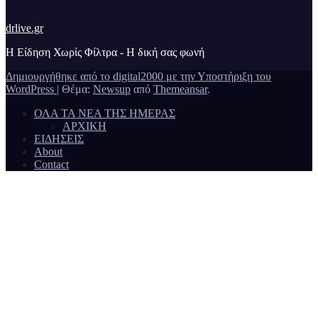
drlive.gr
Η Είδηση Χωρίς Φίλτρα - H δική σας φωνή
Δημιουργήθηκε από το digital2000 με την Υποστήριξη του
WordPress
|
Θέμα:
Newsup
από
Themeansar
.
ΟΛΑ ΤΑ ΝΕΑ ΤΗΣ ΗΜΕΡΑΣ
ΑΡΧΙΚΗ
ΕΙΔΗΣΕΙΣ
About
Contact