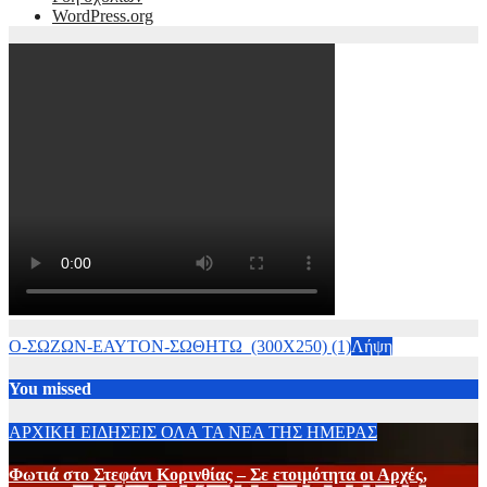
WordPress.org
Ο-ΣΩΖΩΝ-ΕΑΥΤΟΝ-ΣΩΘΗΤΩ_(300Χ250) (1)
Λήψη
You missed
ΑΡΧΙΚΗ
ΕΙΔΗΣΕΙΣ
ΟΛΑ ΤΑ ΝΕΑ ΤΗΣ ΗΜΕΡΑΣ
Φωτιά στο Στεφάνι Κορινθίας – Σε ετοιμότητα οι Αρχές,