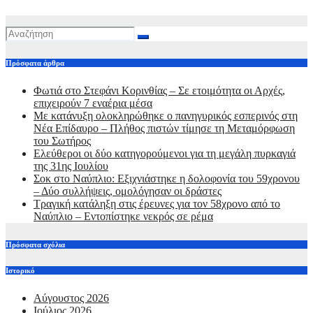
Πρόσφατα άρθρα
Φωτιά στο Στεφάνι Κορινθίας – Σε ετοιμότητα οι Αρχές,
επιχειρούν 7 εναέρια μέσα
Με κατάνυξη ολοκληρώθηκε ο πανηγυρικός εσπερινός στη
Νέα Επίδαυρο – Πλήθος πιστών τίμησε τη Μεταμόρφωση
του Σωτήρος
Ελεύθεροι οι δύο κατηγορούμενοι για τη μεγάλη πυρκαγιά
της 31ης Ιουλίου
Σοκ στο Ναύπλιο: Εξιχνιάστηκε η δολοφονία του 59χρονου
– Δύο συλλήψεις, ομολόγησαν οι δράστες
Τραγική κατάληξη στις έρευνες για τον 58χρονο από το
Ναύπλιο – Εντοπίστηκε νεκρός σε ρέμα
Πρόσφατα σχόλια
Ιστορικό
Αύγουστος 2026
Ιούλιος 2026