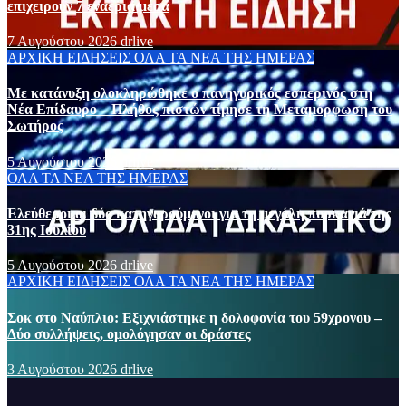
επιχειρούν 7 εναέρια μέσα
7 Αυγούστου 2026
drlive
ΑΡΧΙΚΗ
ΕΙΔΗΣΕΙΣ
ΟΛΑ ΤΑ ΝΕΑ ΤΗΣ ΗΜΕΡΑΣ
Με κατάνυξη ολοκληρώθηκε ο πανηγυρικός εσπερινός στη
Νέα Επίδαυρο – Πλήθος πιστών τίμησε τη Μεταμόρφωση του
Σωτήρος
5 Αυγούστου 2026
drlive
ΟΛΑ ΤΑ ΝΕΑ ΤΗΣ ΗΜΕΡΑΣ
Ελεύθεροι οι δύο κατηγορούμενοι για τη μεγάλη πυρκαγιά της
31ης Ιουλίου
5 Αυγούστου 2026
drlive
ΑΡΧΙΚΗ
ΕΙΔΗΣΕΙΣ
ΟΛΑ ΤΑ ΝΕΑ ΤΗΣ ΗΜΕΡΑΣ
Σοκ στο Ναύπλιο: Εξιχνιάστηκε η δολοφονία του 59χρονου –
Δύο συλλήψεις, ομολόγησαν οι δράστες
3 Αυγούστου 2026
drlive