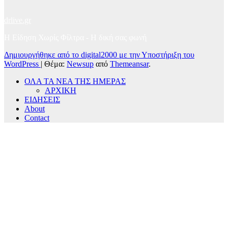
drlive.gr
Η Είδηση Χωρίς Φίλτρα - H δική σας φωνή
Δημιουργήθηκε από το digital2000 με την Υποστήριξη του
WordPress
|
Θέμα:
Newsup
από
Themeansar
.
ΟΛΑ ΤΑ ΝΕΑ ΤΗΣ ΗΜΕΡΑΣ
ΑΡΧΙΚΗ
ΕΙΔΗΣΕΙΣ
About
Contact