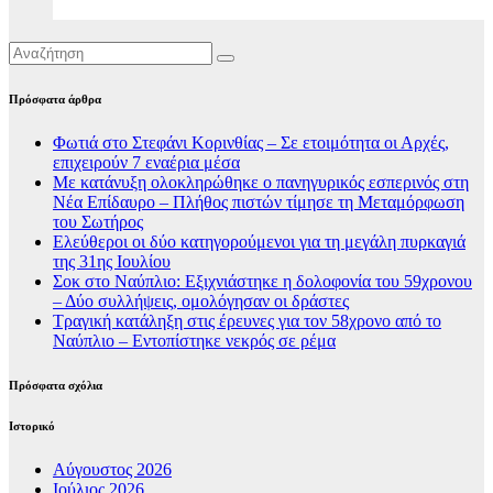
Πρόσφατα άρθρα
Φωτιά στο Στεφάνι Κορινθίας – Σε ετοιμότητα οι Αρχές,
επιχειρούν 7 εναέρια μέσα
Με κατάνυξη ολοκληρώθηκε ο πανηγυρικός εσπερινός στη
Νέα Επίδαυρο – Πλήθος πιστών τίμησε τη Μεταμόρφωση
του Σωτήρος
Ελεύθεροι οι δύο κατηγορούμενοι για τη μεγάλη πυρκαγιά
της 31ης Ιουλίου
Σοκ στο Ναύπλιο: Εξιχνιάστηκε η δολοφονία του 59χρονου
– Δύο συλλήψεις, ομολόγησαν οι δράστες
Τραγική κατάληξη στις έρευνες για τον 58χρονο από το
Ναύπλιο – Εντοπίστηκε νεκρός σε ρέμα
Πρόσφατα σχόλια
Ιστορικό
Αύγουστος 2026
Ιούλιος 2026