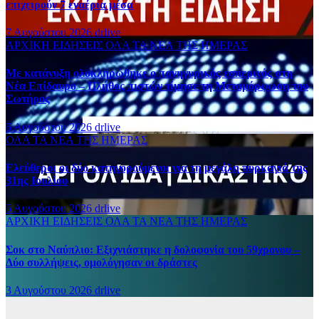
επιχειρούν 7 εναέρια μέσα
7 Αυγούστου 2026
drlive
ΑΡΧΙΚΗ
ΕΙΔΗΣΕΙΣ
ΟΛΑ ΤΑ ΝΕΑ ΤΗΣ ΗΜΕΡΑΣ
Με κατάνυξη ολοκληρώθηκε ο πανηγυρικός εσπερινός στη
Νέα Επίδαυρο – Πλήθος πιστών τίμησε τη Μεταμόρφωση του
Σωτήρος
5 Αυγούστου 2026
drlive
ΟΛΑ ΤΑ ΝΕΑ ΤΗΣ ΗΜΕΡΑΣ
Ελεύθεροι οι δύο κατηγορούμενοι για τη μεγάλη πυρκαγιά της
31ης Ιουλίου
5 Αυγούστου 2026
drlive
ΑΡΧΙΚΗ
ΕΙΔΗΣΕΙΣ
ΟΛΑ ΤΑ ΝΕΑ ΤΗΣ ΗΜΕΡΑΣ
Σοκ στο Ναύπλιο: Εξιχνιάστηκε η δολοφονία του 59χρονου –
Δύο συλλήψεις, ομολόγησαν οι δράστες
3 Αυγούστου 2026
drlive