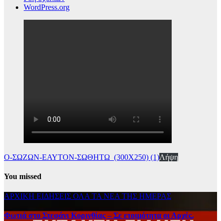
WordPress.org
Ο-ΣΩΖΩΝ-ΕΑΥΤΟΝ-ΣΩΘΗΤΩ_(300Χ250) (1)
Λήψη
You missed
ΑΡΧΙΚΗ
ΕΙΔΗΣΕΙΣ
ΟΛΑ ΤΑ ΝΕΑ ΤΗΣ ΗΜΕΡΑΣ
Φωτιά στο Στεφάνι Κορινθίας – Σε ετοιμότητα οι Αρχές,