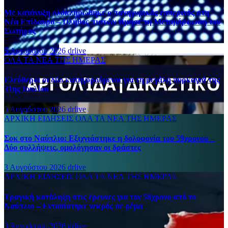
Με κατάνυξη ολοκληρώθηκε ο πανηγυρικός εσπερινός στη
Νέα Επίδαυρο – Πλήθος πιστών τίμησε τη Μεταμόρφωση του
Σωτήρος
5 Αυγούστου 2026
drlive
ΟΛΑ ΤΑ ΝΕΑ ΤΗΣ ΗΜΕΡΑΣ
Ελεύθεροι οι δύο κατηγορούμενοι για τη μεγάλη πυρκαγιά της
31ης Ιουλίου
5 Αυγούστου 2026
drlive
ΑΡΧΙΚΗ
ΕΙΔΗΣΕΙΣ
ΟΛΑ ΤΑ ΝΕΑ ΤΗΣ ΗΜΕΡΑΣ
Σοκ στο Ναύπλιο: Εξιχνιάστηκε η δολοφονία του 59χρονου –
Δύο συλλήψεις, ομολόγησαν οι δράστες
3 Αυγούστου 2026
drlive
ΑΡΧΙΚΗ
ΕΙΔΗΣΕΙΣ
ΟΛΑ ΤΑ ΝΕΑ ΤΗΣ ΗΜΕΡΑΣ
Τραγική κατάληξη στις έρευνες για τον 58χρονο από το
Ναύπλιο – Εντοπίστηκε νεκρός σε ρέμα
3 Αυγούστου 2026
drlive