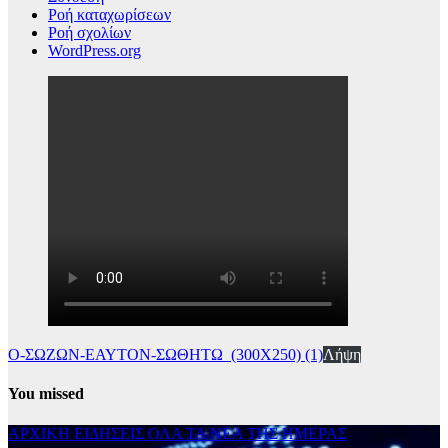
Ροή καταχωρίσεων
Ροή σχολίων
WordPress.org
Ο-ΣΩΖΩΝ-ΕΑΥΤΟΝ-ΣΩΘΗΤΩ_(300Χ250) (1)
Λήψη
You missed
ΑΡΧΙΚΗ
ΕΙΔΗΣΕΙΣ
ΟΛΑ ΤΑ ΝΕΑ ΤΗΣ ΗΜΕΡΑΣ