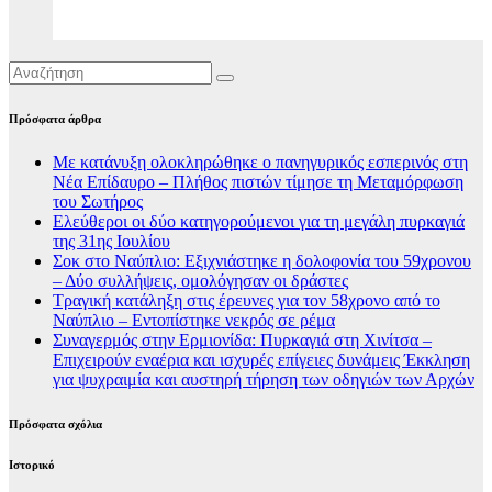
Πρόσφατα άρθρα
Με κατάνυξη ολοκληρώθηκε ο πανηγυρικός εσπερινός στη
Νέα Επίδαυρο – Πλήθος πιστών τίμησε τη Μεταμόρφωση
του Σωτήρος
Ελεύθεροι οι δύο κατηγορούμενοι για τη μεγάλη πυρκαγιά
της 31ης Ιουλίου
Σοκ στο Ναύπλιο: Εξιχνιάστηκε η δολοφονία του 59χρονου
– Δύο συλλήψεις, ομολόγησαν οι δράστες
Τραγική κατάληξη στις έρευνες για τον 58χρονο από το
Ναύπλιο – Εντοπίστηκε νεκρός σε ρέμα
Συναγερμός στην Ερμιονίδα: Πυρκαγιά στη Χινίτσα –
Επιχειρούν εναέρια και ισχυρές επίγειες δυνάμεις Έκκληση
για ψυχραιμία και αυστηρή τήρηση των οδηγιών των Αρχών
Πρόσφατα σχόλια
Ιστορικό