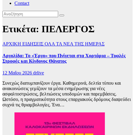
Contact
Ετικέτα:
ΠΕΛΕΡΓΟΣ
ΑΡΧΙΚΗ
ΕΙΔΗΣΕΙΣ
ΟΛΑ ΤΑ ΝΕΑ ΤΗΣ ΗΜΕΡΑΣ
Αργολίδα: Το «Έργο» που Πνίγεται στα Χορτάρια – Τυφλές
Στροφές και Κίνδυνος Θάνατος
12 Μαΐου 2026
drlive
Συνεχώς διατυμπανίζουν έργα. Καθημερινά, δελτία τύπου και
ανακοινώσεις γεμίζουν τα μέσα ενημέρωσης για νέες
ασφαλτοστρώσεις, βελτιώσεις υποδομών και παρεμβάσεις.
Ωστόσο, η πραγματικότητα στους επαρχιακούς δρόμους διαψεύδει
συχνά τις θριαμβολογίες. Ένα…