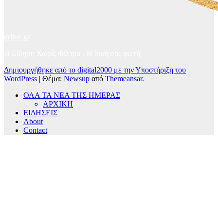
drlive.gr
Η Είδηση Χωρίς Φίλτρα - H δική σας φωνή
Δημιουργήθηκε από το digital2000 με την Υποστήριξη του
WordPress
|
Θέμα:
Newsup
από
Themeansar
.
ΟΛΑ ΤΑ ΝΕΑ ΤΗΣ ΗΜΕΡΑΣ
ΑΡΧΙΚΗ
ΕΙΔΗΣΕΙΣ
About
Contact