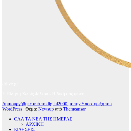
drlive.gr
Η Είδηση Χωρίς Φίλτρα - H δική σας φωνή
Δημιουργήθηκε από το digital2000 με την Υποστήριξη του
WordPress
|
Θέμα:
Newsup
από
Themeansar
.
ΟΛΑ ΤΑ ΝΕΑ ΤΗΣ ΗΜΕΡΑΣ
ΑΡΧΙΚΗ
ΕΙΔΗΣΕΙΣ