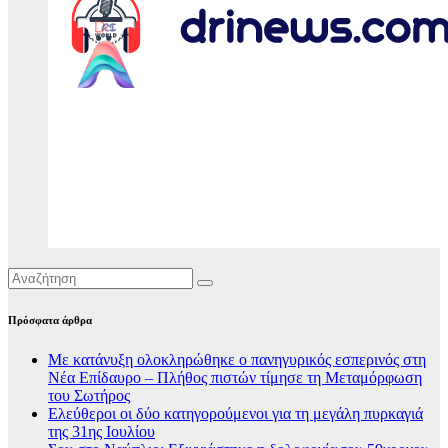
Πρόσφατα άρθρα
Με κατάνυξη ολοκληρώθηκε ο πανηγυρικός εσπερινός στη
Νέα Επίδαυρο – Πλήθος πιστών τίμησε τη Μεταμόρφωση
του Σωτήρος
Ελεύθεροι οι δύο κατηγορούμενοι για τη μεγάλη πυρκαγιά
της 31ης Ιουλίου