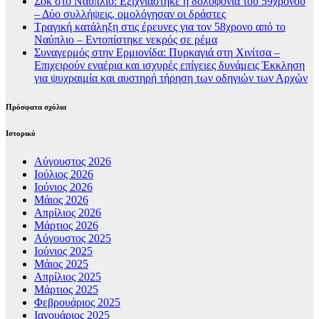
Σοκ στο Ναύπλιο: Εξιχνιάστηκε η δολοφονία του 59χρονου
– Δύο συλλήψεις, ομολόγησαν οι δράστες
Τραγική κατάληξη στις έρευνες για τον 58χρονο από το
Ναύπλιο – Εντοπίστηκε νεκρός σε ρέμα
Συναγερμός στην Ερμιονίδα: Πυρκαγιά στη Χινίτσα –
Επιχειρούν εναέρια και ισχυρές επίγειες δυνάμεις Έκκληση
για ψυχραιμία και αυστηρή τήρηση των οδηγιών των Αρχών
Πρόσφατα σχόλια
Ιστορικό
Αύγουστος 2026
Ιούλιος 2026
Ιούνιος 2026
Μάιος 2026
Απρίλιος 2026
Μάρτιος 2026
Αύγουστος 2025
Ιούνιος 2025
Μάιος 2025
Απρίλιος 2025
Μάρτιος 2025
Φεβρουάριος 2025
Ιανουάριος 2025