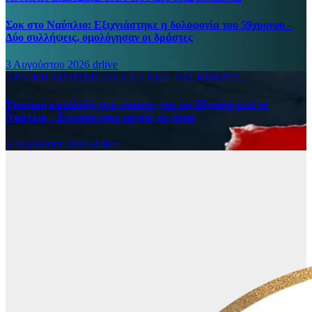
Σοκ στο Ναύπλιο: Εξιχνιάστηκε η δολοφονία του 59χρονου –
Δύο συλλήψεις, ομολόγησαν οι δράστες
3 Αυγούστου 2026
drlive
ΑΡΧΙΚΗ
ΕΙΔΗΣΕΙΣ
ΟΛΑ ΤΑ ΝΕΑ ΤΗΣ ΗΜΕΡΑΣ
Τραγική κατάληξη στις έρευνες για τον 58χρονο από το
Ναύπλιο – Εντοπίστηκε νεκρός σε ρέμα
3 Αυγούστου 2026
drlive