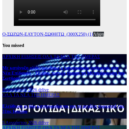
Ο-ΣΩΖΩΝ-ΕΑΥΤΟΝ-ΣΩΘΗΤΩ_(300Χ250) (1)
Λήψη
You missed
ΑΡΧΙΚΗ
ΕΙΔΗΣΕΙΣ
ΟΛΑ ΤΑ ΝΕΑ ΤΗΣ ΗΜΕΡΑΣ
Με κατάνυξη ολοκληρώθηκε ο πανηγυρικός εσπερινός στη
Νέα Επίδαυρο – Πλήθος πιστών τίμησε τη Μεταμόρφωση του
Σωτήρος
5 Αυγούστου 2026
drlive
ΟΛΑ ΤΑ ΝΕΑ ΤΗΣ ΗΜΕΡΑΣ
Ελεύθεροι οι δύο κατηγορούμενοι για τη μεγάλη πυρκαγιά της
31ης Ιουλίου
5 Αυγούστου 2026
drlive
ΑΡΧΙΚΗ
ΕΙΔΗΣΕΙΣ
ΟΛΑ ΤΑ ΝΕΑ ΤΗΣ ΗΜΕΡΑΣ