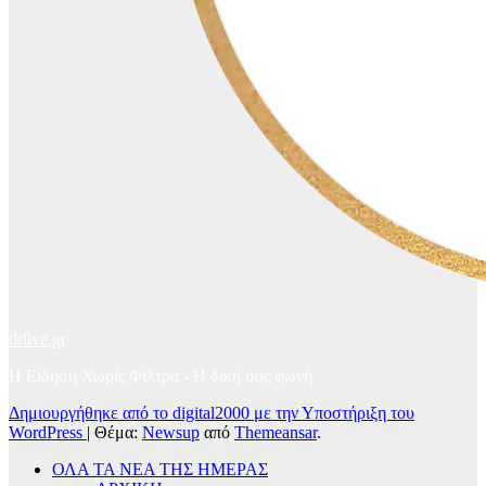
drlive.gr
Η Είδηση Χωρίς Φίλτρα - H δική σας φωνή
Δημιουργήθηκε από το digital2000 με την Υποστήριξη του
WordPress
|
Θέμα:
Newsup
από
Themeansar
.
ΟΛΑ ΤΑ ΝΕΑ ΤΗΣ ΗΜΕΡΑΣ