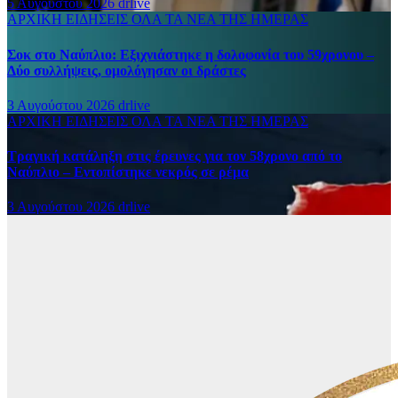
5 Αυγούστου 2026
drlive
ΑΡΧΙΚΗ
ΕΙΔΗΣΕΙΣ
ΟΛΑ ΤΑ ΝΕΑ ΤΗΣ ΗΜΕΡΑΣ
Σοκ στο Ναύπλιο: Εξιχνιάστηκε η δολοφονία του 59χρονου –
Δύο συλλήψεις, ομολόγησαν οι δράστες
3 Αυγούστου 2026
drlive
ΑΡΧΙΚΗ
ΕΙΔΗΣΕΙΣ
ΟΛΑ ΤΑ ΝΕΑ ΤΗΣ ΗΜΕΡΑΣ
Τραγική κατάληξη στις έρευνες για τον 58χρονο από το
Ναύπλιο – Εντοπίστηκε νεκρός σε ρέμα
3 Αυγούστου 2026
drlive