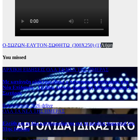
Ο-ΣΩΖΩΝ-ΕΑΥΤΟΝ-ΣΩΘΗΤΩ_(300Χ250) (1)
Λήψη
You missed
ΑΡΧΙΚΗ
ΕΙΔΗΣΕΙΣ
ΟΛΑ ΤΑ ΝΕΑ ΤΗΣ ΗΜΕΡΑΣ
Με κατάνυξη ολοκληρώθηκε ο πανηγυρικός εσπερινός στη
Νέα Επίδαυρο – Πλήθος πιστών τίμησε τη Μεταμόρφωση του
Σωτήρος
5 Αυγούστου 2026
drlive
ΟΛΑ ΤΑ ΝΕΑ ΤΗΣ ΗΜΕΡΑΣ
Ελεύθεροι οι δύο κατηγορούμενοι για τη μεγάλη πυρκαγιά της
31ης Ιουλίου