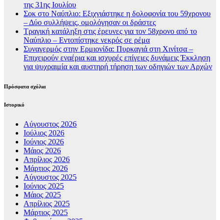
της 31ης Ιουλίου
Σοκ στο Ναύπλιο: Εξιχνιάστηκε η δολοφονία του 59χρονου
– Δύο συλλήψεις, ομολόγησαν οι δράστες
Τραγική κατάληξη στις έρευνες για τον 58χρονο από το
Ναύπλιο – Εντοπίστηκε νεκρός σε ρέμα
Συναγερμός στην Ερμιονίδα: Πυρκαγιά στη Χινίτσα –
Επιχειρούν εναέρια και ισχυρές επίγειες δυνάμεις Έκκληση
για ψυχραιμία και αυστηρή τήρηση των οδηγιών των Αρχών
Πρόσφατα σχόλια
Ιστορικό
Αύγουστος 2026
Ιούλιος 2026
Ιούνιος 2026
Μάιος 2026
Απρίλιος 2026
Μάρτιος 2026
Αύγουστος 2025
Ιούνιος 2025
Μάιος 2025
Απρίλιος 2025
Μάρτιος 2025