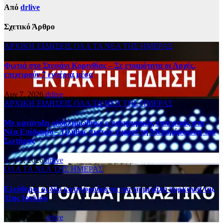
Από
drlive
Σχετικό Άρθρο
ΑΡΧΙΚΗ
ΕΙΔΗΣΕΙΣ
ΟΛΑ ΤΑ ΝΕΑ ΤΗΣ ΗΜΕΡΑΣ
Φωτιά στο Στεφάνι Κορινθίας – Σε ετοιμότητα οι Αρχές,
επιχειρούν 7 εναέρια μέσα
Αυγ 7, 2026
drlive
ΑΡΧΙΚΗ
ΕΙΔΗΣΕΙΣ
ΟΛΑ ΤΑ ΝΕΑ ΤΗΣ ΗΜΕΡΑΣ
Με κατάνυξη ολοκληρώθηκε ο πανηγυρικός εσπερινός στη
Νέα Επίδαυρο – Πλήθος πιστών τίμησε τη Μεταμόρφωση του
Σωτήρος
Αυγ 5, 2026
drlive
ΟΛΑ ΤΑ ΝΕΑ ΤΗΣ ΗΜΕΡΑΣ
Ελεύθεροι οι δύο κατηγορούμενοι για τη μεγάλη πυρκαγιά της
31ης Ιουλίου
Αυγ 5, 2026
drlive