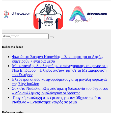
Πρόσφατα άρθρα
Φωτιά στο Στεφάνι Κορινθίας – Σε ετοιμότητα οι Αρχές,
επιχειρούν 7 εναέρια μέσα
Με κατάνυξη ολοκληρώθηκε ο πανηγυρικός εσπερινός στη
Νέα Επίδαυρο – Πλήθος πιστών τίμησε τη Μεταμόρφωση
του Σωτήρος
Ελεύθεροι οι δύο κατηγορούμενοι για τη μεγάλη πυρκαγιά
της 31ης Ιουλίου
Σοκ στο Ναύπλιο: Εξιχνιάστηκε η δολοφονία του 59χρονου
– Δύο συλλήψεις, ομολόγησαν οι δράστες
Τραγική κατάληξη στις έρευνες για τον 58χρονο από το
Ναύπλιο – Εντοπίστηκε νεκρός σε ρέμα
Πρόσφατα σχόλια