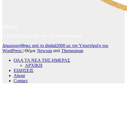
drlive.gr
Η Είδηση Χωρίς Φίλτρα - H δική σας φωνή
Δημιουργήθηκε από το digital2000 με την Υποστήριξη του
WordPress
|
Θέμα:
Newsup
από
Themeansar
.
ΟΛΑ ΤΑ ΝΕΑ ΤΗΣ ΗΜΕΡΑΣ
ΑΡΧΙΚΗ
ΕΙΔΗΣΕΙΣ
About
Contact