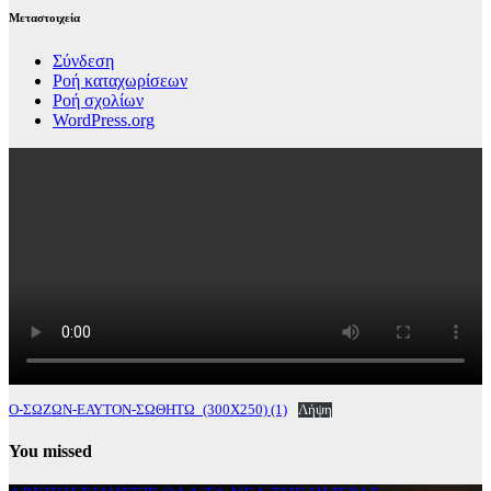
Μεταστοιχεία
Σύνδεση
Ροή καταχωρίσεων
Ροή σχολίων
WordPress.org
Ο-ΣΩΖΩΝ-ΕΑΥΤΟΝ-ΣΩΘΗΤΩ_(300Χ250) (1)
Λήψη
You missed