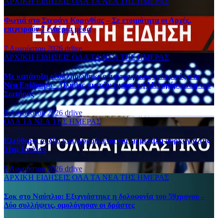
ΑΡΧΙΚΗ
ΕΙΔΗΣΕΙΣ
ΟΛΑ ΤΑ ΝΕΑ ΤΗΣ ΗΜΕΡΑΣ
Φωτιά στο Στεφάνι Κορινθίας – Σε ετοιμότητα οι Αρχές,
επιχειρούν 7 εναέρια μέσα
7 Αυγούστου 2026
drlive
ΑΡΧΙΚΗ
ΕΙΔΗΣΕΙΣ
ΟΛΑ ΤΑ ΝΕΑ ΤΗΣ ΗΜΕΡΑΣ
Με κατάνυξη ολοκληρώθηκε ο πανηγυρικός εσπερινός στη
Νέα Επίδαυρο – Πλήθος πιστών τίμησε τη Μεταμόρφωση του
Σωτήρος
5 Αυγούστου 2026
drlive
ΟΛΑ ΤΑ ΝΕΑ ΤΗΣ ΗΜΕΡΑΣ
Ελεύθεροι οι δύο κατηγορούμενοι για τη μεγάλη πυρκαγιά της
31ης Ιουλίου
5 Αυγούστου 2026
drlive
ΑΡΧΙΚΗ
ΕΙΔΗΣΕΙΣ
ΟΛΑ ΤΑ ΝΕΑ ΤΗΣ ΗΜΕΡΑΣ
Σοκ στο Ναύπλιο: Εξιχνιάστηκε η δολοφονία του 59χρονου –
Δύο συλλήψεις, ομολόγησαν οι δράστες