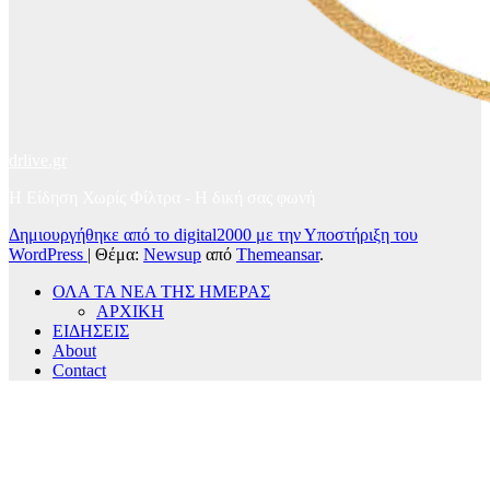
drlive.gr
Η Είδηση Χωρίς Φίλτρα - H δική σας φωνή
Δημιουργήθηκε από το digital2000 με την Υποστήριξη του
WordPress
|
Θέμα:
Newsup
από
Themeansar
.
ΟΛΑ ΤΑ ΝΕΑ ΤΗΣ ΗΜΕΡΑΣ
ΑΡΧΙΚΗ
ΕΙΔΗΣΕΙΣ
About
Contact