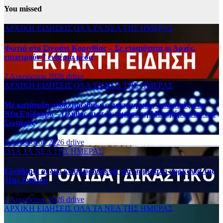
You missed
ΑΡΧΙΚΗ
ΕΙΔΗΣΕΙΣ
ΟΛΑ ΤΑ ΝΕΑ ΤΗΣ ΗΜΕΡΑΣ
Φωτιά στο Στεφάνι Κορινθίας – Σε ετοιμότητα οι Αρχές,
επιχειρούν 7 εναέρια μέσα
7 Αυγούστου 2026
drlive
ΑΡΧΙΚΗ
ΕΙΔΗΣΕΙΣ
ΟΛΑ ΤΑ ΝΕΑ ΤΗΣ ΗΜΕΡΑΣ
Με κατάνυξη ολοκληρώθηκε ο πανηγυρικός εσπερινός στη
Νέα Επίδαυρο – Πλήθος πιστών τίμησε τη Μεταμόρφωση του
Σωτήρος
5 Αυγούστου 2026
drlive
ΟΛΑ ΤΑ ΝΕΑ ΤΗΣ ΗΜΕΡΑΣ
Ελεύθεροι οι δύο κατηγορούμενοι για τη μεγάλη πυρκαγιά της
31ης Ιουλίου
5 Αυγούστου 2026
drlive
ΑΡΧΙΚΗ
ΕΙΔΗΣΕΙΣ
ΟΛΑ ΤΑ ΝΕΑ ΤΗΣ ΗΜΕΡΑΣ