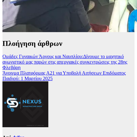
Πλοήγηση άρθρων
Ομάδες Γυναικών Άργους και Ναυπλίου:Δίνουμε το μαχητικό
αγωνιστικό μας παρών στις απεργιακές συγκεντρώσεις της 28ης
Φλεβάρη
Άνοιγμα Πλατφόρμας Α21 για Υποβολή Αιτήσεων Επιδόματος
Παιδιού: 1 Μαρτίου 2025