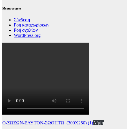
Μεταστοιχεία
Σύνδεση
Ροή καταχωρίσεων
Ροή σχολίων
WordPress.org
Ο-ΣΩΖΩΝ-ΕΑΥΤΟΝ-ΣΩΘΗΤΩ_(300Χ250) (1)
Λήψη