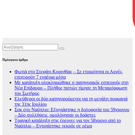
Πρόσφατα άρθρα
Φωτιά στο Στεφάνι Κορινθίας – Σε ετοιμότητα οι Αρχές,
επιχειρούν 7 εναέρια μέσα
Με κατάνυξη ολοκληρώθηκε ο πανηγυρικός εσπερινός στη
Νέα Επίδαυρο – Πλήθος πιστών τίμησε τη Μεταμόρφωση
του Σωτήρος
Ελεύθεροι οι δύο κατηγορούμενοι για τη μεγάλη πυρκαγιά
της 31ης Ιουλίου
Σοκ στο Ναύπλιο: Εξιχνιάστηκε η δολοφονία του 59χρονου
– Δύο συλλήψεις, ομολόγησαν οι δράστες
Τραγική κατάληξη στις έρευνες για τον 58χρονο από το
Ναύπλιο – Εντοπίστηκε νεκρός σε ρέμα