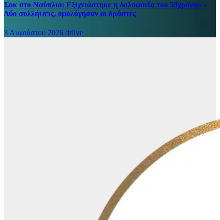
Σοκ στο Ναύπλιο: Εξιχνιάστηκε η δολοφονία του 59χρονου –
Δύο συλλήψεις, ομολόγησαν οι δράστες
3 Αυγούστου 2026
drlive