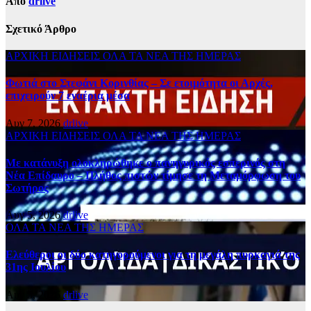
Από
drlive
Σχετικό Άρθρο
ΑΡΧΙΚΗ
ΕΙΔΗΣΕΙΣ
ΟΛΑ ΤΑ ΝΕΑ ΤΗΣ ΗΜΕΡΑΣ
Φωτιά στο Στεφάνι Κορινθίας – Σε ετοιμότητα οι Αρχές,
επιχειρούν 7 εναέρια μέσα
Αυγ 7, 2026
drlive
ΑΡΧΙΚΗ
ΕΙΔΗΣΕΙΣ
ΟΛΑ ΤΑ ΝΕΑ ΤΗΣ ΗΜΕΡΑΣ
Με κατάνυξη ολοκληρώθηκε ο πανηγυρικός εσπερινός στη
Νέα Επίδαυρο – Πλήθος πιστών τίμησε τη Μεταμόρφωση του
Σωτήρος
Αυγ 5, 2026
drlive
ΟΛΑ ΤΑ ΝΕΑ ΤΗΣ ΗΜΕΡΑΣ
Ελεύθεροι οι δύο κατηγορούμενοι για τη μεγάλη πυρκαγιά της
31ης Ιουλίου
Αυγ 5, 2026
drlive