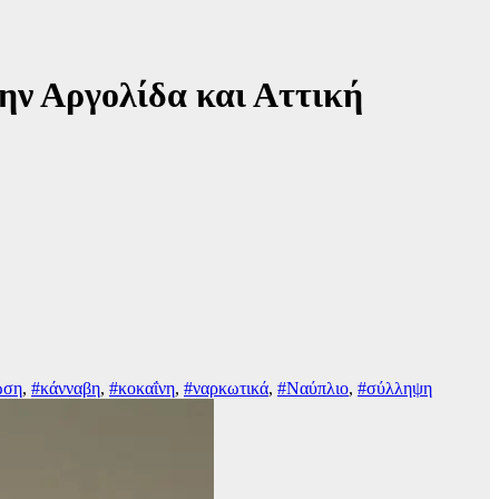
ν Αργολίδα και Αττική
ωση
,
#κάνναβη
,
#κοκαΐνη
,
#ναρκωτικά
,
#Ναύπλιο
,
#σύλληψη