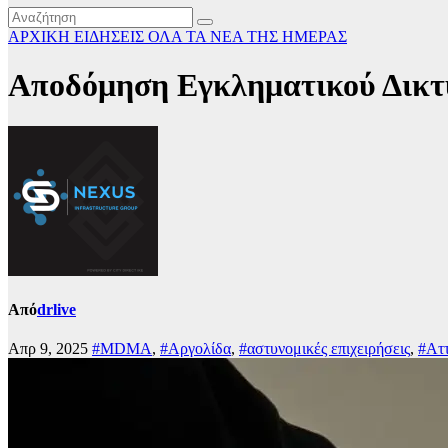
ΑΡΧΙΚΗ
ΕΙΔΗΣΕΙΣ
ΟΛΑ ΤΑ ΝΕΑ ΤΗΣ ΗΜΕΡΑΣ
Αποδόμηση Εγκληματικού Δικτύ
Από
drlive
Απρ 9, 2025
#MDMA
,
#Αργολίδα
,
#αστυνομικές επιχειρήσεις
,
#Αττ