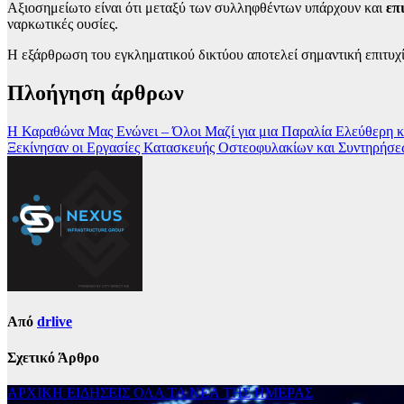
Αξιοσημείωτο είναι ότι μεταξύ των συλληφθέντων υπάρχουν και
επ
ναρκωτικές ουσίες.
Η εξάρθρωση του εγκληματικού δικτύου αποτελεί σημαντική επιτυχί
Πλοήγηση άρθρων
Η Καραθώνα Μας Ενώνει – Όλοι Μαζί για μια Παραλία Ελεύθερη κ
Ξεκίνησαν οι Εργασίες Κατασκευής Οστεοφυλακίων και Συντηρήσε
Από
drlive
Σχετικό Άρθρο
ΑΡΧΙΚΗ
ΕΙΔΗΣΕΙΣ
ΟΛΑ ΤΑ ΝΕΑ ΤΗΣ ΗΜΕΡΑΣ