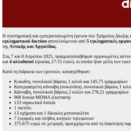
Η συστηματική και εμπεριστατωμένη έρευνα του Τμήματος Δίωξης 
εγκληματικού δικτύου
αποτελούμενου από
5 εγκληματικές οργαν
της
Αττικής και Αργολίδας
.
Στις 7 και 8 Απριλίου 2025, πραγματοποιήθηκαν οργανωμένες αστ
και
4 αλλοδαποί
(ηλικίας 27-55 ετών), οι οποίοι ήταν μέλη των εγ
Κατά τη διάρκεια των ερευνών, κατασχέθηκαν:
Κοκαΐνη, συνολικού βάρους 1 κιλού και 145,75 γραμμαρίων
Κατεργασμένη κάνναβη (σοκολάτα), συνολικού βάρους 1 κιλ
Κάνναβη, συνολικού βάρους 2 κιλών και 278,21 γραμμαρίων
968 δισκία MDMA (έκσταση)
133 ναρκωτικά δισκία
1 πιστόλι
13 οχήματα και 1 δίκυκλη μοτοσυκλέτα
7 ζυγαριές και πλήθος κινητών τηλεφώνων
375.675 ευρώ σε μετρητά, προερχόμενα από τη διακίνηση να