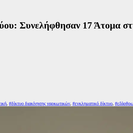
ου: Συνελήφθησαν 17 Άτομα στη
ική
,
#δίκτυο διακίνησης ναρκωτικών
,
#εγκληματικό δίκτυο
,
#εξάρθρ