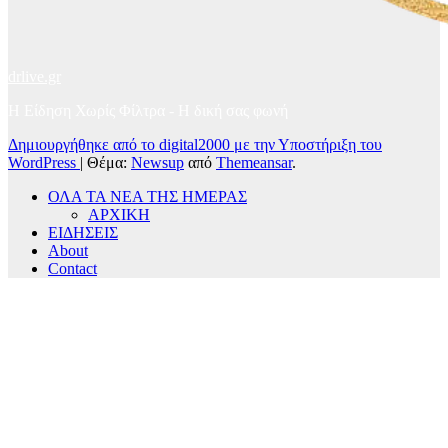
drlive.gr
Η Είδηση Χωρίς Φίλτρα - H δική σας φωνή
Δημιουργήθηκε από το digital2000 με την Υποστήριξη του
WordPress
|
Θέμα:
Newsup
από
Themeansar
.
ΟΛΑ ΤΑ ΝΕΑ ΤΗΣ ΗΜΕΡΑΣ
ΑΡΧΙΚΗ
ΕΙΔΗΣΕΙΣ
About
Contact