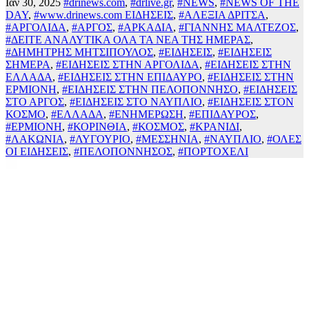
Ιαν 30, 2025
#drinews.com
,
#drlive.gr
,
#NEWS
,
#NEWS OF THE
DAY
,
#www.drinews.com ΕΙΔΗΣΕΙΣ
,
#ΑΛΕΞΙΑ ΔΡΙΤΣΑ
,
#ΑΡΓΟΛΙΔΑ
,
#ΑΡΓΟΣ
,
#ΑΡΚΑΔΙΑ
,
#ΓΙΑΝΝΗΣ ΜΑΛΤΕΖΟΣ
,
#ΔΕΙΤΕ ΑΝΑΛΥΤΙΚΑ ΟΛΑ ΤΑ ΝΕΑ ΤΗΣ ΗΜΕΡΑΣ
,
#ΔΗΜΗΤΡΗΣ ΜΗΤΣΙΠΟΥΛΟΣ
,
#ΕΙΔΗΣΕΙΣ
,
#ΕΙΔΗΣΕΙΣ
ΣΗΜΕΡΑ
,
#ΕΙΔΗΣΕΙΣ ΣΤΗΝ ΑΡΓΟΛΙΔΑ
,
#ΕΙΔΗΣΕΙΣ ΣΤΗΝ
ΕΛΛΑΔΑ
,
#ΕΙΔΗΣΕΙΣ ΣΤΗΝ ΕΠΙΔΑΥΡΟ
,
#ΕΙΔΗΣΕΙΣ ΣΤΗΝ
ΕΡΜΙΟΝΗ
,
#ΕΙΔΗΣΕΙΣ ΣΤΗΝ ΠΕΛΟΠΟΝΝΗΣΟ
,
#ΕΙΔΗΣΕΙΣ
ΣΤΟ ΑΡΓΟΣ
,
#ΕΙΔΗΣΕΙΣ ΣΤΟ ΝΑΥΠΛΙΟ
,
#ΕΙΔΗΣΕΙΣ ΣΤΟΝ
ΚΟΣΜΟ
,
#ΕΛΛΑΔΑ
,
#ΕΝΗΜΕΡΩΣΗ
,
#ΕΠΙΔΑΥΡΟΣ
,
#ΕΡΜΙΟΝΗ
,
#ΚΟΡΙΝΘΙΑ
,
#ΚΟΣΜΟΣ
,
#ΚΡΑΝΙΔΙ
,
#ΛΑΚΩΝΙΑ
,
#ΛΥΓΟΥΡΙΟ
,
#ΜΕΣΣΗΝΙΑ
,
#ΝΑΥΠΛΙΟ
,
#ΟΛΕΣ
ΟΙ ΕΙΔΗΣΕΙΣ
,
#ΠΕΛΟΠΟΝΝΗΣΟΣ
,
#ΠΟΡΤΟΧΕΛΙ