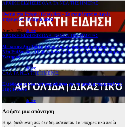
ΑΡΧΙΚΗ
ΕΙΔΗΣΕΙΣ
ΟΛΑ ΤΑ ΝΕΑ ΤΗΣ ΗΜΕΡΑΣ
Φωτιά στο Στεφάνι Κορινθίας – Σε ετοιμότητα οι Αρχές,
επιχειρούν 7 εναέρια μέσα
Αυγ 7, 2026
drlive
ΑΡΧΙΚΗ
ΕΙΔΗΣΕΙΣ
ΟΛΑ ΤΑ ΝΕΑ ΤΗΣ ΗΜΕΡΑΣ
Με κατάνυξη ολοκληρώθηκε ο πανηγυρικός εσπερινός στη
Νέα Επίδαυρο – Πλήθος πιστών τίμησε τη Μεταμόρφωση του
Σωτήρος
Αυγ 5, 2026
drlive
ΟΛΑ ΤΑ ΝΕΑ ΤΗΣ ΗΜΕΡΑΣ
Ελεύθεροι οι δύο κατηγορούμενοι για τη μεγάλη πυρκαγιά της
31ης Ιουλίου
Αυγ 5, 2026
drlive
Αφήστε μια απάντηση
Η ηλ. διεύθυνση σας δεν δημοσιεύεται.
Τα υποχρεωτικά πεδία