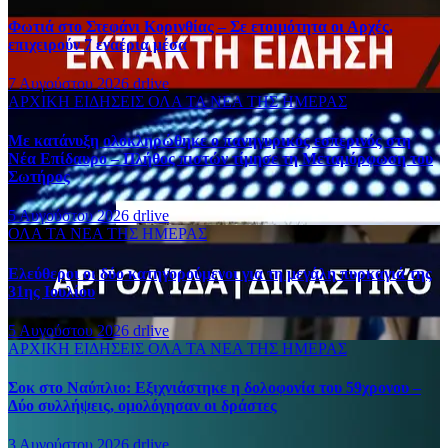
Φωτιά στο Στεφάνι Κορινθίας – Σε ετοιμότητα οι Αρχές,
επιχειρούν 7 εναέρια μέσα
7 Αυγούστου 2026
drlive
ΑΡΧΙΚΗ
ΕΙΔΗΣΕΙΣ
ΟΛΑ ΤΑ ΝΕΑ ΤΗΣ ΗΜΕΡΑΣ
Με κατάνυξη ολοκληρώθηκε ο πανηγυρικός εσπερινός στη
Νέα Επίδαυρο – Πλήθος πιστών τίμησε τη Μεταμόρφωση του
Σωτήρος
5 Αυγούστου 2026
drlive
ΟΛΑ ΤΑ ΝΕΑ ΤΗΣ ΗΜΕΡΑΣ
Ελεύθεροι οι δύο κατηγορούμενοι για τη μεγάλη πυρκαγιά της
31ης Ιουλίου
5 Αυγούστου 2026
drlive
ΑΡΧΙΚΗ
ΕΙΔΗΣΕΙΣ
ΟΛΑ ΤΑ ΝΕΑ ΤΗΣ ΗΜΕΡΑΣ
Σοκ στο Ναύπλιο: Εξιχνιάστηκε η δολοφονία του 59χρονου –
Δύο συλλήψεις, ομολόγησαν οι δράστες
3 Αυγούστου 2026
drlive