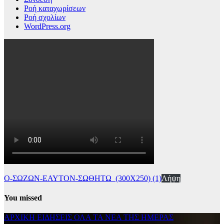
Ροή καταχωρίσεων
Ροή σχολίων
WordPress.org
Ο-ΣΩΖΩΝ-ΕΑΥΤΟΝ-ΣΩΘΗΤΩ_(300Χ250) (1)
Λήψη
You missed
ΑΡΧΙΚΗ
ΕΙΔΗΣΕΙΣ
ΟΛΑ ΤΑ ΝΕΑ ΤΗΣ ΗΜΕΡΑΣ