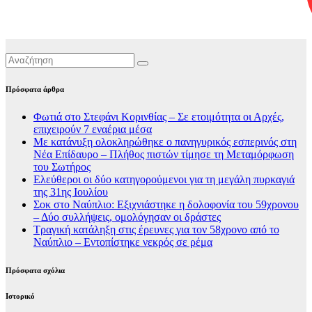
Πρόσφατα άρθρα
Φωτιά στο Στεφάνι Κορινθίας – Σε ετοιμότητα οι Αρχές,
επιχειρούν 7 εναέρια μέσα
Με κατάνυξη ολοκληρώθηκε ο πανηγυρικός εσπερινός στη
Νέα Επίδαυρο – Πλήθος πιστών τίμησε τη Μεταμόρφωση
του Σωτήρος
Ελεύθεροι οι δύο κατηγορούμενοι για τη μεγάλη πυρκαγιά
της 31ης Ιουλίου
Σοκ στο Ναύπλιο: Εξιχνιάστηκε η δολοφονία του 59χρονου
– Δύο συλλήψεις, ομολόγησαν οι δράστες
Τραγική κατάληξη στις έρευνες για τον 58χρονο από το
Ναύπλιο – Εντοπίστηκε νεκρός σε ρέμα
Πρόσφατα σχόλια
Ιστορικό