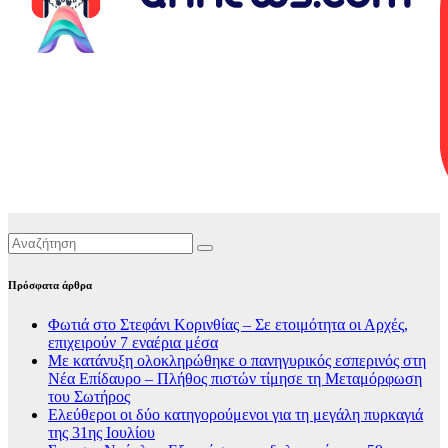
Πρόσφατα άρθρα
Φωτιά στο Στεφάνι Κορινθίας – Σε ετοιμότητα οι Αρχές,
επιχειρούν 7 εναέρια μέσα
Με κατάνυξη ολοκληρώθηκε ο πανηγυρικός εσπερινός στη
Νέα Επίδαυρο – Πλήθος πιστών τίμησε τη Μεταμόρφωση
του Σωτήρος
Ελεύθεροι οι δύο κατηγορούμενοι για τη μεγάλη πυρκαγιά
της 31ης Ιουλίου