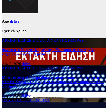
Από
drlive
Σχετικό Άρθρο
ΑΡΧΙΚΗ
ΕΙΔΗΣΕΙΣ
ΟΛΑ ΤΑ ΝΕΑ ΤΗΣ ΗΜΕΡΑΣ
Φωτιά στο Στεφάνι Κορινθίας – Σε ετοιμότητα οι Αρχές,
επιχειρούν 7 εναέρια μέσα
Αυγ 7, 2026
drlive
ΑΡΧΙΚΗ
ΕΙΔΗΣΕΙΣ
ΟΛΑ ΤΑ ΝΕΑ ΤΗΣ ΗΜΕΡΑΣ
Με κατάνυξη ολοκληρώθηκε ο πανηγυρικός εσπερινός στη
Νέα Επίδαυρο – Πλήθος πιστών τίμησε τη Μεταμόρφωση του
Σωτήρος
Αυγ 5, 2026
drlive
ΟΛΑ ΤΑ ΝΕΑ ΤΗΣ ΗΜΕΡΑΣ