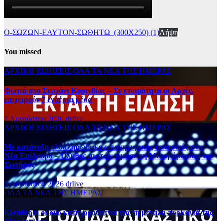
Ο-ΣΩΖΩΝ-ΕΑΥΤΟΝ-ΣΩΘΗΤΩ_(300Χ250) (1)
Λήψη
You missed
ΑΡΧΙΚΗ
ΕΙΔΗΣΕΙΣ
ΟΛΑ ΤΑ ΝΕΑ ΤΗΣ ΗΜΕΡΑΣ
Φωτιά στο Στεφάνι Κορινθίας – Σε ετοιμότητα οι Αρχές,
επιχειρούν 7 εναέρια μέσα
7 Αυγούστου 2026
drlive
ΑΡΧΙΚΗ
ΕΙΔΗΣΕΙΣ
ΟΛΑ ΤΑ ΝΕΑ ΤΗΣ ΗΜΕΡΑΣ
Με κατάνυξη ολοκληρώθηκε ο πανηγυρικός εσπερινός στη
Νέα Επίδαυρο – Πλήθος πιστών τίμησε τη Μεταμόρφωση του
Σωτήρος
5 Αυγούστου 2026
drlive
ΟΛΑ ΤΑ ΝΕΑ ΤΗΣ ΗΜΕΡΑΣ
Ελεύθεροι οι δύο κατηγορούμενοι για τη μεγάλη πυρκαγιά της