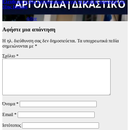
Ελεύθεροι οι δύο κατηγορούμενοι για τη μεγάλη πυρκαγιά της
31ης Ιουλίου
Αυγ 5, 2026
drlive
Αφήστε μια απάντηση
Η ηλ. διεύθυνση σας δεν δημοσιεύεται.
Τα υποχρεωτικά πεδία
σημειώνονται με
*
Σχόλιο
*
Όνομα
*
Email
*
Ιστότοπος