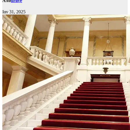
Από
drlive
Ιαν 31, 2025