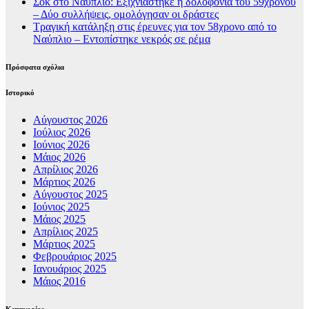
Σοκ στο Ναύπλιο: Εξιχνιάστηκε η δολοφονία του 59χρονου
– Δύο συλλήψεις, ομολόγησαν οι δράστες
Τραγική κατάληξη στις έρευνες για τον 58χρονο από το
Ναύπλιο – Εντοπίστηκε νεκρός σε ρέμα
Πρόσφατα σχόλια
Ιστορικό
Αύγουστος 2026
Ιούλιος 2026
Ιούνιος 2026
Μάιος 2026
Απρίλιος 2026
Μάρτιος 2026
Αύγουστος 2025
Ιούνιος 2025
Μάιος 2025
Απρίλιος 2025
Μάρτιος 2025
Φεβρουάριος 2025
Ιανουάριος 2025
Μάιος 2016
Kατηγορίες