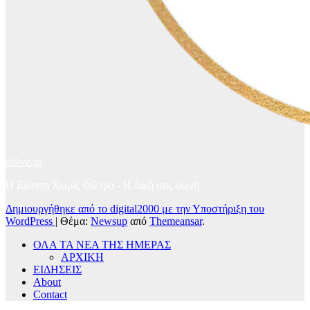
drlive.gr
Η Είδηση Χωρίς Φίλτρα - H δική σας φωνή
Δημιουργήθηκε από το digital2000 με την Υποστήριξη του
WordPress
|
Θέμα:
Newsup
από
Themeansar
.
ΟΛΑ ΤΑ ΝΕΑ ΤΗΣ ΗΜΕΡΑΣ
ΑΡΧΙΚΗ
ΕΙΔΗΣΕΙΣ
About
Contact