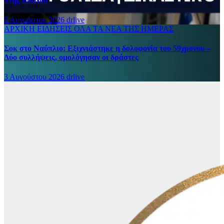
31ης Ιουλίου
5 Αυγούστου 2026
drlive
ΑΡΧΙΚΗ
ΕΙΔΗΣΕΙΣ
ΟΛΑ ΤΑ ΝΕΑ ΤΗΣ ΗΜΕΡΑΣ
Σοκ στο Ναύπλιο: Εξιχνιάστηκε η δολοφονία του 59χρονου –
Δύο συλλήψεις, ομολόγησαν οι δράστες
3 Αυγούστου 2026
drlive