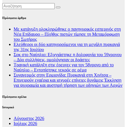
Πρόσφατα άρθρα
Με κατάνυξη ολοκληρώθηκε ο πανηγυρικός εσπερινός στη
Νέα Επίδαυρο – Πλήθος πιστών τίμησε τη Μεταμόρφωση
του Σωτήρος
Ελεύθεροι οι δύο κατηγορούμενοι για τη μεγάλη πυρκαγιά
της 31ης Ιουλίου
Σοκ στο Ναύπλιο: Εξιχνιάστηκε η δολοφονία του 59χρονου
– Δύο συλλήψεις, ομολόγησαν οι δράστες
Τραγική κατάληξη στις έρευνες για τον 58χρονο από το
Ναύπλιο – Εντοπίστηκε νεκρός σε ρέμα
Συναγερμός στην Ερμιονίδα: Πυρκαγιά στη Χινίτσα –
Επιχειρούν εναέρια και ισχυρές επίγειες δυνάμεις Έκκληση
για ψυχραιμία και αυστηρή τήρηση των οδηγιών των Αρχών
Πρόσφατα σχόλια
Ιστορικό
Αύγουστος 2026
Ιούλιος 2026