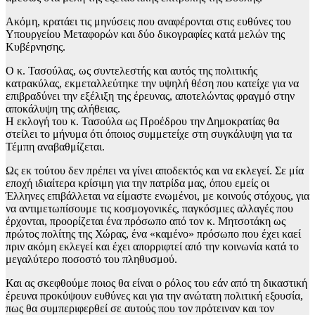
Ακόμη, κρατάει τις μηνύσεις που αναφέρονται στις ευθύνες του
Υπουργείου Μεταφορών και δύο δικογραφίες κατά μελών της
Κυβέρνησης.
Ο κ. Τασούλας, ως συντελεστής και αυτός της πολιτικής
κατρακύλας, εκμεταλλεύτηκε την υψηλή θέση που κατείχε για να
επιβραδύνει την εξέλιξη της έρευνας, αποτελώντας φραγμό στην
αποκάλυψη της αλήθειας.
Η εκλογή του κ. Τασούλα ως Προέδρου την Δημοκρατίας θα
στείλει το μήνυμα ότι όποιος συμμετείχε στη συγκάλυψη για τα
Τέμπη αναβαθμίζεται.
Ως εκ τούτου δεν πρέπει να γίνει αποδεκτός και να εκλεγεί. Σε μία
εποχή ιδιαίτερα κρίσιμη για την πατρίδα μας, όπου εμείς οι
Έλληνες επιβάλλεται να είμαστε ενωμένοι, με κοινούς στόχους, για
να αντιμετωπίσουμε τις κοσμογονικές, παγκόσμιες αλλαγές που
έρχονται, προορίζεται ένα πρόσωπο από τον κ. Μητσοτάκη ως
πρώτος πολίτης της Χώρας, ένα «καμένο» πρόσωπο που έχει καεί
πριν ακόμη εκλεγεί και έχει απορριφτεί από την κοινωνία κατά το
μεγαλύτερο ποσοστό του πληθυσμού.
Και ας σκεφθούμε ποιος θα είναι ο ρόλος του εάν από τη δικαστική
έρευνα προκύψουν ευθύνες και για την ανώτατη πολιτική εξουσία,
πως θα συμπεριφερθεί σε αυτούς που τον πρότειναν και τον