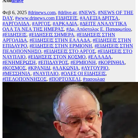
Από
drlive
Φεβ 6, 2025
#drinews.com
,
#drlive.gr
,
#NEWS
,
#NEWS OF THE
DAY
,
#www.drinews.com ΕΙΔΗΣΕΙΣ
,
#ΑΛΕΞΙΑ ΔΡΙΤΣΑ
,
#ΑΡΓΟΛΙΔΑ
,
#ΑΡΓΟΣ
,
#ΑΡΚΑΔΙΑ
,
#ΔΕΙΤΕ ΑΝΑΛΥΤΙΚΑ
ΟΛΑ ΤΑ ΝΕΑ ΤΗΣ ΗΜΕΡΑΣ
,
#Δρ. Απόστολος Ε. Παπαφωτίου
,
#ΕΙΔΗΣΕΙΣ
,
#ΕΙΔΗΣΕΙΣ ΣΗΜΕΡΑ
,
#ΕΙΔΗΣΕΙΣ ΣΤΗΝ
ΑΡΓΟΛΙΔΑ
,
#ΕΙΔΗΣΕΙΣ ΣΤΗΝ ΕΛΛΑΔΑ
,
#ΕΙΔΗΣΕΙΣ ΣΤΗΝ
ΕΠΙΔΑΥΡΟ
,
#ΕΙΔΗΣΕΙΣ ΣΤΗΝ ΕΡΜΙΟΝΗ
,
#ΕΙΔΗΣΕΙΣ ΣΤΗΝ
ΠΕΛΟΠΟΝΝΗΣΟ
,
#ΕΙΔΗΣΕΙΣ ΣΤΟ ΑΡΓΟΣ
,
#ΕΙΔΗΣΕΙΣ ΣΤΟ
ΝΑΥΠΛΙΟ
,
#ΕΙΔΗΣΕΙΣ ΣΤΟΝ ΚΟΣΜΟ
,
#ΕΛΛΑΔΑ
,
#ΕΝΗΜΕΡΩΣΗ
,
#ΕΠΙΔΑΥΡΟΣ
,
#ΕΡΜΙΟΝΗ
,
#ΚΟΡΙΝΘΙΑ
,
#ΚΟΣΜΟΣ
,
#ΚΡΑΝΙΔΙ
,
#ΛΑΚΩΝΙΑ
,
#ΛΥΓΟΥΡΙΟ
,
#ΜΕΣΣΗΝΙΑ
,
#ΝΑΥΠΛΙΟ
,
#ΟΛΕΣ ΟΙ ΕΙΔΗΣΕΙΣ
,
#ΠΕΛΟΠΟΝΝΗΣΟΣ
,
#ΠΟΡΤΟΧΕΛΙ
,
#τασουλασ