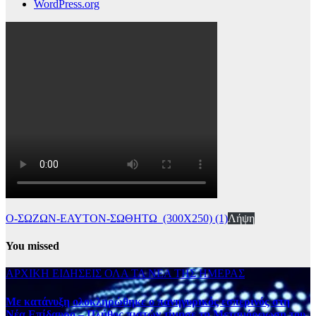
WordPress.org
Ο-ΣΩΖΩΝ-ΕΑΥΤΟΝ-ΣΩΘΗΤΩ_(300Χ250) (1)
Λήψη
You missed
ΑΡΧΙΚΗ
ΕΙΔΗΣΕΙΣ
ΟΛΑ ΤΑ ΝΕΑ ΤΗΣ ΗΜΕΡΑΣ
Με κατάνυξη ολοκληρώθηκε ο πανηγυρικός εσπερινός στη
Νέα Επίδαυρο – Πλήθος πιστών τίμησε τη Μεταμόρφωση του