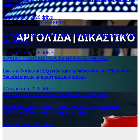
Σωτήρος
5 Αυγούστου 2026
drlive
ΟΛΑ ΤΑ ΝΕΑ ΤΗΣ ΗΜΕΡΑΣ
Ελεύθεροι οι δύο κατηγορούμενοι για τη μεγάλη πυρκαγιά της
31ης Ιουλίου
5 Αυγούστου 2026
drlive
ΑΡΧΙΚΗ
ΕΙΔΗΣΕΙΣ
ΟΛΑ ΤΑ ΝΕΑ ΤΗΣ ΗΜΕΡΑΣ
Σοκ στο Ναύπλιο: Εξιχνιάστηκε η δολοφονία του 59χρονου –
Δύο συλλήψεις, ομολόγησαν οι δράστες
3 Αυγούστου 2026
drlive
ΑΡΧΙΚΗ
ΕΙΔΗΣΕΙΣ
ΟΛΑ ΤΑ ΝΕΑ ΤΗΣ ΗΜΕΡΑΣ
Τραγική κατάληξη στις έρευνες για τον 58χρονο από το
Ναύπλιο – Εντοπίστηκε νεκρός σε ρέμα
3 Αυγούστου 2026
drlive