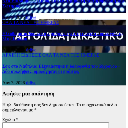
Νέα Επίδαυρο – Πλήθος πιστών τίμησε τη Μεταμόρφωση του
Σωτήρος
Αυγ 5, 2026
drlive
ΟΛΑ ΤΑ ΝΕΑ ΤΗΣ ΗΜΕΡΑΣ
Ελεύθεροι οι δύο κατηγορούμενοι για τη μεγάλη πυρκαγιά της
31ης Ιουλίου
Αυγ 5, 2026
drlive
ΑΡΧΙΚΗ
ΕΙΔΗΣΕΙΣ
ΟΛΑ ΤΑ ΝΕΑ ΤΗΣ ΗΜΕΡΑΣ
Σοκ στο Ναύπλιο: Εξιχνιάστηκε η δολοφονία του 59χρονου –
Δύο συλλήψεις, ομολόγησαν οι δράστες
Αυγ 3, 2026
drlive
Αφήστε μια απάντηση
Η ηλ. διεύθυνση σας δεν δημοσιεύεται.
Τα υποχρεωτικά πεδία
σημειώνονται με
*
Σχόλιο
*