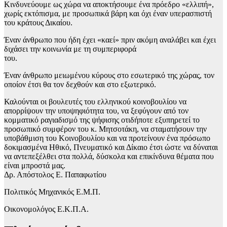
Κινδυνεύουμε ως χώρα να αποκτήσουμε ένα πρόεδρο «ελλιπή»,
χωρίς εκτόπισμα, με προσωπικά βάρη και όχι έναν υπερασπιστή
του κράτους Δικαίου.
Έναν άνθρωπο που ήδη έχει «καεί» πριν ακόμη αναλάβει και έχει
διχάσει την κοινωνία με τη συμπεριφορά
του.
Έναν άνθρωπο μειωμένου κύρους στο εσωτερικό της χώρας, τον
οποίον έτσι θα τον δεχθούν και στο εξωτερικό.
Καλούνται οι βουλευτές του ελληνικού κοινοβουλίου να
απορρίψουν την υποψηφιότητα του, να ξεφύγουν από τον
κομματικό ραγιαδισμό της ψήφισης οτιδήποτε εξυπηρετεί το
προσωπικό συμφέρον του κ. Μητσοτάκη, να σταματήσουν την
υποβάθμιση του Κοινοβουλίου και να προτείνουν ένα πρόσωπο
δοκιμασμένα Ηθικό, Πνευματικό και Δίκαιο έτσι ώστε να δύναται
να αντεπεξέλθει στα πολλά, δύσκολα και επικίνδυνα θέματα που
είναι μπροστά μας.
Δρ. Απόστολος Ε. Παπαφωτίου
Πολιτικός Μηχανικός Ε.Μ.Π.
Οικονομολόγος Ε.Κ.Π.Α.