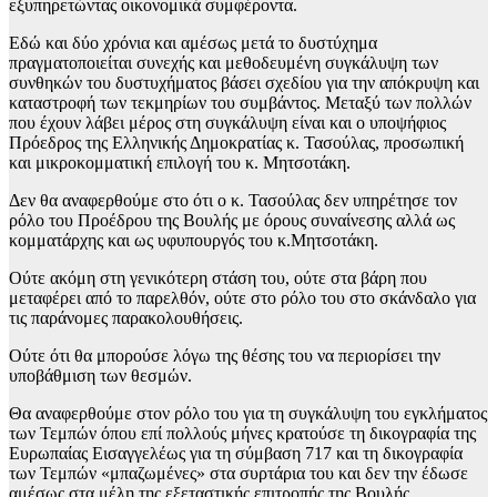
εξυπηρετώντας οικονομικά συμφέροντα.
Εδώ και δύο χρόνια και αμέσως μετά το δυστύχημα
πραγματοποιείται συνεχής και μεθοδευμένη συγκάλυψη των
συνθηκών του δυστυχήματος βάσει σχεδίου για την απόκρυψη και
καταστροφή των τεκμηρίων του συμβάντος. Μεταξύ των πολλών
που έχουν λάβει μέρος στη συγκάλυψη είναι και ο υποψήφιος
Πρόεδρος της Ελληνικής Δημοκρατίας κ. Τασούλας, προσωπική
και μικροκομματική επιλογή του κ. Μητσοτάκη.
Δεν θα αναφερθούμε στο ότι ο κ. Τασούλας δεν υπηρέτησε τον
ρόλο του Προέδρου της Βουλής με όρους συναίνεσης αλλά ως
κομματάρχης και ως υφυπουργός του κ.Μητσοτάκη.
Ούτε ακόμη στη γενικότερη στάση του, ούτε στα βάρη που
μεταφέρει από το παρελθόν, ούτε στο ρόλο του στο σκάνδαλο για
τις παράνομες παρακολουθήσεις.
Ούτε ότι θα μπορούσε λόγω της θέσης του να περιορίσει την
υποβάθμιση των θεσμών.
Θα αναφερθούμε στον ρόλο του για τη συγκάλυψη του εγκλήματος
των Τεμπών όπου επί πολλούς μήνες κρατούσε τη δικογραφία της
Ευρωπαίας Εισαγγελέως για τη σύμβαση 717 και τη δικογραφία
των Τεμπών «μπαζωμένες» στα συρτάρια του και δεν την έδωσε
αμέσως στα μέλη της εξεταστικής επιτροπής της Βουλής.