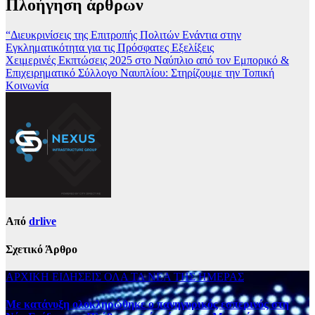
Πλοήγηση άρθρων
“Διευκρινίσεις της Επιτροπής Πολιτών Ενάντια στην
Εγκληματικότητα για τις Πρόσφατες Εξελίξεις
Χειμερινές Εκπτώσεις 2025 στο Ναύπλιο από τον Εμπορικό &
Επιχειρηματικό Σύλλογο Ναυπλίου: Στηρίζουμε την Τοπική
Κοινωνία
Από
drlive
Σχετικό Άρθρο
ΑΡΧΙΚΗ
ΕΙΔΗΣΕΙΣ
ΟΛΑ ΤΑ ΝΕΑ ΤΗΣ ΗΜΕΡΑΣ
Με κατάνυξη ολοκληρώθηκε ο πανηγυρικός εσπερινός στη