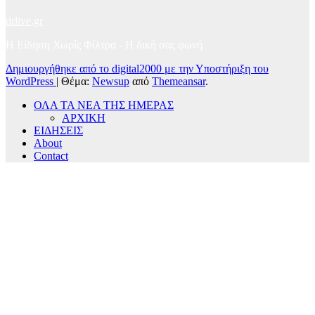
drlive.gr
Η Είδηση Χωρίς Φίλτρα - H δική σας φωνή
Δημιουργήθηκε από το digital2000 με την Υποστήριξη του
WordPress
|
Θέμα:
Newsup
από
Themeansar
.
ΟΛΑ ΤΑ ΝΕΑ ΤΗΣ ΗΜΕΡΑΣ
ΑΡΧΙΚΗ
ΕΙΔΗΣΕΙΣ
About
Contact