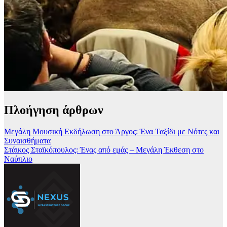
Πλοήγηση άρθρων
Μεγάλη Μουσική Εκδήλωση στο Άργος: Ένα Ταξίδι με Νότες και
Συναισθήματα
Στάικος Σταϊκόπουλος: Ένας από εμάς – Μεγάλη Έκθεση στο
Ναύπλιο