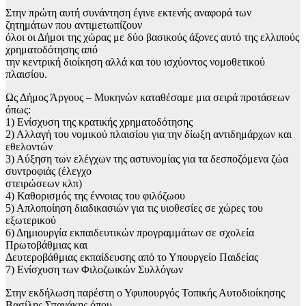
Στην πρώτη αυτή συνάντηση έγινε εκτενής αναφορά των
ζητημάτων που αντιμετωπίζουν
όλοι οι Δήμοι της χώρας με δύο βασικούς άξονες αυτό της ελλιπούς
χρηματοδότησης από
την κεντρική διοίκηση αλλά και του ισχύοντος νομοθετικού
πλαισίου.
Ως Δήμος Άργους – Μυκηνών καταθέσαμε μια σειρά προτάσεων
όπως:
1) Ενίσχυση της κρατικής χρηματοδότησης
2) Αλλαγή του νομικού πλαισίου για την δίωξη αντιδημάρχων και
εθελοντών
3) Αύξηση των ελέγχων της αστυνομίας για τα δεσποζόμενα ζώα
συντροφιάς (έλεγχο
στειρώσεων κλπ)
4) Καθορισμός της έννοιας του φιλόζωου
5) Απλοποίηση διαδικασιών για τις υιοθεσίες σε χώρες του
εξωτερικού
6) Δημιουργία εκπαιδευτικών προγραμμάτων σε σχολεία
Πρωτοβάθμιας και
Δευτεροβάθμιας εκπαίδευσης από το Υπουργείο Παιδείας
7) Ενίσχυση των Φιλοζωικών Συλλόγων
Στην εκδήλωση παρέστη ο Υφυπουργός Τοπικής Αυτοδιοίκησης
Βασίλης Σπανάκης όπου