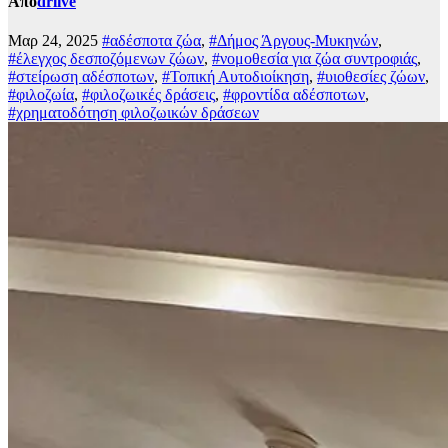
Από
drlive
Μαρ 24, 2025
#αδέσποτα ζώα
,
#Δήμος Άργους-Μυκηνών
,
#έλεγχος δεσποζόμενων ζώων
,
#νομοθεσία για ζώα συντροφιάς
,
#στείρωση αδέσποτων
,
#Τοπική Αυτοδιοίκηση
,
#υιοθεσίες ζώων
,
#φιλοζωία
,
#φιλοζωικές δράσεις
,
#φροντίδα αδέσποτων
,
#χρηματοδότηση φιλοζωικών δράσεων