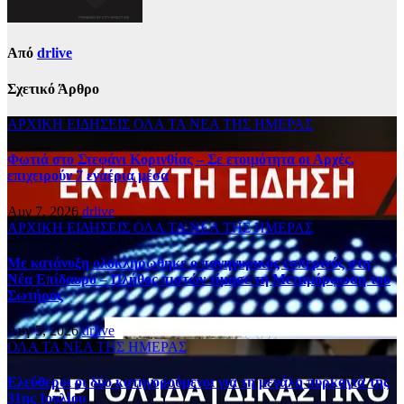
Από
drlive
Σχετικό Άρθρο
ΑΡΧΙΚΗ
ΕΙΔΗΣΕΙΣ
ΟΛΑ ΤΑ ΝΕΑ ΤΗΣ ΗΜΕΡΑΣ
Φωτιά στο Στεφάνι Κορινθίας – Σε ετοιμότητα οι Αρχές,
επιχειρούν 7 εναέρια μέσα
Αυγ 7, 2026
drlive
ΑΡΧΙΚΗ
ΕΙΔΗΣΕΙΣ
ΟΛΑ ΤΑ ΝΕΑ ΤΗΣ ΗΜΕΡΑΣ
Με κατάνυξη ολοκληρώθηκε ο πανηγυρικός εσπερινός στη
Νέα Επίδαυρο – Πλήθος πιστών τίμησε τη Μεταμόρφωση του
Σωτήρος
Αυγ 5, 2026
drlive
ΟΛΑ ΤΑ ΝΕΑ ΤΗΣ ΗΜΕΡΑΣ
Ελεύθεροι οι δύο κατηγορούμενοι για τη μεγάλη πυρκαγιά της
31ης Ιουλίου