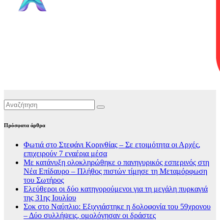
Πρόσφατα άρθρα
Φωτιά στο Στεφάνι Κορινθίας – Σε ετοιμότητα οι Αρχές,
επιχειρούν 7 εναέρια μέσα
Με κατάνυξη ολοκληρώθηκε ο πανηγυρικός εσπερινός στη
Νέα Επίδαυρο – Πλήθος πιστών τίμησε τη Μεταμόρφωση
του Σωτήρος
Ελεύθεροι οι δύο κατηγορούμενοι για τη μεγάλη πυρκαγιά
της 31ης Ιουλίου
Σοκ στο Ναύπλιο: Εξιχνιάστηκε η δολοφονία του 59χρονου
– Δύο συλλήψεις, ομολόγησαν οι δράστες