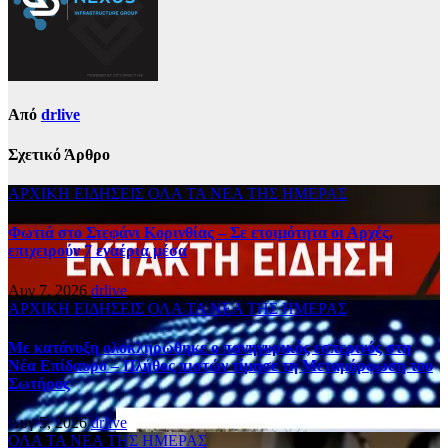
Από
drlive
Σχετικό Άρθρο
ΑΡΧΙΚΗ
ΕΙΔΗΣΕΙΣ
ΟΛΑ ΤΑ ΝΕΑ ΤΗΣ ΗΜΕΡΑΣ
Φωτιά στο Στεφάνι Κορινθίας – Σε ετοιμότητα οι Αρχές,
επιχειρούν 7 εναέρια μέσα
Αυγ 7, 2026
drlive
ΑΡΧΙΚΗ
ΕΙΔΗΣΕΙΣ
ΟΛΑ ΤΑ ΝΕΑ ΤΗΣ ΗΜΕΡΑΣ
Με κατάνυξη ολοκληρώθηκε ο πανηγυρικός εσπερινός στη
Νέα Επίδαυρο – Πλήθος πιστών τίμησε τη Μεταμόρφωση του
Σωτήρος
Αυγ 5, 2026
drlive
ΟΛΑ ΤΑ ΝΕΑ ΤΗΣ ΗΜΕΡΑΣ