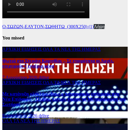
Ο-ΣΩΖΩΝ-ΕΑΥΤΟΝ-ΣΩΘΗΤΩ_(300Χ250) (1)
Λήψη
You missed
ΑΡΧΙΚΗ
ΕΙΔΗΣΕΙΣ
ΟΛΑ ΤΑ ΝΕΑ ΤΗΣ ΗΜΕΡΑΣ
Φωτιά στο Στεφάνι Κορινθίας – Σε ετοιμότητα οι Αρχές,
επιχειρούν 7 εναέρια μέσα
7 Αυγούστου 2026
drlive
ΑΡΧΙΚΗ
ΕΙΔΗΣΕΙΣ
ΟΛΑ ΤΑ ΝΕΑ ΤΗΣ ΗΜΕΡΑΣ
Με κατάνυξη ολοκληρώθηκε ο πανηγυρικός εσπερινός στη
Νέα Επίδαυρο – Πλήθος πιστών τίμησε τη Μεταμόρφωση του
Σωτήρος
5 Αυγούστου 2026
drlive
ΟΛΑ ΤΑ ΝΕΑ ΤΗΣ ΗΜΕΡΑΣ