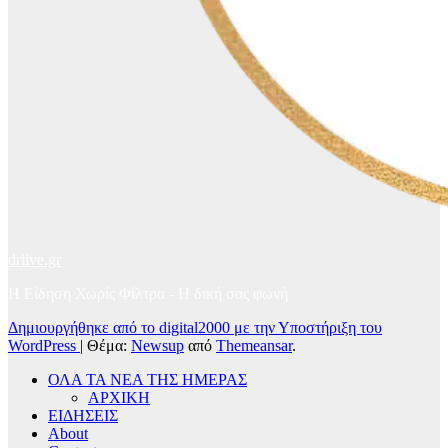
drlive.gr
Η Είδηση Χωρίς Φίλτρα - H δική σας φωνή
Δημιουργήθηκε από το digital2000 με την Υποστήριξη του
WordPress
|
Θέμα:
Newsup
από
Themeansar
.
ΟΛΑ ΤΑ ΝΕΑ ΤΗΣ ΗΜΕΡΑΣ
ΑΡΧΙΚΗ
ΕΙΔΗΣΕΙΣ
About