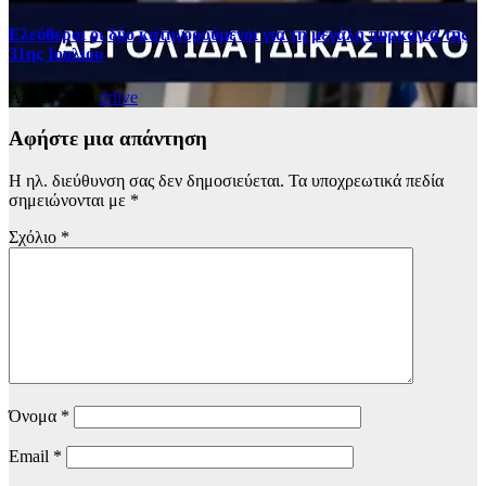
Ελεύθεροι οι δύο κατηγορούμενοι για τη μεγάλη πυρκαγιά της
31ης Ιουλίου
Αυγ 5, 2026
drlive
Αφήστε μια απάντηση
Η ηλ. διεύθυνση σας δεν δημοσιεύεται.
Τα υποχρεωτικά πεδία
σημειώνονται με
*
Σχόλιο
*
Όνομα
*
Email
*