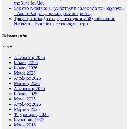
της 31ης Ιουλίου
Σοκ στο Ναύπλιο: Εξιχνιάστηκε η δολοφονία του 59χρονου
– Δύο συλλήψεις, ομολόγησαν οι δράστες
Τραγική κατάληξη στις έρευνες για τον 58χρονο από το
Ναύπλιο – Εντοπίστηκε νεκρός σε ρέμα
Πρόσφατα σχόλια
Ιστορικό
Αύγουστος 2026
Ιούλιος 2026
Ιούνιος 2026
Μάιος 2026
Απρίλιος 2026
Μάρτιος 2026
Αύγουστος 2025
Ιούνιος 2025
Μάιος 2025
Απρίλιος 2025
Μάρτιος 2025
Φεβρουάριος 2025
Ιανουάριος 2025
Μάιος 2016