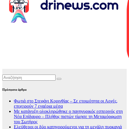
Πρόσφατα άρθρα
Φωτιά στο Στεφάνι Κορινθίας – Σε ετοιμότητα οι Αρχές,
επιχειρούν 7 εναέρια μέσα
Με κατάνυξη ολοκληρώθηκε ο πανηγυρικός εσπερινός στη
Νέα Επίδαυρο – Πλήθος πιστών τίμησε τη Μεταμόρφωση
του Σωτήρος
Ελεύθεροι οι δύο κατηγορούμενοι για τη μεγάλη πυρκαγιά