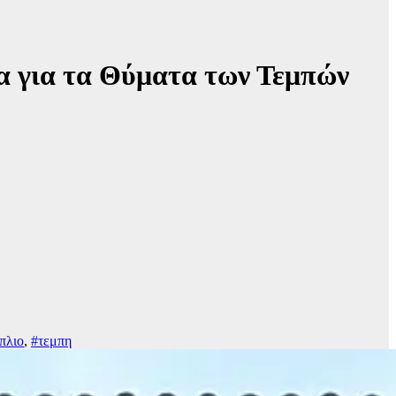
ία για τα Θύματα των Τεμπών
πλιο
,
#τεμπη