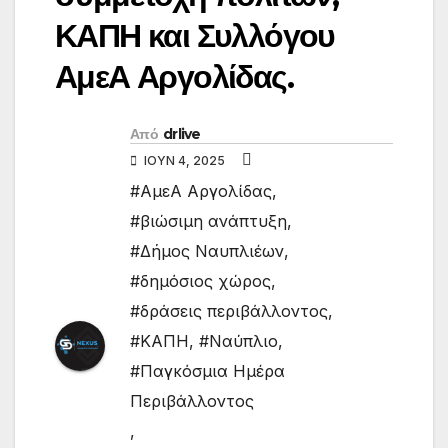
ΚΑΠΗ και Συλλόγου
ΑμεΑ Αργολίδας.
Από
drlive
ΙΟΎΝ 4, 2025
#ΑμεΑ Αργολίδας
,
#βιώσιμη ανάπτυξη
,
#Δήμος Ναυπλιέων
,
#δημόσιος χώρος
,
#δράσεις περιβάλλοντος
,
#ΚΑΠΗ
,
#Ναύπλιο
,
#Παγκόσμια Ημέρα
Περιβάλλοντος
,