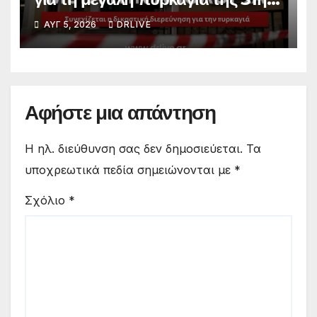
Ιουλίου
ΑΥΓ 5, 2026
DRLIVE
Αφήστε μια απάντηση
Η ηλ. διεύθυνση σας δεν δημοσιεύεται.
Τα
υποχρεωτικά πεδία σημειώνονται με
*
Σχόλιο
*