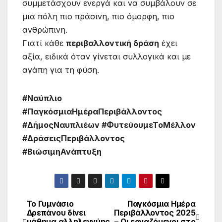
συμμετάσχουν ενεργά και να συμβάλουν σε
μια πόλη πιο πράσινη, πιο όμορφη, πιο
ανθρώπινη.
Γιατί κάθε
περιβαλλοντική δράση
έχει
αξία, ειδικά όταν γίνεται συλλογικά και με
αγάπη για τη φύση.
#Ναύπλιο
#ΠαγκόσμιαΗμέραΠεριβάλλοντος
#ΔήμοςΝαυπλιέων #ΦυτεύουμεΤοΜέλλον
#ΔράσειςΠεριβάλλοντος
#ΒιώσιμηΑνάπτυξη
Το Γυμνάσιο
Παγκόσμια Ημέρα
Δρεπάνου δίνει
Περιβάλλοντος 2025
μάθημα αλληλεγγύης
– Οι εργαζόμενοι στο