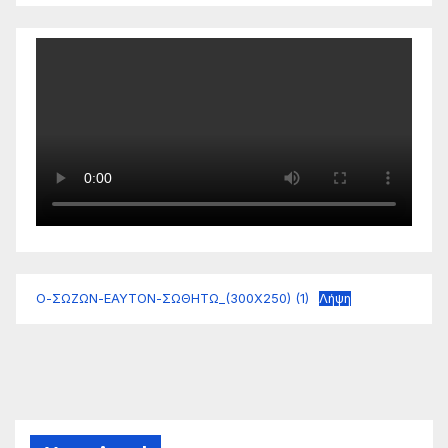
Ο-ΣΩΖΩΝ-ΕΑΥΤΟΝ-ΣΩΘΗΤΩ_(300Χ250) (1)
Λήψη