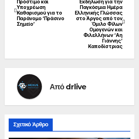
Πρόστιμο και
Εκδήλωση για την
Υποχρέωση
Παγκόσμια Ημέρα
Καθαρισμού για το
Ελληνικής Γλώσσας
Παράνομο ‘Πράσινο
στο Άργος από τον
Σημείο’
Όμιλο Φίλων
Ομογενών και
Φιλελλήνων ‘Αη
Γιάννης’
Καποδίστριας
Από
drlive
Σχετικό Άρθρο