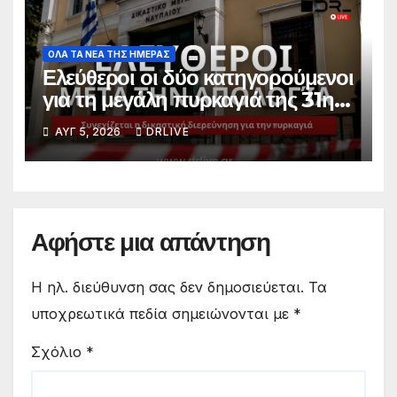
ΟΛΑ ΤΑ ΝΕΑ ΤΗΣ ΗΜΕΡΑΣ
Ελεύθεροι οι δύο κατηγορούμενοι
για τη μεγάλη πυρκαγιά της 31ης
Ιουλίου
ΑΥΓ 5, 2026
DRLIVE
Αφήστε μια απάντηση
Η ηλ. διεύθυνση σας δεν δημοσιεύεται.
Τα
υποχρεωτικά πεδία σημειώνονται με
*
Σχόλιο
*