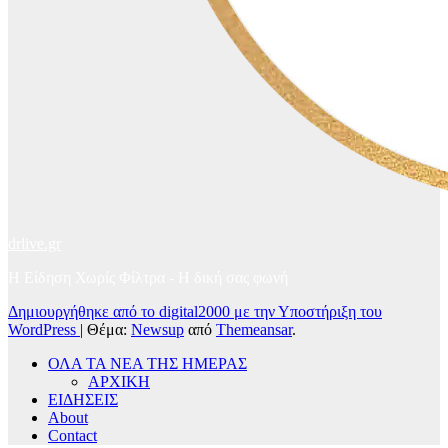
drlive.gr
Η Είδηση Χωρίς Φίλτρα - H δική σας φωνή
Δημιουργήθηκε από το digital2000 με την Υποστήριξη του
WordPress
|
Θέμα:
Newsup
από
Themeansar
.
ΟΛΑ ΤΑ ΝΕΑ ΤΗΣ ΗΜΕΡΑΣ
ΑΡΧΙΚΗ
ΕΙΔΗΣΕΙΣ
About
Contact