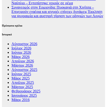
Ναύπλιο – Εντοπίστηκε νεκρός σε ρέμα
Συναγερμός στην Ερμιονίδα: Πυρκαγιά στη Χινίτσα –
Επιχειρούν εναέρια και ισχυρές επίγειες δυνάμεις Έκκληση
για ψυχραιμία και αυστηρή τήρηση των οδηγιών των Αρχών
Πρόσφατα σχόλια
Ιστορικό
Αύγουστος 2026
Ιούλιος 2026
Ιούνιος 2026
Μάιος 2026
Απρίλιος 2026
Μάρτιος 2026
Αύγουστος 2025
Ιούνιος 2025
Μάιος 2025
Απρίλιος 2025
Μάρτιος 2025
Φεβρουάριος 2025
Ιανουάριος 2025
Μάιος 2016