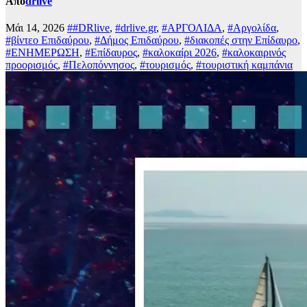
Από
drlive
Μάι 14, 2026
##DRlive
,
#drlive.gr
,
#ΑΡΓΟΛΙΔΑ
,
#Αργολίδα
,
#βίντεο Επιδαύρου
,
#Δήμος Επιδαύρου
,
#διακοπές στην Επίδαυρο
,
#ΕΝΗΜΕΡΩΣΗ
,
#Επίδαυρος
,
#καλοκαίρι 2026
,
#καλοκαιρινός
προορισμός
,
#Πελοπόννησος
,
#τουρισμός
,
#τουριστική καμπάνια