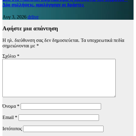
Δύο συλλήψεις, ομολόγησαν οι δράστες
Αυγ 3, 2026
drlive
Αφήστε μια απάντηση
Η ηλ. διεύθυνση σας δεν δημοσιεύεται.
Τα υποχρεωτικά πεδία
σημειώνονται με
*
Σχόλιο
*
Όνομα
*
Email
*
Ιστότοπος