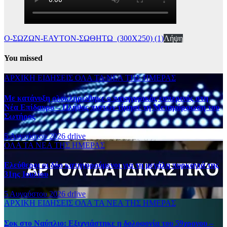
Ο-ΣΩΖΩΝ-ΕΑΥΤΟΝ-ΣΩΘΗΤΩ_(300Χ250) (1)
Λήψη
You missed
ΑΡΧΙΚΗ
ΕΙΔΗΣΕΙΣ
ΟΛΑ ΤΑ ΝΕΑ ΤΗΣ ΗΜΕΡΑΣ
Με κατάνυξη ολοκληρώθηκε ο πανηγυρικός εσπερινός στη
Νέα Επίδαυρο – Πλήθος πιστών τίμησε τη Μεταμόρφωση του
Σωτήρος
5 Αυγούστου 2026
drlive
ΟΛΑ ΤΑ ΝΕΑ ΤΗΣ ΗΜΕΡΑΣ
Ελεύθεροι οι δύο κατηγορούμενοι για τη μεγάλη πυρκαγιά της
31ης Ιουλίου
5 Αυγούστου 2026
drlive
ΑΡΧΙΚΗ
ΕΙΔΗΣΕΙΣ
ΟΛΑ ΤΑ ΝΕΑ ΤΗΣ ΗΜΕΡΑΣ
Σοκ στο Ναύπλιο: Εξιχνιάστηκε η δολοφονία του 59χρονου –