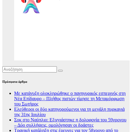
Πρόσφατα άρθρα
Με κατάνυξη ολοκληρώθηκε ο πανηγυρικός εσπερινός στη
Νέα Επίδαυρο – Πλήθος πιστών τίμησε τη Μεταμόρφωση
του Σωτήρος
Ελεύθεροι οι δύο κατηγορούμενοι για τη μεγάλη πυρκαγιά
της 31ης Ιουλίου
Σοκ στο Ναύπλιο: Εξιχνιάστηκε η δολοφονία του 59χρονου
– Δύο συλλήψεις, ομολόγησαν οι δράστες
Τραγική κατάληξη στις έρευνες για τον 58χρονο από το