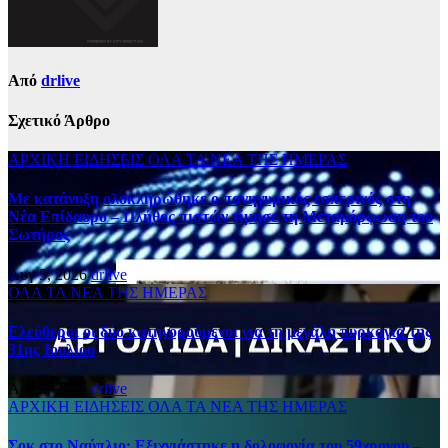
Από
drlive
Σχετικό Άρθρο
ΑΡΧΙΚΗ
ΕΙΔΗΣΕΙΣ
ΟΛΑ ΤΑ ΝΕΑ ΤΗΣ ΗΜΕΡΑΣ
Με κατάνυξη ολοκληρώθηκε ο πανηγυρικός εσπερινός στη
Νέα Επίδαυρο – Πλήθος πιστών τίμησε τη Μεταμόρφωση του
Σωτήρος
Αυγ 5, 2026
drlive
ΟΛΑ ΤΑ ΝΕΑ ΤΗΣ ΗΜΕΡΑΣ
Ελεύθεροι οι δύο κατηγορούμενοι για τη μεγάλη πυρκαγιά της
31ης Ιουλίου
Αυγ 5, 2026
drlive
ΑΡΧΙΚΗ
ΕΙΔΗΣΕΙΣ
ΟΛΑ ΤΑ ΝΕΑ ΤΗΣ ΗΜΕΡΑΣ
Σοκ στο Ναύπλιο: Εξιχνιάστηκε η δολοφονία του 59χρονου –