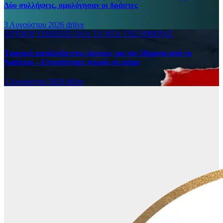
Δύο συλλήψεις, ομολόγησαν οι δράστες
3 Αυγούστου 2026
drlive
ΑΡΧΙΚΗ
ΕΙΔΗΣΕΙΣ
ΟΛΑ ΤΑ ΝΕΑ ΤΗΣ ΗΜΕΡΑΣ
Τραγική κατάληξη στις έρευνες για τον 58χρονο από το
Ναύπλιο – Εντοπίστηκε νεκρός σε ρέμα
3 Αυγούστου 2026
drlive