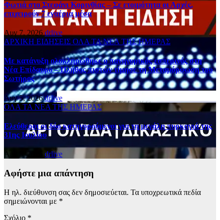
Φωτιά στο Στεφάνι Κορινθίας – Σε ετοιμότητα οι Αρχές,
επιχειρούν 7 εναέρια μέσα
Αυγ 7, 2026
drlive
ΑΡΧΙΚΗ
ΕΙΔΗΣΕΙΣ
ΟΛΑ ΤΑ ΝΕΑ ΤΗΣ ΗΜΕΡΑΣ
Με κατάνυξη ολοκληρώθηκε ο πανηγυρικός εσπερινός στη
Νέα Επίδαυρο – Πλήθος πιστών τίμησε τη Μεταμόρφωση του
Σωτήρος
Αυγ 5, 2026
drlive
ΟΛΑ ΤΑ ΝΕΑ ΤΗΣ ΗΜΕΡΑΣ
Ελεύθεροι οι δύο κατηγορούμενοι για τη μεγάλη πυρκαγιά της
31ης Ιουλίου
Αυγ 5, 2026
drlive
Αφήστε μια απάντηση
Η ηλ. διεύθυνση σας δεν δημοσιεύεται.
Τα υποχρεωτικά πεδία
σημειώνονται με
*
Σχόλιο
*