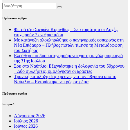
Πρόσφατα άρθρα
Φωτιά στο Στεφάνι Κορινθίας – Σε ετοιμότητα οι Αρχές,
επιχειρούν 7 εναέρια μέσα
Με κατάνυξη ολοκληρώθηκε ο πανηγυρικός εσπερινός στη
Νέα Επίδαυρο – Πλήθος πιστών τίμησε τη Μεταμόρφωση
του Σωτήρος
Ελεύθεροι οι δύο κατηγορούμενοι για τη μεγάλη πυρκαγιά
της 31ης Ιουλίου
Σοκ στο Ναύπλιο: Εξιχνιάστηκε η δολοφονία του 59χρονου
– Δύο συλλήψεις, ομολόγησαν οι δράστες
Τραγική κατάληξη στις έρευνες για τον 58χρονο από το
Ναύπλιο – Εντοπίστηκε νεκρός σε ρέμα
Πρόσφατα σχόλια
Ιστορικό
Αύγουστος 2026
Ιούλιος 2026
Ιούνιος 2026