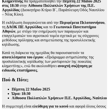
Κλημεντίνης
θα πραγματοποιηθεί την
Πέμπτη 22 Μαΐου 2025
στις 18:30
στην
Αίθουσα Πολλαπλών Χρήσεων της Π.Ε.
Αργολίδας
(Διοικητήριο Κτίριο Β΄, Παράπλευρη Οδός Ναυπλίου
– Νέας Κίου).
Η εκδήλωση διοργανώνεται από την
Περιφέρεια Πελοποννήσου
,
τη
ΔΑΟΚ ΠΕ Αργολίδας
και το
Γεωπονικό Πανεπιστήμιο
Αθηνών
, με στόχο την ενημέρωση των παραγωγών και
επαγγελματιών του αγροτικού τομέα σχετικά με τις σύγχρονες
μεθόδους πρόληψης και αντιμετώπισης της προσυλλεκτικής
κηλίδωσης.
Κατά τη διάρκεια της ημερίδας θα παρουσιαστούν τα
αποτελέσματα του έργου
:
«Πρόγραμμα αντιμετώπισης της
προσυλλεκτικής κηλίδωσης των μανταρινιών της ποικιλίας
κλημεντίνης»
, ενώ θα ακολουθήσει
ανοιχτή συζήτηση με
ειδικούς επιστήμονες
.
Πού & Πότε;
Πέμπτη 22 Μαΐου 2025
Ώρα: 18:30
Αίθουσα Πολλαπλών Χρήσεων Π.Ε. Αργολίδας, Ναύπλιο
Η συμμετοχή είναι
ελεύθερη για το κοινό
και αφορά όλους όσους