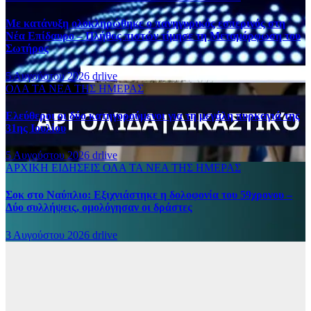
Με κατάνυξη ολοκληρώθηκε ο πανηγυρικός εσπερινός στη
Νέα Επίδαυρο – Πλήθος πιστών τίμησε τη Μεταμόρφωση του
Σωτήρος
5 Αυγούστου 2026
drlive
ΟΛΑ ΤΑ ΝΕΑ ΤΗΣ ΗΜΕΡΑΣ
Ελεύθεροι οι δύο κατηγορούμενοι για τη μεγάλη πυρκαγιά της
31ης Ιουλίου
5 Αυγούστου 2026
drlive
ΑΡΧΙΚΗ
ΕΙΔΗΣΕΙΣ
ΟΛΑ ΤΑ ΝΕΑ ΤΗΣ ΗΜΕΡΑΣ
Σοκ στο Ναύπλιο: Εξιχνιάστηκε η δολοφονία του 59χρονου –
Δύο συλλήψεις, ομολόγησαν οι δράστες
3 Αυγούστου 2026
drlive