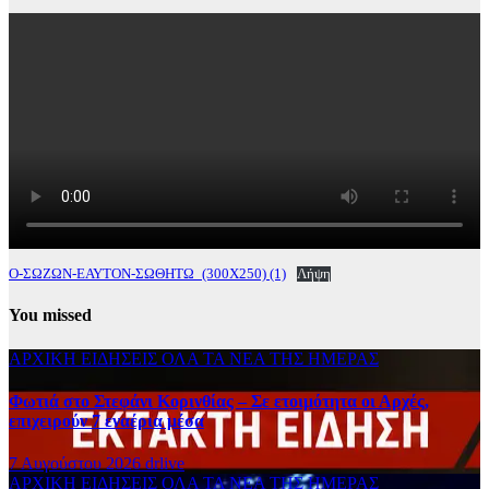
Ο-ΣΩΖΩΝ-ΕΑΥΤΟΝ-ΣΩΘΗΤΩ_(300Χ250) (1)
Λήψη
You missed
ΑΡΧΙΚΗ
ΕΙΔΗΣΕΙΣ
ΟΛΑ ΤΑ ΝΕΑ ΤΗΣ ΗΜΕΡΑΣ
Φωτιά στο Στεφάνι Κορινθίας – Σε ετοιμότητα οι Αρχές,
επιχειρούν 7 εναέρια μέσα
7 Αυγούστου 2026
drlive
ΑΡΧΙΚΗ
ΕΙΔΗΣΕΙΣ
ΟΛΑ ΤΑ ΝΕΑ ΤΗΣ ΗΜΕΡΑΣ