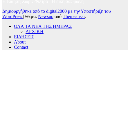
Η Είδηση Χωρίς Φίλτρα - H δική σας φωνή
Δημιουργήθηκε από το digital2000 με την Υποστήριξη του
WordPress
|
Θέμα:
Newsup
από
Themeansar
.
ΟΛΑ ΤΑ ΝΕΑ ΤΗΣ ΗΜΕΡΑΣ
ΑΡΧΙΚΗ
ΕΙΔΗΣΕΙΣ
About
Contact